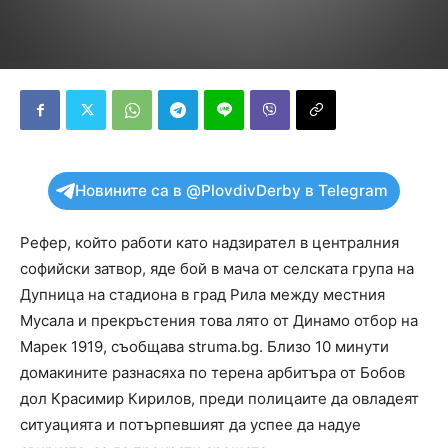
Новините са в @PlovdivDerby в Telegram
Рефер, който работи като надзирател в централния
софийски затвор, яде бой в мача от селската група на
Дупница на стадиона в град Рила между местния
Мусала и прекръстения това лято от Динамо отбор на
Марек 1919, съобщава struma.bg. Близо 10 минути
домакините разнасяха по терена арбитъра от Бобов
дол Красимир Кирилов, преди полицаите да овладеят
ситуацията и потърпевшият да успее да надуе