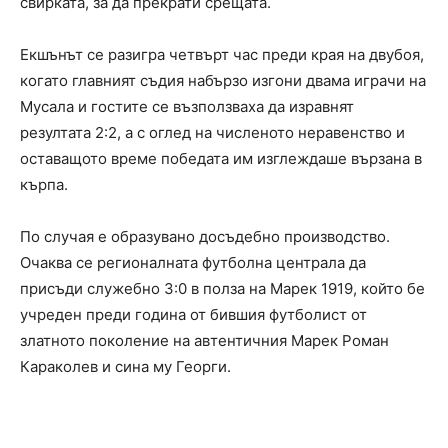
свирката, за да прекрати срещата.
Екшънът се разигра четвърт час преди края на двубоя,
когато главният съдия набързо изгони двама играчи на
Мусала и гостите се възползваха да изравнят
резултата 2:2, а с оглед на численото неравенство и
оставащото време победата им изглеждаше вързана в
кърпа.
По случая е образувано досъдебно производство.
Очаква се регионалната футболна централа да
присъди служебно 3:0 в полза на Марек 1919, който бе
учреден преди година от бившия футболист от
златното поколение на автентичния Марек Роман
Караколев и сина му Георги.