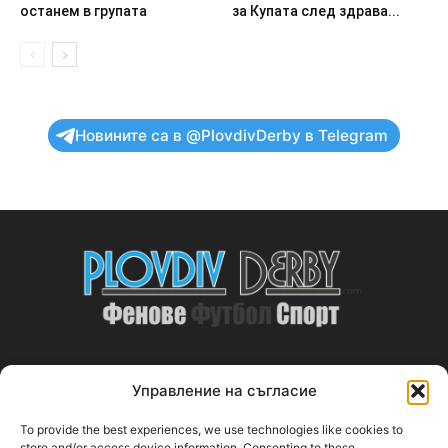
останем в групата
за Купата след здрава...
Новините са в @PlovdivDerby в Telegram
Управление на съгласие
ABOUT US
To provide the best experiences, we use technologies like cookies to
PlovdivDerby.com е първата пловдивска изцяло футболна
store and/or access device information. Consenting to these