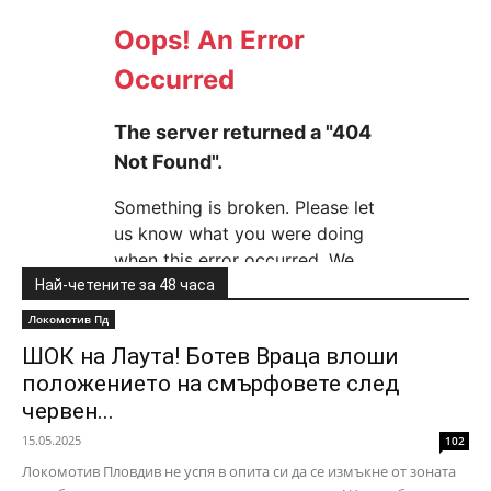
Най-четените за 48 часа
Локомотив Пд
ШОК на Лаута! Ботев Враца влоши
положението на смърфовете след
червен...
15.05.2025
102
Локомотив Пловдив не успя в опита си да се измъкне от зоната