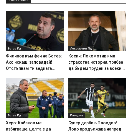
Ботев Пд
Локомотив Пд
Филипов към фен на Ботев:
Косич: Локомотив има
Ако искаш, заповядай!
страхотна история, трябва
Отстъпвам ти веднага...
да бъдем труден за всеки...
Ботев Пд
Пловдив
Херо: Кабаков ме
Супер дерби в Пловдив!
избягваше, целта е да
Локо продължава напред