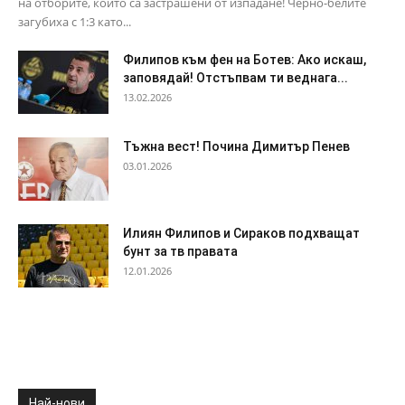
на отборите, които са застрашени от изпадане! Черно-белите
загубиха с 1:3 като...
Филипов към фен на Ботев: Ако искаш,
заповядай! Отстъпвам ти веднага...
13.02.2026
Тъжна вест! Почина Димитър Пенев
03.01.2026
Илиян Филипов и Сираков подхващат
бунт за тв правата
12.01.2026
Най-нови