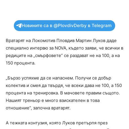
Новините са в @PlovdivDerby в Telegram
Вратарят на Локомотив Пловдив Мартин Луков даде
специално интервю за NOVA, където заяви, че всички в
редиците на „смърфовете“ се раздават не на 100, а на
150 процента.
„Бързо успяхме да се напаснем. Получи се добър
колектив и смея да твърдя, че всеки дава не 100, а 150
процента на тренировка. В мачовете правим същото.
Нашият треньор е много взискателен в това
отношение“, започна вратарят.
А тежката контузия, която Луков претърпя през