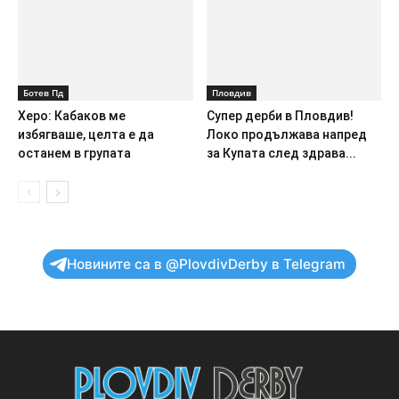
Ботев Пд
Пловдив
Херо: Кабаков ме
Супер дерби в Пловдив!
избягваше, целта е да
Локо продължава напред
останем в групата
за Купата след здрава...
Новините са в @PlovdivDerby в Telegram