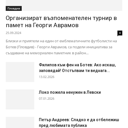
Пловдив
Организират възпоменателен турнир в
памет на Георги Аврамов
25.09.2024
0
Близки и приятели на един от емблематичните футболисти на
Ботев (Пловдив) - Георги Аврамов, са подели инициатива за
създаване на мемориален паметник в район...
Филипов към фен на Ботев: Ако искаш,
заповядай! Отстъпвам ти веднага...
13.02.2026
Локо пожела ненужен в Левски
07.01.2026
Петър Андреев: Сладко е да отбележиш
пред любимата публика