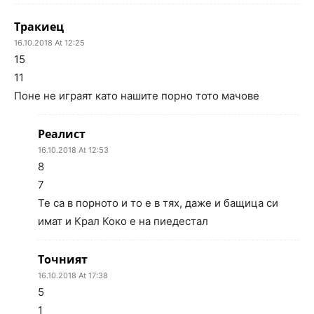
Тракиец
16.10.2018 At 12:25
15
11
Поне не играят като нашите порно тото мачове
Реалист
16.10.2018 At 12:53
8
7
Те са в порното и то е в тях, даже и бащица си
имат и Крал Коко е на пиедестал
Точният
16.10.2018 At 17:38
5
1