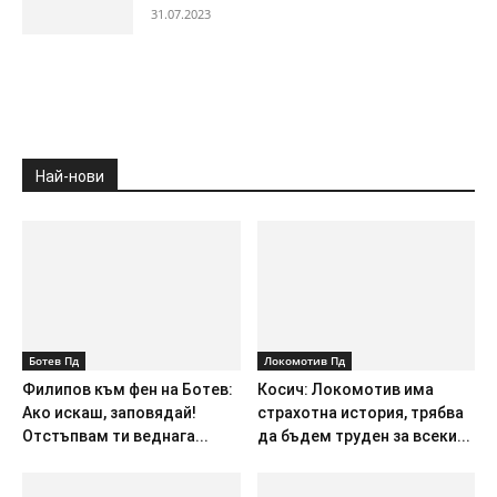
31.07.2023
Най-нови
Ботев Пд
Локомотив Пд
Филипов към фен на Ботев:
Косич: Локомотив има
Ако искаш, заповядай!
страхотна история, трябва
Отстъпвам ти веднага...
да бъдем труден за всеки...