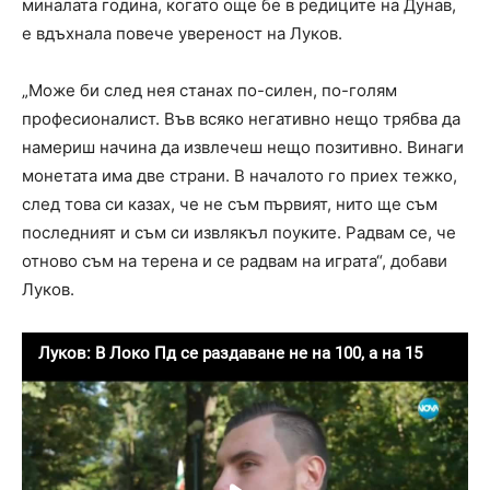
миналата година, когато още бе в редиците на Дунав,
е вдъхнала повече увереност на Луков.
„Може би след нея станах по-силен, по-голям
професионалист. Във всяко негативно нещо трябва да
намериш начина да извлечеш нещо позитивно. Винаги
монетата има две страни. В началото го приех тежко,
след това си казах, че не съм първият, нито ще съм
последният и съм си извлякъл поуките. Радвам се, че
отново съм на терена и се радвам на играта“, добави
Луков.