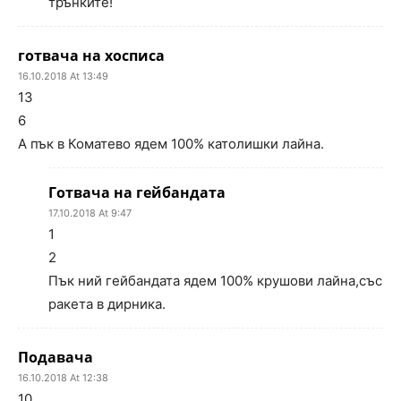
трънките!
готвача на хосписа
16.10.2018 At 13:49
13
6
А пък в Коматево ядем 100% католишки лайна.
Готвача на гейбандата
17.10.2018 At 9:47
1
2
Пък ний гейбандата ядем 100% крушови лайна,със
ракета в дирника.
Подавача
16.10.2018 At 12:38
10