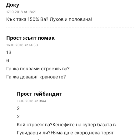
Доку
17.10.2018 At 18:21
Кък така 150% Ва? Луков и половина!
Прост жълт помак
16.10.2018 At 14:33
13
6
Га жа почвами строежъ ва?
Га жа довадят крановете?
Прост гейбандит
17.10.2018 At 9:44
2
2
Кой строеж ва?Кенефите на супер базата в
Гувидарци ли?Няма да е скоро,нека торят