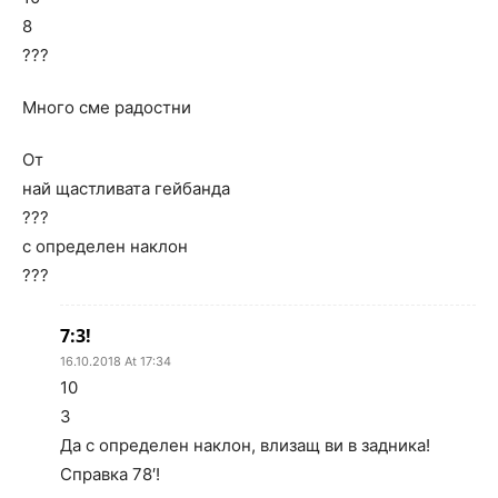
8
???
Много сме радостни
От
най щастливата гейбанда
???
с определен наклон
???
7:3!
16.10.2018 At 17:34
10
3
Да с определен наклон, влизащ ви в задника!
Справка 78′!