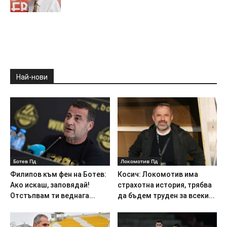
Най-нови
Ботев Пд
Локомотив Пд
Филипов към фен на Ботев:
Косич: Локомотив има
Ако искаш, заповядай!
страхотна история, трябва
Отстъпвам ти веднага...
да бъдем труден за всеки...