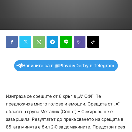
Новините са в @PlovdivDerby в Telegram
Изиграха се срещите от 8 кръг в „А“ ОФГ. Те
предложиха много голове и емоции. Срещата от „А“
областна група Металик (Сопот) – Секирово не е
завършила. Резултатът до прекъсването на срещата в
85-ата минута е бил 2:0 за домакините. Предстои през