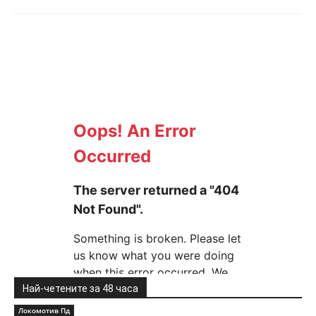
Най-четените за 48 часа
Локомотив Пд