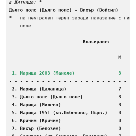
в Житница:
Дълго поле (Дълго поле) - Вихър (Войсил)      
* - на неутрален терен заради наказание с лишав
    поле.

Класиране:
                                        М    П 
 1. Марица 2003 (Маноле)                8    5
- - - - - - - - - - - - - - - - - - - - - - - -
 2. Марица (Цалапица)                   7    5 
 3. Дълго поле (Дълго поле)             8    5 
 4. Марица (Милево)                     8    5 
 5. Марица 1951 (кв.Любеново, Първ.)    8    4 
 6. Кричим (Кричим)                     8    3 
 7. Вихър (Белозем)                     8    3 