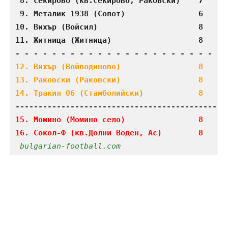
 8. Секирово (кв.Секирово, Раковски)    7    3 
 9. Металик 1938 (Сопот)                6    3 
10. Вихър (Войсил)                      8    3 
11. Житница (Житница)                   8    2 
12. Вихър (Войводиново)                 8    2 
13. Раковски (Раковски)                 8    2 
14. Тракия 06 (Стамболийски)            8    1
15. Момино (Момино село)                8    1 
16. Сокол-Ф (кв.Долни Воден, Ас)        8    0
bulgarian-football.com