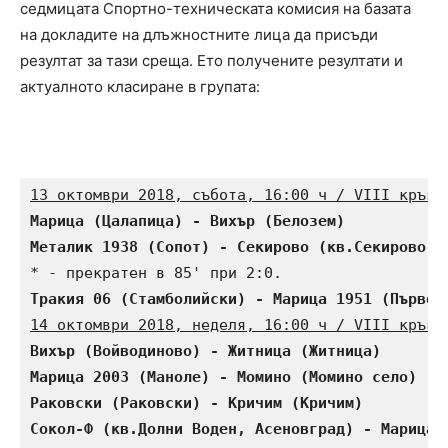
седмицата Спортно-техническата комисия на базата
на докладите на длъжностните лица да присъди
резултат за тази среща. Ето получените резултати и
актуалното класиране в групата:
13 октомври 2018, събота, 16:00 ч / VIII кръг:
Марица (Цалапица) - Вихър (Белозем)           
Металик 1938 (Сопот) - Секирово (кв.Секирово, 
Тракия 06 (Стамболийски) - Марица 1951 (Първом
14 октомври 2018, неделя, 16:00 ч / VIII кръг:
Вихър (Войводиново) - Житница (Житница)       
Марица 2003 (Маноле) - Момино (Момино село)   
Раковски (Раковски) - Кричим (Кричим)         
Сокол-Ф (кв.Долни Воден, Асеновград) - Марица 