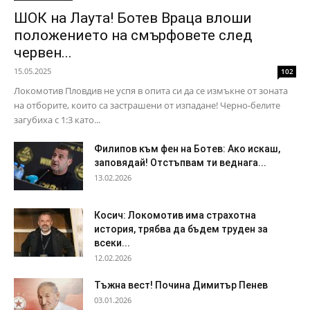
ШОК на Лаута! Ботев Враца влоши
положението на смърфовете след
червен...
15.05.2025
102
Локомотив Пловдив не успя в опита си да се измъкне от зоната
на отборите, които са застрашени от изпадане! Черно-белите
загубиха с 1:3 като...
Филипов към фен на Ботев: Ако искаш,
заповядай! Отстъпвам ти веднага...
13.02.2026
Косич: Локомотив има страхотна
история, трябва да бъдем труден за
всеки...
12.02.2026
Тъжна вест! Почина Димитър Пенев
03.01.2026