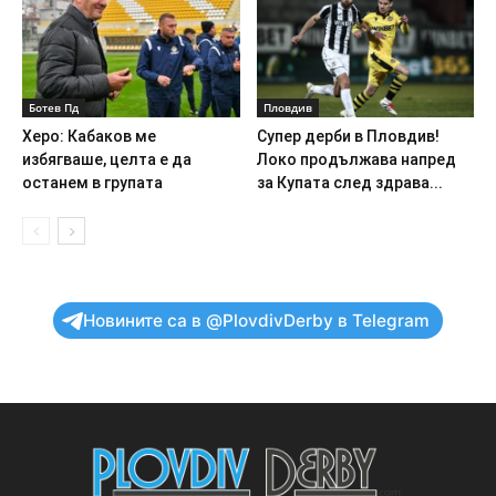
Ботев Пд
Пловдив
Херо: Кабаков ме
Супер дерби в Пловдив!
избягваше, целта е да
Локо продължава напред
останем в групата
за Купата след здрава...
Новините са в @PlovdivDerby в Telegram