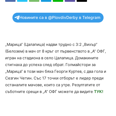
Новините са в @PlovdivDerby в Telegram
„Марица“ (Цалапица) надви трудно с 3:2 „Вихър“
(Белозем) в мач от 8 кръг от първенството в „А“ ОФГ,
игран на стадиона в село Цалапица. Домакините
стигнаха до успеха след обрат. Голмайстори за
„Марица“ в този мач бяха Георги Куртев, с два гола и
Сезгин Четин. Със 17 точки отборът е лидер преди
останалите мачове, които са утре. Резултатите от
съботните срещи в „А“ ОФГ можете да видите
ТУК!