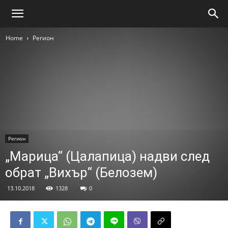
Home
Регион
Регион
„Марица“ (Цалапица) надви след
обрат „Вихър“ (Белозем)
13.10.2018
1328
0