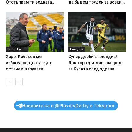
Отстъпвам ти веднага...
да бъдем труден за всеки...
Ботев Пд
Пловдив
Херо: Кабаков ме
Супер дерби в Пловдив!
избягваше, целта е да
Локо продължава напред
останем в групата
за Купата след здрава...
Новините са в @PlovdivDerby в Telegram