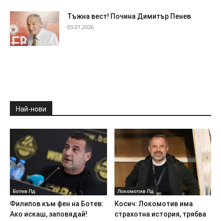
Тъжна вест! Почина Димитър Пенев
03.01.2026
Най-нови
Ботев Пд
Локомотив Пд
Филипов към фен на Ботев:
Косич: Локомотив има
Ако искаш, заповядай!
страхотна история, трябва