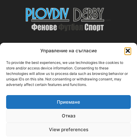
Управление на съгласие
ABOUT US
To provide the best experiences, we use technologies like cookies to
PlovdivDerby.com е първата пловдивска изцяло футболна
store and/or access device information. Consenting to these
technologies will allow us to process data such as browsing behavior or
медия!
unique IDs on this site. Not consenting or withdrawing consent, may
adversely affect certain features and functions.
Свържи се с нас:
plovdivderby.com@gmail.com
Приемане
FOLLOW US
Отказ
View preferences