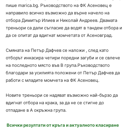
пише marica.bg. Ръководството на ФК Асеновец е
направило всичко възможно да върне начело на
отбора Димитър Илиев и Николай Андреев. Двамата
треньори са дали съгласие да водят в тандем отбора и
да се опитат да вдигнат момчетата от Асеновград.
Смяната на Петър Дафчев се наложи , след като
отборът инкасира четири поредни загуби и се свлече
на последното място във В група.Ръководството
благодари за усилията положени от Петър Дафчев да
работи с младите момчета на ФК Асеновец.
Новите треньори се надяват възможно най-бързо да
вдигнат отбора на крака, за да не се стигне до
отпадане в А окръжна група.
Всички резултати от кръга и актуалното класиране