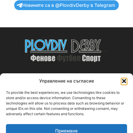
Новините са в @PlovdivDerby в Telegram
Управление на съгласие
ABOUT US
To provide the best experiences, we use technologies like cookies to
PlovdivDerby.com е първата пловдивска изцяло футболна
store and/or access device information. Consenting to these
technologies will allow us to process data such as browsing behavior or
медия!
unique IDs on this site. Not consenting or withdrawing consent, may
adversely affect certain features and functions.
Свържи се с нас:
plovdivderby.com@gmail.com
Приемане