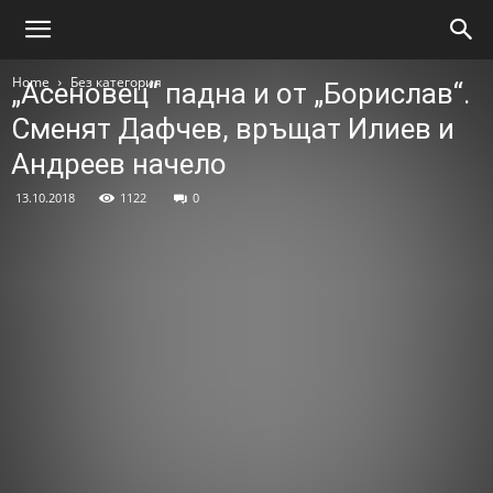
Home
Без категория
„Асеновец“ падна и от „Борислав“.
Сменят Дафчев, връщат Илиев и
Андреев начело
13.10.2018
1122
0