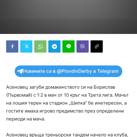
Новините са в @PlovdivDerby в Telegram
Асеновец загуби домакинството си на Борислав
(Първомай) с 1:2 в мач от 10 кръг на Трета лига. Мачът
на лошия терен на стадион „Шипка“ бе инетересен, а
гостите имаха игрово предимство през определени
периоди на мача.
Асеновец връща треньорски тандем начело на клуба,