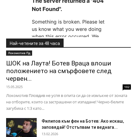
Най-четените за 48 часа
Локомотив Пд
ШОК на Лаута! Ботев Враца влоши
положението на смърфовете след
червен...
15.05.2025
102
Локомотив Пловдив не успя в опита си да се измъкне от зоната
на отборите, които са застрашени от изпадане! Черно-белите
загубиха с 1:3 като...
Филипов към фен на Ботев: Ако искаш,
заповядай! Отстъпвам ти веднага...
13.02.2026