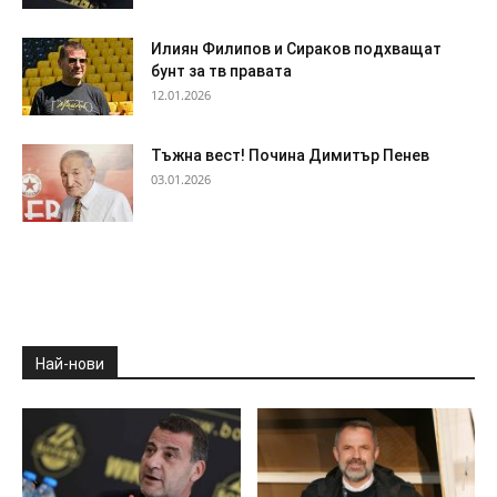
Илиян Филипов и Сираков подхващат
бунт за тв правата
12.01.2026
Тъжна вест! Почина Димитър Пенев
03.01.2026
Най-нови