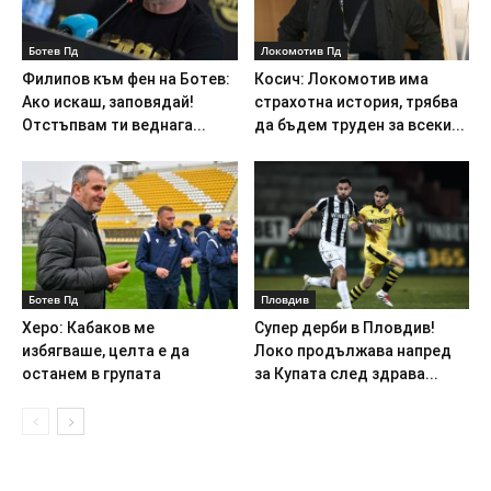
Ботев Пд
Локомотив Пд
Филипов към фен на Ботев:
Косич: Локомотив има
Ако искаш, заповядай!
страхотна история, трябва
Отстъпвам ти веднага...
да бъдем труден за всеки...
Ботев Пд
Пловдив
Херо: Кабаков ме
Супер дерби в Пловдив!
избягваше, целта е да
Локо продължава напред
останем в групата
за Купата след здрава...