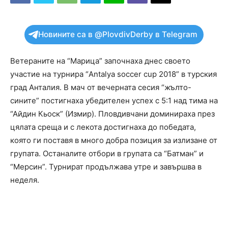
Новините са в @PlovdivDerby в Telegram
Ветераните на “Марица” започнаха днес своето
участие на турнира “Antalya soccer cup 2018” в турския
град Анталия. В мач от вечерната сесия “жълто-
сините” постигнаха убедителен успех с 5:1 над тима на
“Айдин Кьоск” (Измир). Пловдивчани доминираха през
цялата среща и с лекота достигнаха до победата,
която ги поставя в много добра позиция за излизане от
групата. Останалите отбори в групата са “Батман” и
“Мерсин”. Турнират продължава утре и завършва в
неделя.