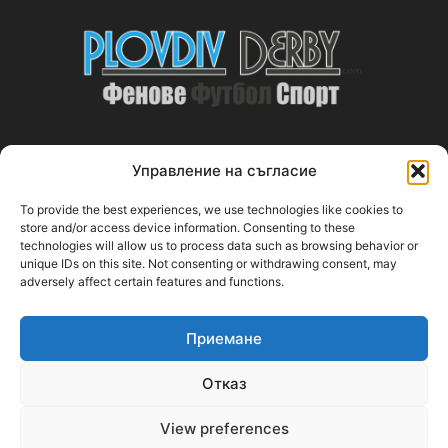
Управление на съгласие
ABOUT US
To provide the best experiences, we use technologies like cookies to
PlovdivDerby.com е първата пловдивска изцяло футболна
store and/or access device information. Consenting to these
technologies will allow us to process data such as browsing behavior or
медия!
unique IDs on this site. Not consenting or withdrawing consent, may
adversely affect certain features and functions.
Свържи се с нас:
plovdivderby.com@gmail.com
Приемане
FOLLOW US
Отказ
View preferences