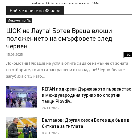
Най-четените за 48 часа
Локомотив Пд
ШОК на Лаута! Ботев Враца влоши
положението на смърфовете след
червен...
15.05.2025
102
Локомотив Пловдив не успя в опита си да се измъкне от зоната
на отборите, които са застрашени от изпадане! Черно-белите
загубиха с 1:3 като...
REFAN подкрепи Държавното първенство
и международния турнир по спортни
танци Plovdiv...
24.11.2025
Балтанов: Другия сезон Ботев ще бъде в
битката за титлата
03.01.2026