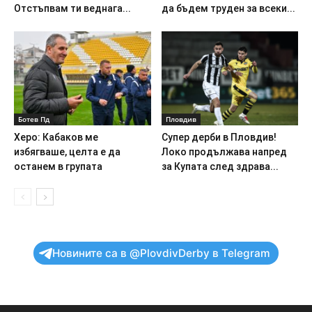
Отстъпвам ти веднага...
да бъдем труден за всеки...
Ботев Пд
Пловдив
Херо: Кабаков ме
Супер дерби в Пловдив!
избягваше, целта е да
Локо продължава напред
останем в групата
за Купата след здрава...
Новините са в @PlovdivDerby в Telegram