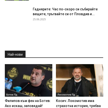
Гаднярите: Час по-скоро си събирайте
вещите, тръгвайте си от Пловдив и...
25.06.2025
Най-нови
Ботев Пд
Локомотив Пд
Филипов към фен на Ботев:
Косич: Локомотив има
Ако искаш, заповядай!
страхотна история, трябва