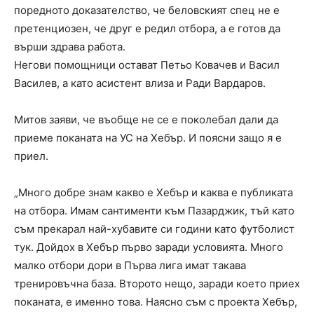
поредното доказателство, че беловският спец не е
претенциозен, че друг е редил отбора, а е готов да
върши здрава работа.
Негови помощници остават Петьо Ковачев и Васил
Василев, а като асистент влиза и Ради Вардаров.
Митов заяви, че въобще не се е поколебал дали да
приеме поканата на УС на Хебър. И поясни защо я е
приел.
„Много добре знам какво е Хебър и каква е публиката
на отбора. Имам сантименти към Пазарджик, тъй като
съм прекарал най-хубавите си години като футболист
тук. Дойдох в Хебър първо заради условията. Много
малко отбори дори в Първа лига имат такава
тренировъчна база. Второто нещо, заради което приех
поканата, е именно това. Наясно съм с проекта Хебър,