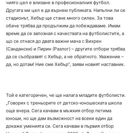
чиято цел е влизане в професионалния футбол.
Другата ми цел е да върнем публиката. Напълни ли се
стадионът, Хебър ще стане много силен. За това
обаче трябва да продължим да побеждаваме. Имам
време да се запозная с качествата на футболистите, а
що се отнася до двата важни мача с Вихрен
(Сандански) и Пирин (Разлог) – другите отбори трябва
да се съобразвят с Хебър, а не обратното. Уважение –
да, но дотам! Ние сме Хебър”, заяви новият наставник.
Той е категоричен, че ще налага младите футболисти.
„Говорих с треньорите от детско-юношеската школа
още вчера. Сега качвам в мъжкия отбор петима
юноши, но ще дам възможност на всеки един да
докаже уменията си. Сега качвам в първия отбор