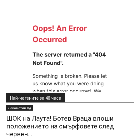
Най-четените за 48 часа
Локомотив Пд
ШОК на Лаута! Ботев Враца влоши
положението на смърфовете след
червен...