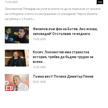
15.05.2025
102
Локомотив Пловдив не успя в опита си да се измъкне от зоната
на отборите, които са застрашени от изпадане! Черно-белите
загубиха с 1:3 като...
Филипов към фен на Ботев: Ако искаш,
заповядай! Отстъпвам ти веднага...
13.02.2026
Косич: Локомотив има страхотна
история, трябва да бъдем труден за
всеки...
12.02.2026
Тъжна вест! Почина Димитър Пенев
03.01.2026