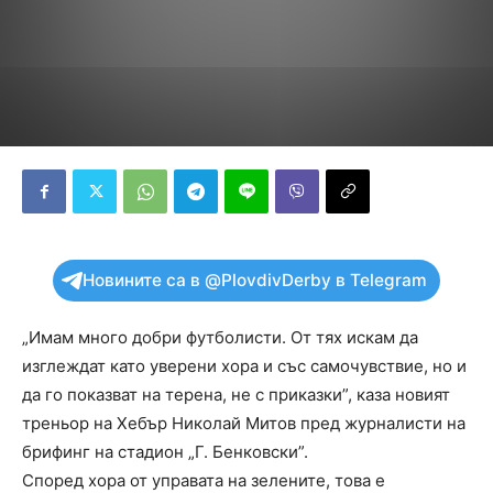
Новините са в @PlovdivDerby в Telegram
„Имам много добри футболисти. От тях искам да
изглеждат като уверени хора и със самочувствие, но и
да го показват на терена, не с приказки”, каза новият
треньор на Хебър Николай Митов пред журналисти на
брифинг на стадион „Г. Бенковски”.
Според хора от управата на зелените, това е