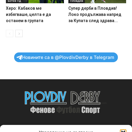
Ботев Пд
Пловдив
Херо: Кабаков ме
Супер дерби в Пловдив!
избягваше, целта е да
Локо продължава напред
останем в групата
за Купата след здрава...
Новините са в @PlovdivDerby в Telegram