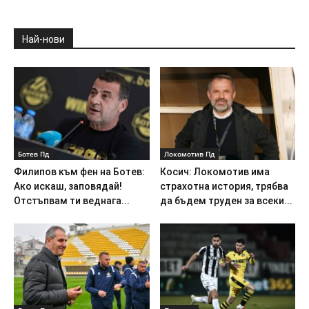
Най-нови
Ботев Пд
Локомотив Пд
Филипов към фен на Ботев:
Косич: Локомотив има
Ако искаш, заповядай!
страхотна история, трябва
Отстъпвам ти веднага...
да бъдем труден за всеки...