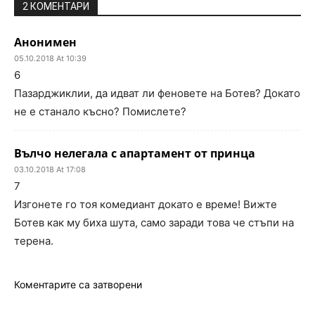
2 КОМЕНТАРИ
Анонимен
05.10.2018 At 10:39
6
Пазарджиклии, да идват ли феновете на Ботев? Докато
не е станало късно? Помислете?
Вълчо нелегала с апартамент от принца
03.10.2018 At 17:08
7
Изгонете го тоя комедиант докато е време! Вижте
Ботев как му биха шута, само заради това че стъпи на
терена.
Коментарите са затворени