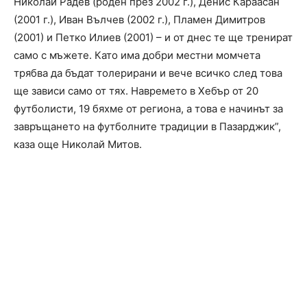
Николай Радев (роден през 2002 г.), Денис Караасан
(2001 г.), Иван Вълчев (2002 г.), Пламен Димитров
(2001) и Петко Илиев (2001) – и от днес те ще тренират
само с мъжете. Като има добри местни момчета
трябва да бъдат толерирани и вече всичко след това
ще зависи само от тях. Навремето в Хебър от 20
футболисти, 19 бяхме от региона, а това е начинът за
завръщането на футболните традиции в Пазарджик”,
каза още Николай Митов.