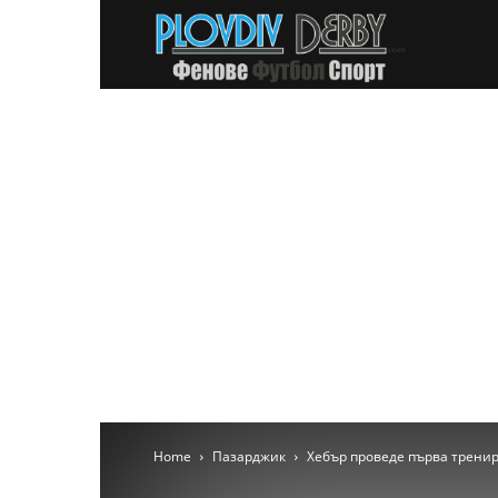
PlovdivDer
Home
Пазарджик
Хебър проведе първа тренир