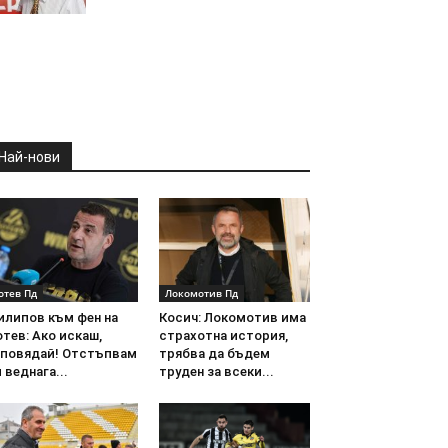
Най-нови
отев Пд
Локомотив Пд
илипов към фен на
Косич: Локомотив има
тев: Ако искаш,
страхотна история,
аповядай! Отстъпвам
трябва да бъдем
 веднага...
труден за всеки...