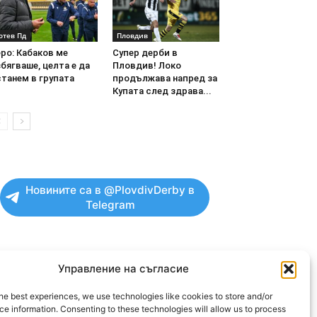
отев Пд
Пловдив
ро: Кабаков ме
Супер дерби в
бягваше, целта е да
Пловдив! Локо
танем в групата
продължава напред за
Купата след здрава...
Новините са в @PlovdivDerby в
Telegram
Управление на съгласие
he best experiences, we use technologies like cookies to store and/or
OLLOW US
e information. Consenting to these technologies will allow us to process