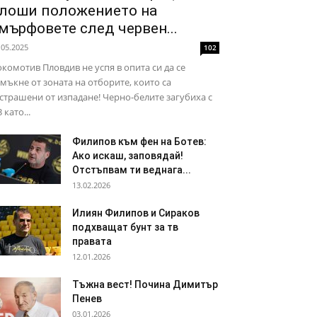
лоши положението на
мърфовете след червен...
.05.2025
102
комотив Пловдив не успя в опита си да се
мъкне от зоната на отборите, които са
страшени от изпадане! Черно-белите загубиха с
3 като...
Филипов към фен на Ботев:
Ако искаш, заповядай!
Отстъпвам ти веднага...
13.02.2026
Илиян Филипов и Сираков
подхващат бунт за тв
правата
12.01.2026
Тъжна вест! Почина Димитър
Пенев
03.01.2026