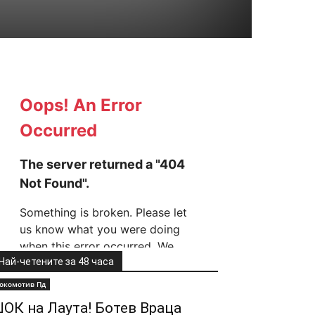
Най-четените за 48 часа
окомотив Пд
ОК на Лаута! Ботев Враца