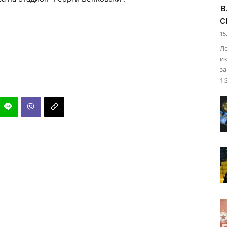
в
с
15
Ло
из
за
1: