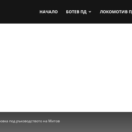
by.com
НАЧАЛО
БОТЕВ ПД
ЛОКОМОТИВ 
овка под ръководството на Митов