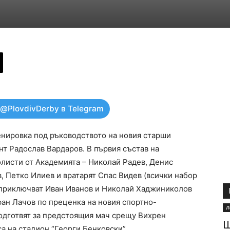
 @PlovdivDerby в Telegram
енировка под ръководството на новия старши
т Радослав Вардаров. В първия състав на
листи от Академията – Николай Радев, Денис
, Петко Илиев и вратарят Спас Видев (всички набор
 приключват Иван Иванов и Николай Хаджиниколов
ан Лачов по преценка на новия спортно-
Л
одготвят за предстоящия мач срещу Вихрен
Ш
са на стадион “Георги Бенковски”.