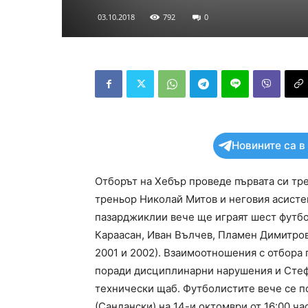
03.10.2018
792
0
Новините са в
Отборът на Хебър проведе първата си тр
треньор Николай Митов и неговия асистен
пазарджиклии вече ще играят шест футбо
Караасан, Иван Вълчев, Пламен Димитров
2001 и 2002). Взаимоотношения с отбора
поради дисциплинарни нарушения и Стеф
технически щаб. Футболистите вече се п
(Сандански) на 14-и октомври от 16:00 ча