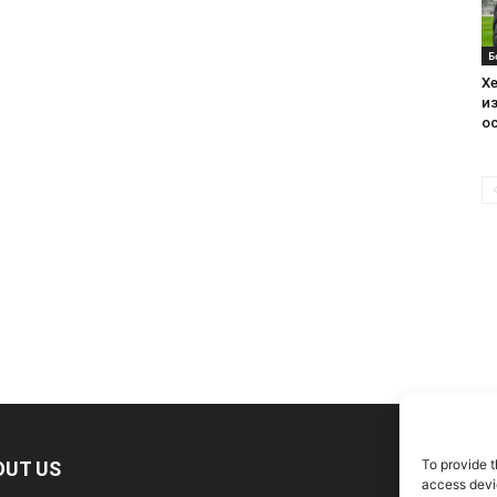
Б
Хе
из
ос
To provide t
OUT US
F
access devic