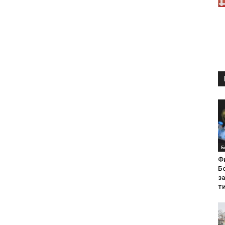
Б
Ф
Бо
з
ти