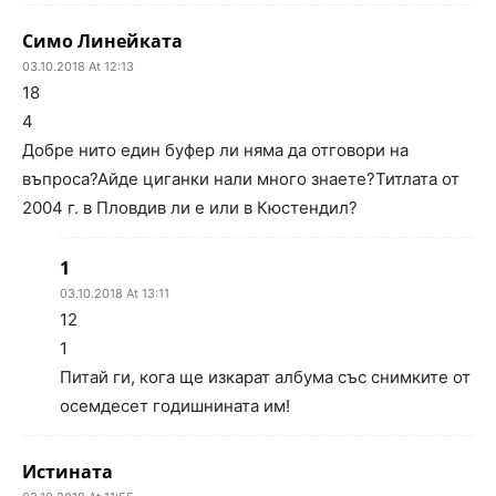
Симо Линейката
03.10.2018 At 12:13
18
4
Добре нито един буфер ли няма да отговори на
въпроса?Айде циганки нали много знаете?Титлата от
2004 г. в Пловдив ли е или в Кюстендил?
1
03.10.2018 At 13:11
12
1
Питай ги, кога ще изкарат албума със снимките от
осемдесет годишнината им!
Истината