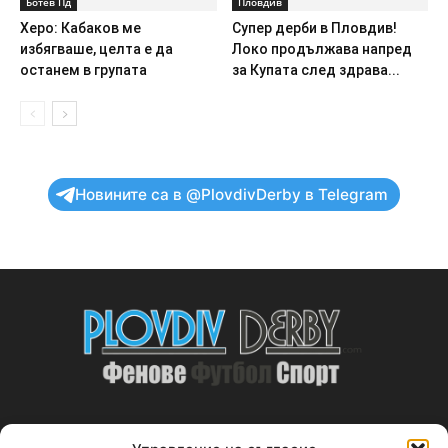
Ботев Пд
Пловдив
Херо: Кабаков ме
Супер дерби в Пловдив!
избягваше, целта е да
Локо продължава напред
останем в групата
за Купата след здрава...
Новините са в @PlovdivDerby в Telegram