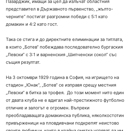
Пазарджик, имащи за цел да излъчат областния
представител в Държавното първенство, „жълто-
черните“ постигат разгромни победи с 5:1 като
домакин и 4:2 като гост.
Така се стига и до директните елиминации за титлата,
в които „Ботев“ побеждава последователно бургаския
„Левски“ с 3:1 и варненския „Шипченски сокол“ със
същия резултат.
На 3 октомври 1929 година в София, на игрището на
стадион „Юнак“, „Ботев“ се изправя срещу местния
„Левски“ в битка за трофея. До този момент нито един
от двата клуба не е вдигал най-престижното футболно
отличие и залогът е огромен. Въпреки
преобладаващата домакинска публика, няколкостотин
привърженици на пловдивчани подкрепят неистово
своите любимци, които в крайна сметка успяват да им