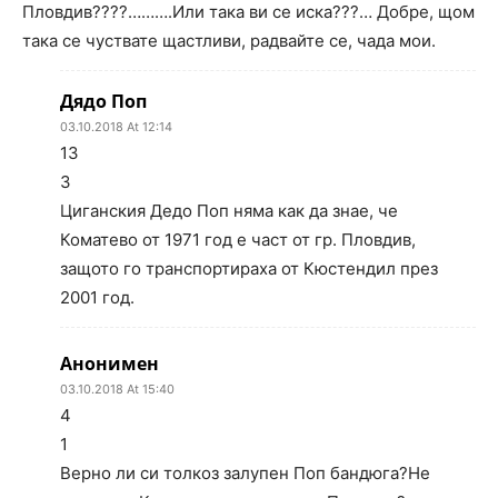
Пловдив????……….Или така ви се иска???… Добре, щом
така се чуствате щастливи, радвайте се, чада мои.
Дядо Поп
03.10.2018 At 12:14
13
3
Циганския Дедо Поп няма как да знае, че
Коматево от 1971 год е част от гр. Пловдив,
защото го транспортираха от Кюстендил през
2001 год.
Анонимен
03.10.2018 At 15:40
4
1
Верно ли си толкоз залупен Поп бандюга?Не