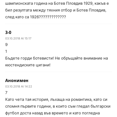
шампионската година на Ботев Пловдив 1929, какъв е
бил резултата между тяхния отбор и Ботев Пловдив,
след като са 1926?????????????
3-0
03.10.2018 At 15:17
9
1
Бъдете горди ботевисти! Не обръщайте внимание на
кюстендиските цигани!
Анонимен
03.10.2018 At 14:22
7
Като чета тая история, лъхаща на романтика, като си
спомня първите години, в които съм гледал български
футбол доста назад във времето и като погледна