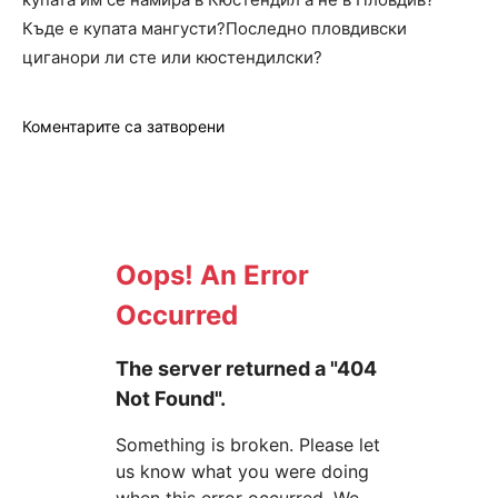
Къде е купата мангусти?Последно пловдивски
циганори ли сте или кюстендилски?
Коментарите са затворени