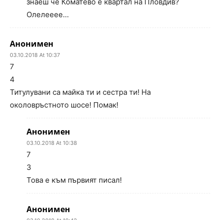
знаеш че Коматево е квартал на Пловдив?
Олелееее…
Анонимен
03.10.2018 At 10:37
7
4
Титулувани са майка ти и сестра ти! На
околовръстното шосе! Помак!
Анонимен
03.10.2018 At 10:38
7
3
Това е към първият писал!
Анонимен