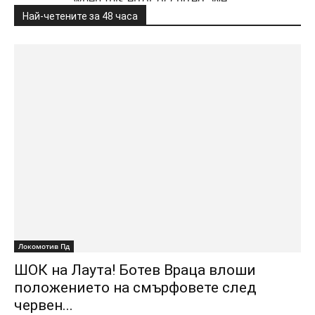
Най-четените за 48 часа
Локомотив Пд
ШОК на Лаута! Ботев Враца влоши
положението на смърфовете след
червен...