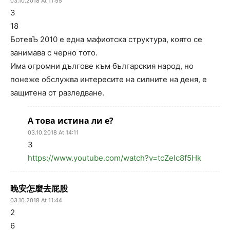
03.10.2018 At 11:55
3
18
БотевЪ 2010 е една мафиотска структура, която се
занимава с черно тото.
Има огромни дългове към българския народ, но
понеже обслужва интересите на силните на деня, е
защитена от разледване.
А това истина ли е?
03.10.2018 At 14:11
3
https://www.youtube.com/watch?v=tcZeIc8f5Hk
晚安怎麼去屁股
03.10.2018 At 11:44
2
6