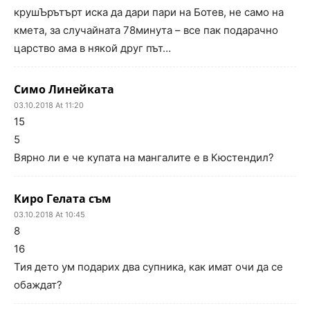
крушЪрътърт иска да дари пари на Ботев, не само на
кмета, за случайната 78минута – все пак подарачно
царство ама в някой друг път…
Симо Линейката
03.10.2018 At 11:20
15
5
Вярно ли е че купата на мангалите е в Кюстендил?
Киро Гелата съм
03.10.2018 At 10:45
8
16
Тия дето ум подарих два супника, как имат очи да се
обаждат?