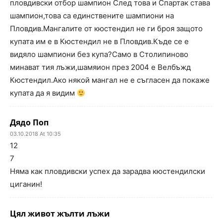
пловдивски отбор шампион След това и Спартак става
шампион,това са единствените шампиони на
Пловдив.Мангалите от кюстендил не ги броя защото
купата им е в Кюстендил не в Пловдив.Къде се е
видяло шампиони без купа?Само в Столипиново
минават тия лъжи,шамяион през 2004 е Велбъжд
Кюстендил.Ако някой мангал не е съгласен да покаже
купата да я видим
Дядо Поп
03.10.2018 At 10:35
12
7
Няма как пловдивски успех да зарадва кюстендилски
циганин!
Цял живот жълти лъжи