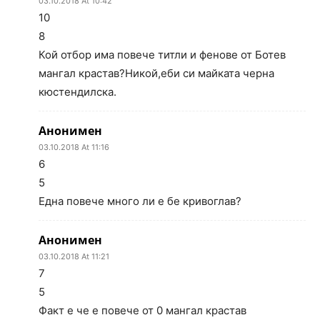
03.10.2018 At 10:42
10
8
Кой отбор има повече титли и фенове от Ботев
мангал крастав?Никой,еби си майката черна
кюстендилска.
Анонимен
03.10.2018 At 11:16
6
5
Една повече много ли е бе кривоглав?
Анонимен
03.10.2018 At 11:21
7
5
Факт е че е повече от 0 мангал крастав