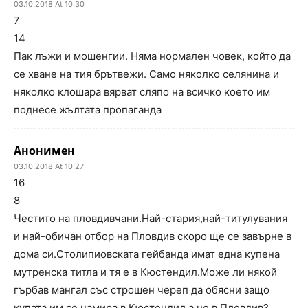
03.10.2018 At 10:30
7
14
Пак лъжи и мошенгии. Няма нормален човек, който да
се хване на тия брътвежи. Само няколко селянина и
няколко клошара вярват сляпо на всичко което им
поднесе жълтата пропаганда
Анонимен
03.10.2018 At 10:27
16
8
Честито на пловдивчани.Най-стария,най-титулувания
и най-обичан отбор на Пловдив скоро ще се завърне в
дома си.Столипиовската гейбанда имат една купена
мутренска титла и тя е в Кюстендил.Може ли някой
гърбав мангал със строшен череп да обясни защо
купата им се намира в Кюстендил а не в Пловдив?