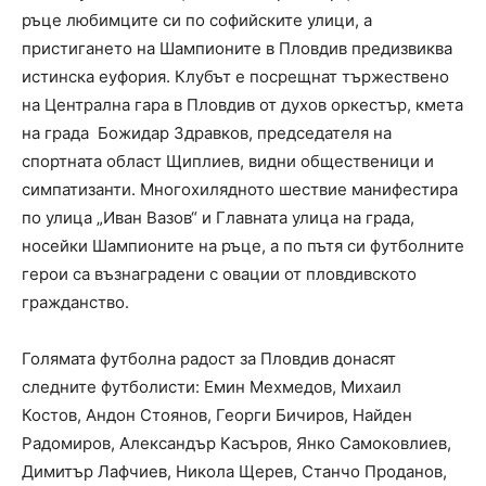
ръце любимците си по софийските улици, а
пристигането на Шампионите в Пловдив предизвиква
истинска еуфория. Клубът е посрещнат тържествено
на Централна гара в Пловдив от духов оркестър, кмета
на града Божидар Здравков, председателя на
спортната област Щиплиев, видни общественици и
симпатизанти. Многохилядното шествие манифестира
по улица „Иван Вазов“ и Главната улица на града,
носейки Шампионите на ръце, а по пътя си футболните
герои са възнаградени с овации от пловдивското
гражданство.
Голямата футболна радост за Пловдив донасят
следните футболисти: Емин Мехмедов, Михаил
Костов, Андон Стоянов, Георги Бичиров, Найден
Радомиров, Александър Касъров, Янко Самоковлиев,
Димитър Лафчиев, Никола Щерев, Станчо Проданов,