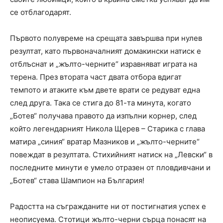
се отблагодарят.
Първото полувреме на срещата завършва при нулев
резултат, като първоначалният домакински натиск е
отблъснат и „жълто-черните“ изравняват играта на
терена. През втората част двата отбора вдигат
темпото и атаките към двете врати се редуват една
след друга. Така се стига до 81-та минута, когато
„Ботев“ получава правото да изпълни корнер, след
който легендарният Никола Щерев – Старика с глава
матира „синия“ вратар Мазников и „жълто-черните“
повеждат в резултата. Стихийният натиск на „Левски“ в
последните минути е умело отразен от пловдивчани и
„Ботев“ става Шампион на България!
Радостта на съгражданите ни от постигнатия успех е
неописуема. Стотици жълто-черни сърца понасят на