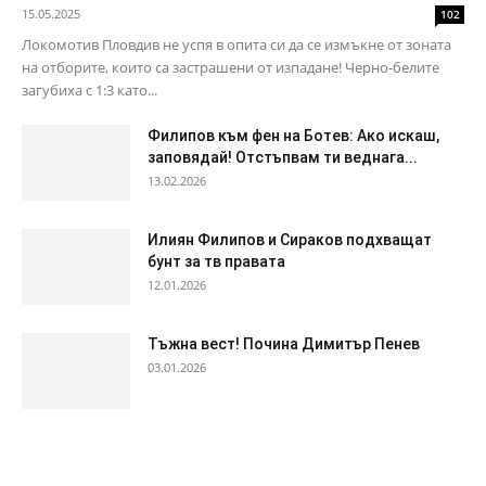
15.05.2025
102
Локомотив Пловдив не успя в опита си да се измъкне от зоната
на отборите, които са застрашени от изпадане! Черно-белите
загубиха с 1:3 като...
Филипов към фен на Ботев: Ако искаш,
заповядай! Отстъпвам ти веднага...
13.02.2026
Илиян Филипов и Сираков подхващат
бунт за тв правата
12.01.2026
Тъжна вест! Почина Димитър Пенев
03.01.2026