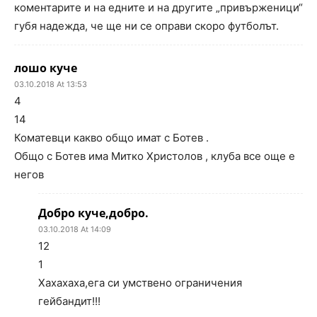
коментарите и на едните и на другите „привърженици“
губя надежда, че ще ни се оправи скоро футболът.
лошо куче
03.10.2018 At 13:53
4
14
Коматевци какво общо имат с Ботев .
Общо с Ботев има Митко Христолов , клуба все още е
негов
Добро куче,добро.
03.10.2018 At 14:09
12
1
Хахахаха,ега си умствено ограничения
гейбандит!!!