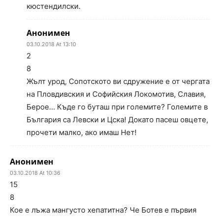
кюстендилски.
Анонимен
03.10.2018 At 13:10
2
8
Жълт урод, Сопотското ви сдружение е от чергата
на Пловдивския и Софийския Локомотив, Славия,
Берое… Къде го буташ при големите? Големите в
България са Левски и Цска! Докато пасеш овцете,
прочети малко, ако имаш Нет!
Анонимен
03.10.2018 At 10:36
15
8
Кое е лъжа мангусто хепатитна? Че Ботев е първия