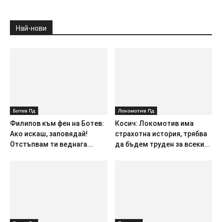
Най-нови
Ботев Пд
Локомотив Пд
Филипов към фен на Ботев:
Косич: Локомотив има
Ако искаш, заповядай!
страхотна история, трябва
Отстъпвам ти веднага...
да бъдем труден за всеки...