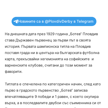
Новините са в @PlovdivDerby в Telegram
На днешната дата през 1929 година „Ботев“ Пловдив
става Държавен първенец за първи път в своята
история. Първата шампионска титла на Пловдив
поставя града ни в центъра на българската футболна
карта, прекъсвайки хегемонията на софийските и
варненските клубове, считани до този момент за
фаворити.
Титлата е спечелена по категоричен начин, след като
първо в градското първенство „Ботев“ записва
впечатляващите 9 победи и 1 равен, с което окупира
върха, а в последвалите двубои със съименника си от