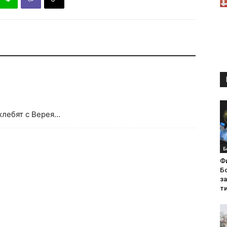
хлебят с Верея…
Б
Ф
Бо
з
ти