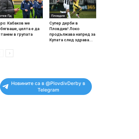
отев Пд
Пловдив
ро: Кабаков ме
Супер дерби в
бягваше, целта е да
Пловдив! Локо
танем в групата
продължава напред за
Купата след здрава...
Новините са в @PlovdivDerby в
Telegram