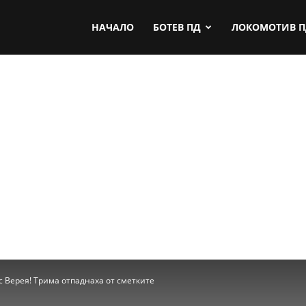
by.com
НАЧАЛО
БОТЕВ ПД
ЛОКОМОТИВ 
 с Верея! Трима отпаднаха от сметките