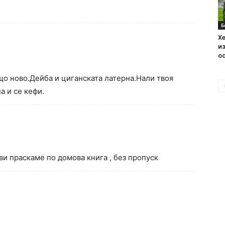
Б
Хе
из
ос
о ново.Дейба и циганската латерна.Нали твоя
а и се кефи.
 ви праскаме по домова книга , без пропуск