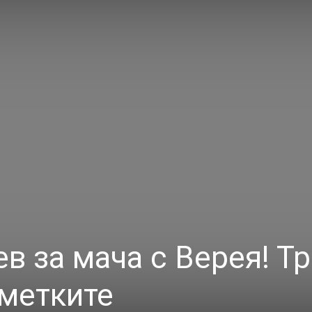
ев за мача с Верея! Т
сметките