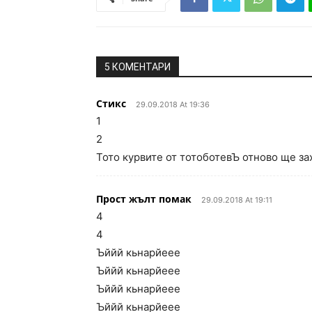
5 КОМЕНТАРИ
Стикс
29.09.2018 At 19:36
1
2
Тото курвите от тотоботевЪ отново ще за
Прост жълт помак
29.09.2018 At 19:11
4
4
Ъййй кьнарйеее
Ъййй кьнарйеее
Ъййй кьнарйеее
Ъййй кьнарйеее