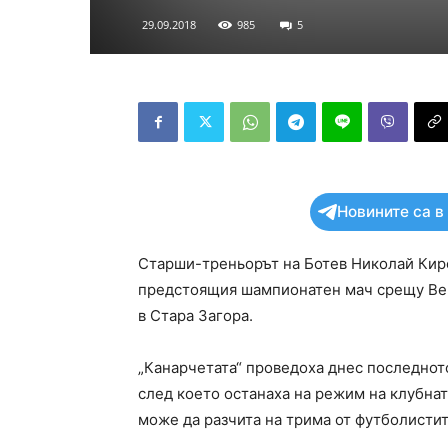
29.09.2018
985
5
Новините са в
Старши-треньорът на Ботев Николай Киро
предстоящия шампионатен мач срещу Верея
в Стара Загора.
„Канарчетата“ проведоха днес последнот
след което останаха на режим на клубнат
може да разчита на трима от футболистит