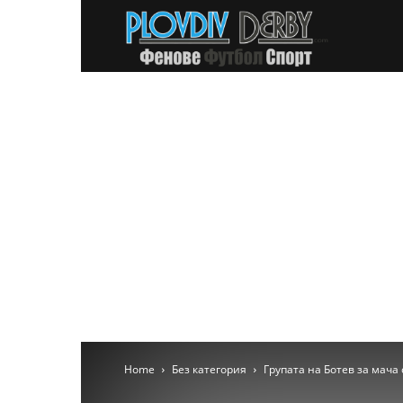
PlovdivDer
Home
Без категория
Групата на Ботев за мача