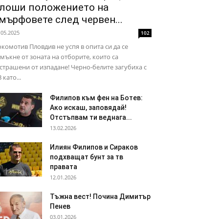
лоши положението на
мърфовете след червен...
.05.2025
102
комотив Пловдив не успя в опита си да се
мъкне от зоната на отборите, които са
страшени от изпадане! Черно-белите загубиха с
3 като...
Филипов към фен на Ботев:
Ако искаш, заповядай!
Отстъпвам ти веднага...
13.02.2026
Илиян Филипов и Сираков
подхващат бунт за тв
правата
12.01.2026
Тъжна вест! Почина Димитър
Пенев
03.01.2026