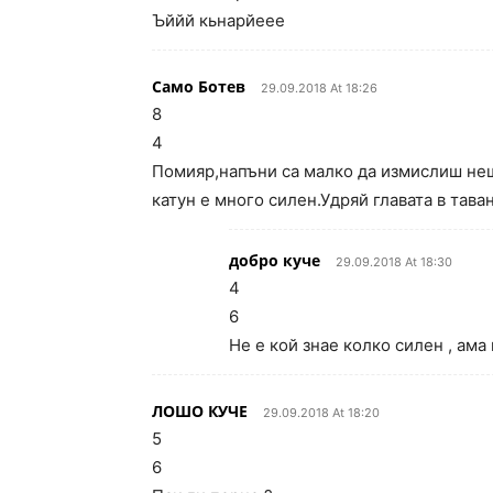
Ъййй кьнарйеее
Само Ботев
29.09.2018 At 18:26
8
4
Помияр,напъни са малко да измислиш нещ
катун е много силен.Удряй главата в таван
добро куче
29.09.2018 At 18:30
4
6
Не е кой знае колко силен , ама
ЛОШО КУЧЕ
29.09.2018 At 18:20
5
6