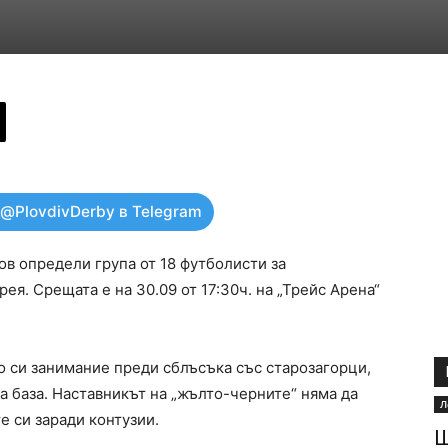
 @PlovdivDerby в Telegram
в определи група от 18 футболисти за
. Срещата е на 30.09 от 17:30ч. на „Трейс Арена“
о си занимание преди сблъсъка със старозагорци,
а база. Наставникът на „жълто-черните“ няма да
Л
е си заради контузии.
Ш