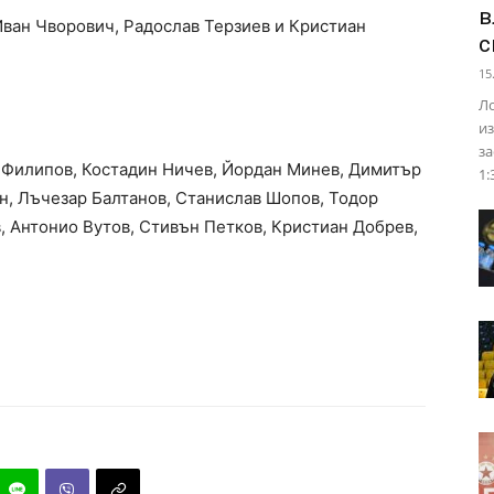
в
Иван Чворович, Радослав Терзиев и Кристиан
с
15
Ло
из
за
 Филипов, Костадин Ничев, Йордан Минев, Димитър
1:
н, Лъчезар Балтанов, Станислав Шопов, Тодор
, Антонио Вутов, Стивън Петков, Кристиан Добрев,