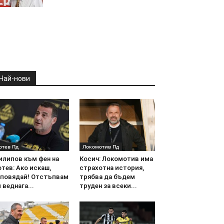
Най-нови
отев Пд
Локомотив Пд
илипов към фен на
Косич: Локомотив има
тев: Ако искаш,
страхотна история,
аповядай! Отстъпвам
трябва да бъдем
 веднага...
труден за всеки...