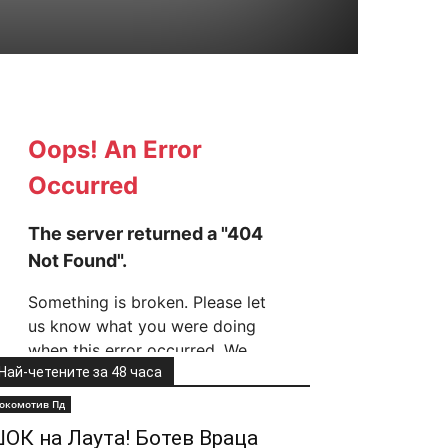
Най-четените за 48 часа
окомотив Пд
ОК на Лаута! Ботев Враца