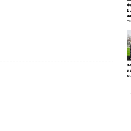
Ф
Бо
з
ти
Б
Хе
из
ос