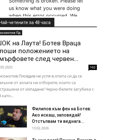
Най-четените за 48 часа
окомотив Пд
ОК на Лаута! Ботев Враца
лоши положението на
мърфовете след червен...
.05.2025
102
комотив Пловдив не успя в опита си да се
мъкне от зоната на отборите, които са
страшени от изпадане! Черно-белите загубиха с
3 като...
Филипов към фен на Ботев:
Ако искаш, заповядай!
Отстъпвам ти веднага...
13.02.2026