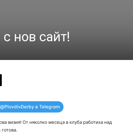
с нов сайт!
 @PlovdivDerby в Telegram
ова визия! От няколко месеца в клуба работиха над
 готова.