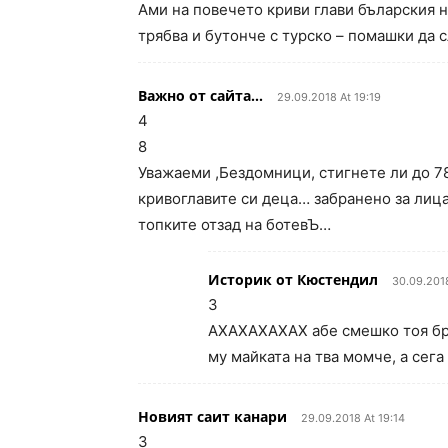
Ами на повечето криви глави бъларския н
трябва и бутонче с турско – помашки да с
Важно от сайта...
29.09.2018 At 19:19
4
8
Уважаеми ,Бездомници, стигнете ли до 78
кривоглавите си деца… забранено за лица
топките отзад на ботевЪ…
Историк от Кюстендил
30.09.2018
3
АХАХАХАХАХ абе смешко тоя бра
му майката на тва момче, а сега
Новият саит канари
29.09.2018 At 19:14
3