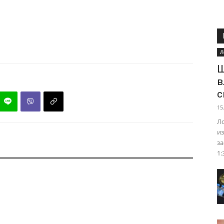
Л
Ш
в
с
15
Ло
из
за
1: