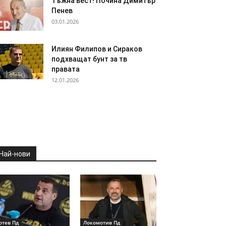
Тъжна вест! Почина Димитър
Пенев
03.01.2026
Илиян Филипов и Сираков
подхващат бунт за тв
правата
12.01.2026
Най-нови
отев Пд
Локомотив Пд