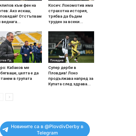
илипов към фен на
Косич: Локомотив има
тев: Ако искаш,
страхотна история,
аповядай! Отстъпвам
трябва да бъдем
 веднага...
труден за всеки...
отев Пд
Пловдив
ро: Кабаков ме
Супер дерби в
бягваше, целта е да
Пловдив! Локо
танем в групата
продължава напред за
Купата след здрава...
Новините са в @PlovdivDerby в
Telegram