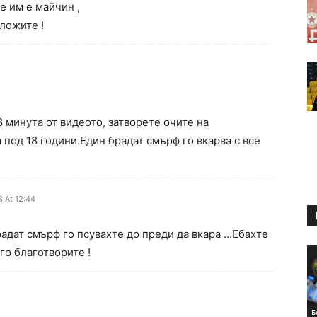
е им е майчин ,
ложите !
 минута от видеото, затворете очите на
 под 18 години.Един брадат смърф го вкарва с все
 At 12:44
дат смърф го псувахте до преди да вкара …Ебахте
 го благотворите !
Б