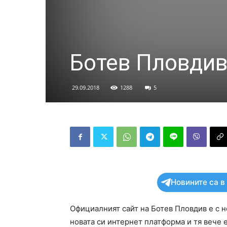
Ботев Пловдив 
29.09.2018
1288
5
Новините са в
Официалният сайт на Ботев Пловдив е с н
новата си интернет платформа и тя вече е