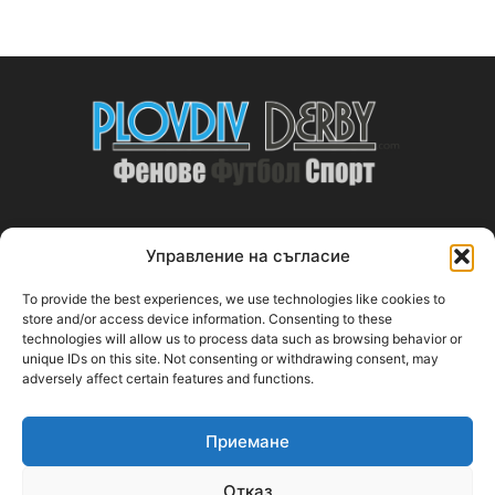
Управление на съгласие
ABOUT US
To provide the best experiences, we use technologies like cookies to
PlovdivDerby.com е първата пловдивска изцяло футболна
store and/or access device information. Consenting to these
technologies will allow us to process data such as browsing behavior or
медия!
unique IDs on this site. Not consenting or withdrawing consent, may
adversely affect certain features and functions.
Свържи се с нас:
plovdivderby.com@gmail.com
Приемане
FOLLOW US
Отказ