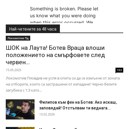
Най-четените за 48 часа
Локомотив Пд
ШОК на Лаута! Ботев Враца влоши
положението на смърфовете след
червен...
15.05.2025
102
Локомотив Пловдив не успя в опита си да се измъкне от зоната
на отборите, които са застрашени от изпадане! Черно-белите
загубиха с 1:3 като...
Филипов към фен на Ботев: Ако искаш,
заповядай! Отстъпвам ти веднага...
13.02.2026