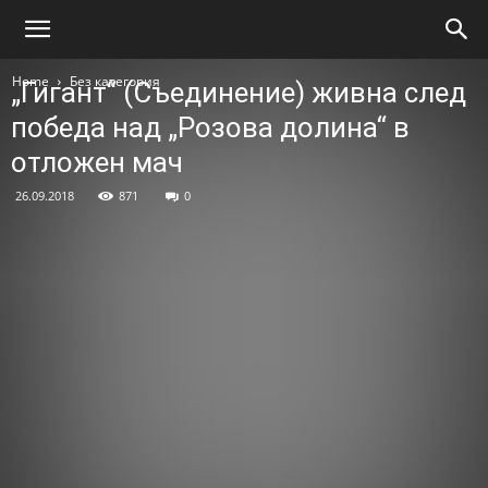
Home
Без категория
„Гигант“ (Съединение) живна след
победа над „Розова долина“ в
отложен мач
26.09.2018
871
0