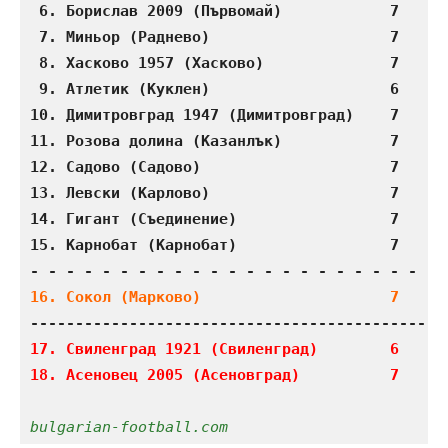
 6. Борислав 2009 (Първомай)            7    4 
 7. Миньор (Раднево)                    7    3 
 8. Хасково 1957 (Хасково)              7    3 
 9. Атлетик (Куклен)                    6    3 
10. Димитровград 1947 (Димитровград)    7    3 
11. Розова долина (Казанлък)            7    2 
12. Садово (Садово)                     7    2 
13. Левски (Карлово)                    7    1 
14. Гигант (Съединение)                 7    2 
15. Карнобат (Карнобат)                 7    2 
16. Сокол (Марково)                     7    1
17. Свиленград 1921 (Свиленград)        6    1 
18. Асеновец 2005 (Асеновград)          7    1
bulgarian-football.com