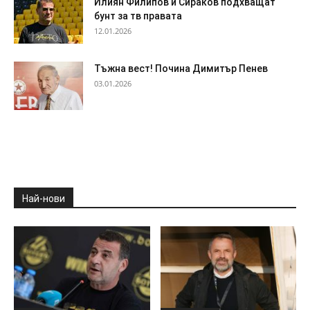
Илиян Филипов и Сираков подхващат
бунт за тв правата
12.01.2026
Тъжна вест! Почина Димитър Пенев
03.01.2026
Най-нови