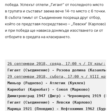
победа. Успехът отлепи „Гигант“ от последното място
в групата и съставът заема вече 14-то място с 6 точки.
В събота тимът от Съединение посреща друг отбор,
който се представя посредствено – „Левски“ (Карлово)
и при победа ще навакса донякъде изостването си от
отборите в средата на класирането.
26 септември 2018, сряда, 17:00 ч / IV кръг:
Гигант (Съединение) - Розова долина (Казанлък)
29 септември 2018, събота, 17:00 ч / VIII кръг
Миньор (Раднево) - Атлетик (Куклен)           
Карнобат (Карнобат) - Сокол (Марково)         
Димитровград 1947 (Дмгр) - Черноморец 1919 (Бу
Гигант (Съединение) - Левски (Карлово)        
Марица 1921 (Пловдив) - Нефтохимик 1962 (Бурга