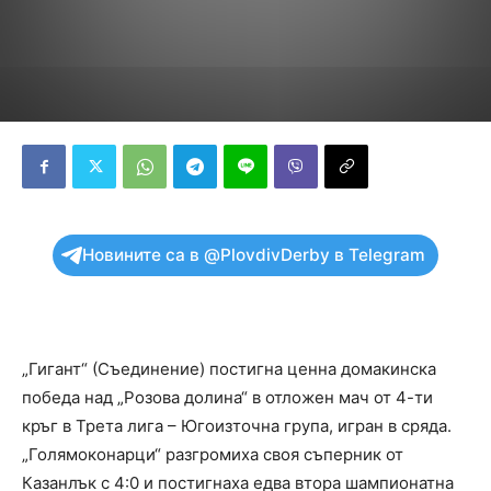
Новините са в @PlovdivDerby в Telegram
„Гигант“ (Съединение) постигна ценна домакинска
победа над „Розова долина“ в отложен мач от 4-ти
кръг в Трета лига – Югоизточна група, игран в сряда.
„Голямоконарци“ разгромиха своя съперник от
Казанлък с 4:0 и постигнаха едва втора шампионатна