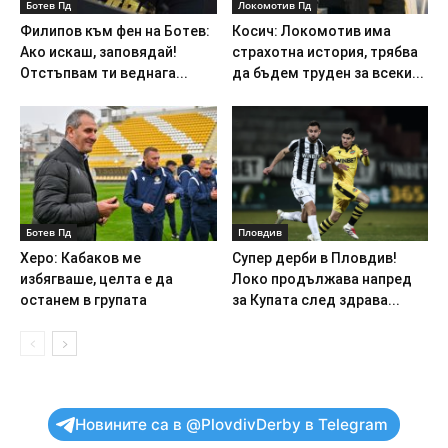
Ботев Пд
Локомотив Пд
Филипов към фен на Ботев:
Косич: Локомотив има
Ако искаш, заповядай!
страхотна история, трябва
Отстъпвам ти веднага...
да бъдем труден за всеки...
Ботев Пд
Пловдив
Херо: Кабаков ме
Супер дерби в Пловдив!
избягваше, целта е да
Локо продължава напред
останем в групата
за Купата след здрава...
Новините са в @PlovdivDerby в Telegram