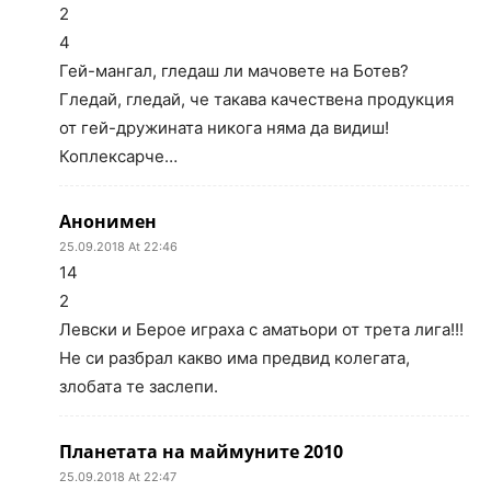
2
4
Гей-мангал, гледаш ли мачовете на Ботев?
Гледай, гледай, че такава качествена продукция
от гей-дружината никога няма да видиш!
Коплексарче…
Анонимен
25.09.2018 At 22:46
14
2
Левски и Берое играха с аматьори от трета лига!!!
Не си разбрал какво има предвид колегата,
злобата те заслепи.
Планетата на маймуните 2010
25.09.2018 At 22:47