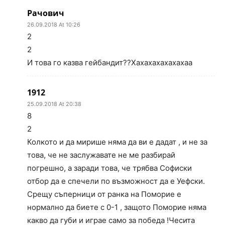
Рачович
26.09.2018 At 10:26
2
2
И това го казва гейбандит??Хахахахахахахаа
1912
25.09.2018 At 20:38
8
2
Колкото и да мирише няма да ви е дадат , и не за
това, че не заслужавате не ме разбирай
погрешно, а заради това, че трябва Софиски
отбор да е спечели по възможност да е Уефски.
Срещу съперници от ранка на Поморие е
нормално да биете с 0-1 , защото Поморие няма
какво да губи и играе само за победа !Чесита