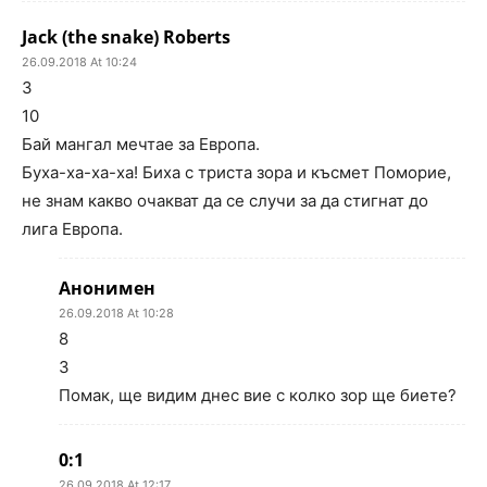
Jack (the snake) Roberts
26.09.2018 At 10:24
3
10
Бай мангал мечтае за Европа.
Буха-ха-ха-ха! Биха с триста зора и късмет Поморие,
не знам какво очакват да се случи за да стигнат до
лига Европа.
Анонимен
26.09.2018 At 10:28
8
3
Помак, ще видим днес вие с колко зор ще биете?
0:1
26.09.2018 At 12:17