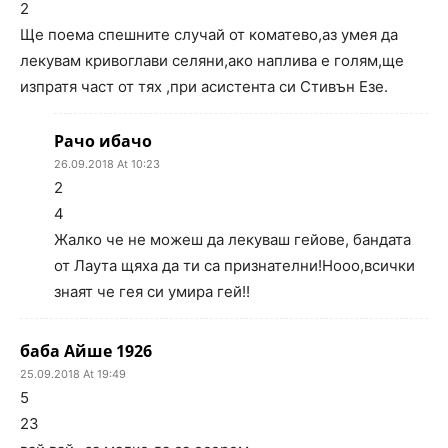
2
Ще поема спешните случай от коматево,аз умея да
лекувам кривоглави селяни,ако наплива е голям,ще
изпратя част от тях ,при асистента си Стивън Езе.
Рачо ибачо
26.09.2018 At 10:23
2
4
Жалко че не можеш да лекуваш гейове, бандата
от Лаута щяха да ти са признателни!Нооо,всички
знаят че гея си умира гей!!
баба Айше 1926
25.09.2018 At 19:49
5
23