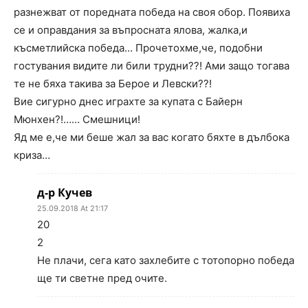
разнежват от поредната победа на своя обор. Появиха
се и оправдания за въпросната ялова, жалка,и
късметлийска победа… Прочетохме,че, подобни
гостувания видите ли били трудни??! Ами защо тогава
те не бяха такива за Берое и Левски??!
Вие сигурно днес играхте за купата с Байерн
Мюнхен?!…… Смешници!
Яд ме е,че ми беше жал за вас когато бяхте в дълбока
криза…
д-р Кучев
25.09.2018 At 21:17
20
2
Не плачи, сега като захлебите с тотопорно победа
ще ти светне пред очите.