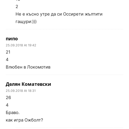
2
Не е късно утре да си Оссирети жълтити
гащури:)))
пипо
25.09.2018 At 19:42
21
4
Влюбен в Локомотив
Делян Коматевски
25.09.2018 At 18:31
26
4
Браво.
как игра Ожболт?