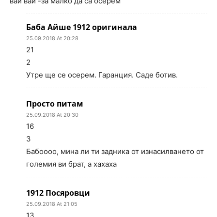
вай вай -за малко да са осерем
Баба Айше 1912 оригинала
25.09.2018 At 20:28
21
2
Утре ще се осерем. Гаранция. Саде ботив.
Просто питам
25.09.2018 At 20:30
16
3
Бабоооо, мина ли ти задника от изнасилването от
големия ви брат, а хахаха
1912 Посяровци
25.09.2018 At 21:05
13