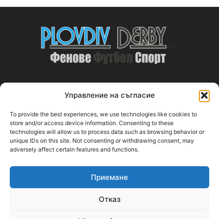
Управление на съгласие
ABOUT US
To provide the best experiences, we use technologies like cookies to
PlovdivDerby.com е първата пловдивска изцяло футболна
store and/or access device information. Consenting to these
technologies will allow us to process data such as browsing behavior or
медия!
unique IDs on this site. Not consenting or withdrawing consent, may
adversely affect certain features and functions.
Свържи се с нас:
plovdivderby.com@gmail.com
Приемане
FOLLOW US
Отказ