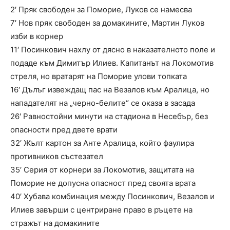
2′ Пряк свободен за Поморие, Луков се намесва
7′ Нов пряк свободен за домакините, Мартин Луков
изби в корнер
11′ Посинкович нахлу от дясно в наказателното поле и
подаде към Димитър Илиев. Капитанът на Локомотив
стреля, но вратарят на Поморие улови топката
16′ Дълъг извеждащ пас на Везалов към Аралица, но
нападателят на „черно-белите“ се оказа в засада
26′ Равностойни минути на стадиона в Несебър, без
опасности пред двете врати
32′ Жълт картон за Анте Аралица, който фаулира
противников състезател
35′ Серия от корнери за Локомотив, защитата на
Поморие не допусна опасност пред своята врата
40′ Хубава комбинация между Посинкович, Везалов и
Илиев завърши с центриране право в ръцете на
стражът на домакините