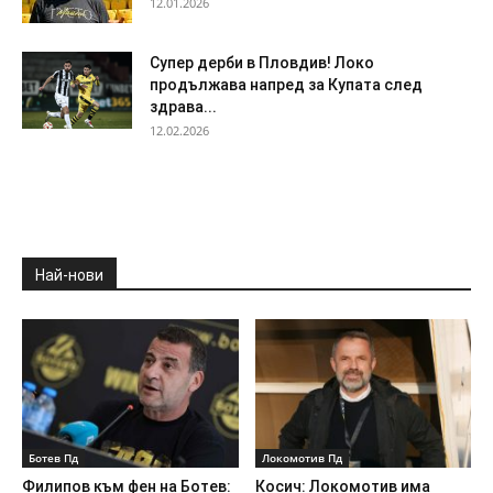
12.01.2026
Супер дерби в Пловдив! Локо
продължава напред за Купата след
здрава...
12.02.2026
Най-нови
Ботев Пд
Локомотив Пд
Филипов към фен на Ботев:
Косич: Локомотив има