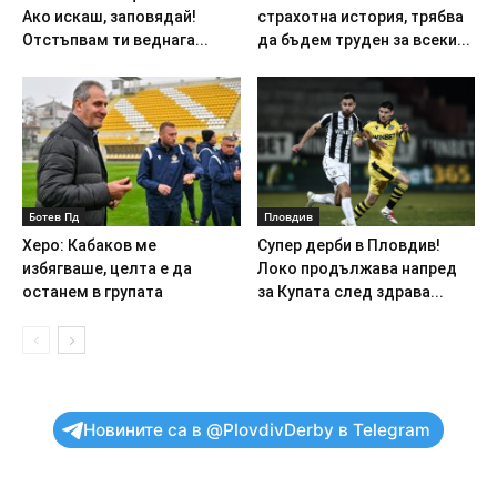
Ако искаш, заповядай!
страхотна история, трябва
Отстъпвам ти веднага...
да бъдем труден за всеки...
Ботев Пд
Пловдив
Херо: Кабаков ме
Супер дерби в Пловдив!
избягваше, целта е да
Локо продължава напред
останем в групата
за Купата след здрава...
Новините са в @PlovdivDerby в Telegram