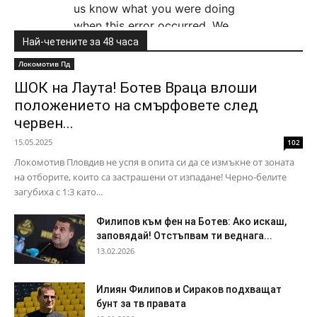
Най-четените за 48 часа
Локомотив Пд
ШОК на Лаута! Ботев Враца влоши
положението на смърфовете след
червен...
15.05.2025
102
Локомотив Пловдив не успя в опита си да се измъкне от зоната
на отборите, които са застрашени от изпадане! Черно-белите
загубиха с 1:3 като...
Филипов към фен на Ботев: Ако искаш,
заповядай! Отстъпвам ти веднага...
13.02.2026
Илиян Филипов и Сираков подхващат
бунт за тв правата