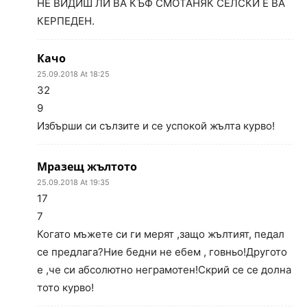
НЕ ВИДИШ ЛИ ВА КЪФ СМОТАНЯК СЕЛСКИ Е ВА
КЕРПЕДЕН.
Качо
25.09.2018 At 18:25
32
9
Избърши си сълзите и се успокой жълта курво!
Мразещ жълтото
25.09.2018 At 19:35
17
7
Когато мъжете си ги мерят ,защо жълтият, педал
се предлага?Ние бедни не ебем , говньо!Другото
е ,че си абсолютно неграмотен!Скрий се се долна
тото курво!