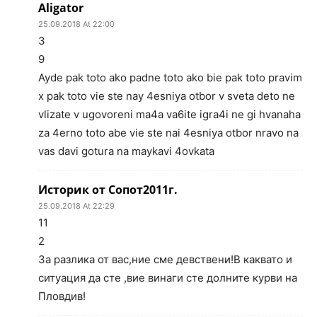
Aligator
25.09.2018 At 22:00
3
9
Ayde pak toto ako padne toto ako bie pak toto pravim
x pak toto vie ste nay 4esniya otbor v sveta deto ne
vlizate v ugovoreni ma4a va6ite igra4i ne gi hvanaha
za 4erno toto abe vie ste nai 4esniya otbor nravo na
vas davi gotura na maykavi 4ovkata
Историк от Сопот2011г.
25.09.2018 At 22:29
11
2
За разлика от вас,ние сме девствени!В каквато и
ситуация да сте ,вие винаги сте долните курви на
Пловдив!