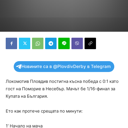
Новините са в @PlovdivDerby в Telegram
Локомотив Пловдив постигна късна победа с 0:1 като
гост на Поморие в Несебър. Мачът бе 1/16-финал за
Купата на България.
Ето как протече срещата по минути:
1′ Начало на мача