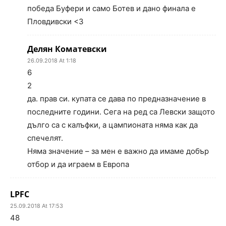
победа Буфери и само Ботев и дано финала е
Пловдивски <3
Делян Коматевски
26.09.2018 At 1:18
6
2
да. прав си. купата се дава по предназначение в
последните години. Сега на ред са Левски защото
дълго са с калъфки, а цампионата няма как да
спечелят.
Няма значение – за мен е важно да имаме добър
отбор и да играем в Европа
LPFC
25.09.2018 At 17:53
48