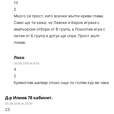
13
2
Много си прост, като всички жълти криви глави.
Само ще ти кажа, че Левски и Берое играха с
аматьорски отбори от В група, а Локоотив игра с
петия от Б група и дотук ще спра. Прост жълт
помак.
Локо
26.09.2018 At 8:52
4
2
Кривоглав шалвар споко още по голям кур ви чака
Д-р Илиев 78 кабинет.
25.09.2018 At 20:30
23