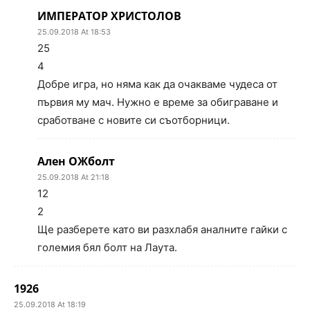
ИМПЕРАТОР ХРИСТОЛОВ
25.09.2018 At 18:53
25
4
Добре игра, но няма как да очакваме чудеса от
първия му мач. Нужно е време за обиграване и
сработване с новите си съотборници.
Ален ОЖболт
25.09.2018 At 21:18
12
2
Ще разберете като ви разхлабя аналните гайки с
големия бял болт на Лаута.
1926
25.09.2018 At 18:19