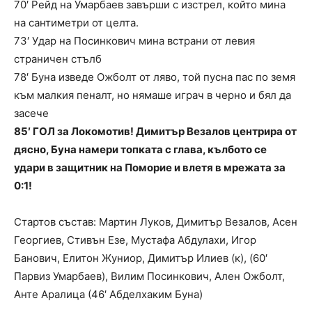
70′ Рейд на Умарбаев завърши с изстрел, който мина
на сантиметри от целта.
73′ Удар на Посинкович мина встрани от левия
страничен стълб
78′ Буна изведе Ожболт от ляво, той пусна пас по земя
към малкия пеналт, но нямаше играч в черно и бял да
засече
85′ ГОЛ за Локомотив! Димитър Везалов центрира от
дясно, Буна намери топката с глава, кълбото се
удари в защитник на Поморие и влетя в мрежата за
0:1!
Стартов състав: Мартин Луков, Димитър Везалов, Асен
Георгиев, Стивън Езе, Мустафа Абдулахи, Игор
Банович, Елитон Жуниор, Димитър Илиев (к), (60′
Парвиз Умарбаев), Вилим Посинкович, Ален Ожболт,
Анте Аралица (46′ Абделхаким Буна)