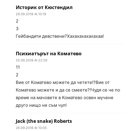
Историк от Кюстендил
26.09.2018 At 10:19
2
3
Гейбандити девствени?Хахахахахахахаа!
Психиатърът на Коматево
25.09.2018 At 22:26
11
2
Вие от Коматево можете да четете!?Вие от
Коматево можете и да се смеете?!Чудя се че по
време на мачовете в Коматево освен мучене
друго нищо не съм чул!
Jack (the snake) Roberts
26.09.2018 At 10:05