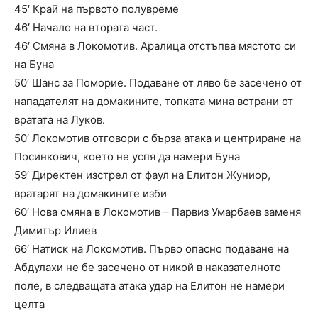
45′ Край на първото полувреме
46′ Начало на втората част.
46′ Смяна в Локомотив. Аралица отстъпва мястото си
на Буна
50′ Шанс за Поморие. Подаване от ляво бе засечено от
нападателят на домакините, топката мина встрани от
вратата на Луков.
50′ Локомотив отговори с бърза атака и центриране на
Посинкович, което не успя да намери Буна
59′ Директен изстрел от фаул на Елитон Жуниор,
вратарят на домакините изби
60′ Нова смяна в Локомотив – Парвиз Умарбаев заменя
Димитър Илиев
66′ Натиск на Локомотив. Първо опасно подаване на
Абдулахи не бе засечено от никой в наказателното
поле, в следващата атака удар на Елитон не намери
целта