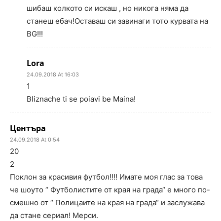
шибаш колкото си искаш , но никога няма да
станеш ебач!Оставаш си завинаги тото курвата на
BG!!!
Lora
24.09.2018 At 16:03
1
Bliznache ti se poiavi be Maina!
Центъра
24.09.2018 At 0:54
20
2
Поклон за красивия футбол!!!! Имате моя глас за това
че шоуто “ Футболистите от края на града“ е много по-
смешно от “ Полицаите на края на града“ и заслужава
да стане сериал! Мерси.