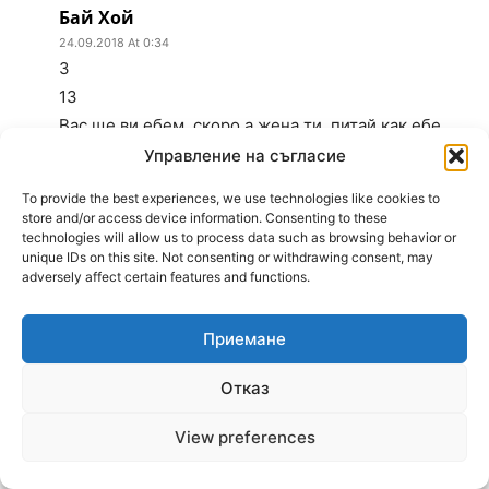
Бай Хой
24.09.2018 At 0:34
3
13
Вас ще ви ебем, скоро,а жена ти, питай как ебе
жълтур. С голям кур.
Управление на съгласие
To provide the best experiences, we use technologies like cookies to
Стикс
store and/or access device information. Consenting to these
technologies will allow us to process data such as browsing behavior or
24.09.2018 At 0:59
unique IDs on this site. Not consenting or withdrawing consent, may
7
adversely affect certain features and functions.
2
Мен ме ебете шеста година на думи, смешници…
Приемане
Бай Хой
Отказ
24.09.2018 At 1:09
1
View preferences
11
Теб те ебем,гдето те фанем ,мишок.