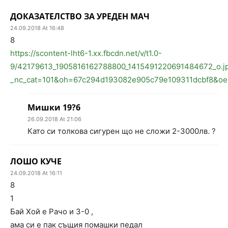
ДОКАЗАТЕЛСТВО ЗА УРЕДЕН МАЧ
24.09.2018 At 16:48
8
https://scontent-lht6-1.xx.fbcdn.net/v/t1.0-
9/42179613_1905816162788800_1415491220691484672_o.j
_nc_cat=101&oh=67c294d193082e905c79e109311dcbf8&o
Мишки 19?6
26.09.2018 At 21:06
Като си толкова сигурен що не сложи 2-3000лв. ?
ЛОШО КУЧЕ
24.09.2018 At 16:11
8
1
Бай Хой е Рачо и 3-0 ,
ама си е пак същия помашки педал