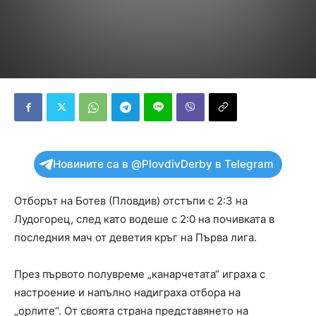
Новините са в @PlovdivDerby в Telegram
Отборът на Ботев (Пловдив) отстъпи с 2:3 на
Лудогорец, след като водеше с 2:0 на почивката в
последния мач от деветия кръг на Първа лига.
През първото полувреме „канарчетата“ играха с
настроение и напълно надиграха отбора на
„орлите“. От своята страна представянето на