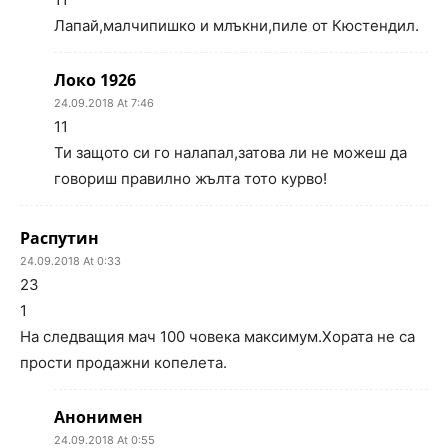
Лапай,малчипишко и млъкни,пиле от Кюстендил.
Локо 1926
24.09.2018 At 7:46
11
Ти защото си го налапал,затова ли не можеш да
говориш правилно жълта тото курво!
Распутин
24.09.2018 At 0:33
23
1
На следващия мач 100 човека максимум.Хората не са
прости продажни копелета.
Анонимен
24.09.2018 At 0:55