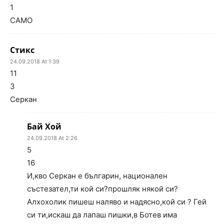
1
САМО
Стикс
24.09.2018 At 1:39
11
3
Серкан
Бай Хой
24.09.2018 At 2:26
5
16
И,кво Серкан е българин, национален
състезател,ти кой си?прошляк някой си?
Алхохолик пишеш наляво и надясно,кой си ? Гей
си ти,искаш да лапаш пишки,в Ботев има