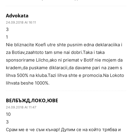
Advokata
24.09.2018 At 16:11
3
1
Nie bliznacite Koefi utre shte pusnim edna deklaraciika i
za Botiav,zaahtoto tam sme nai dobri.Taka i taka
sponsorirame Lilcho,ako ni priemat v Botif nie mojem da
kradem,da puskame diklaracii,da davame pari na zaem s
lihva 500% na kluba.Tazi lihva shte e promocia.Na Lokoto
lihvata beshe 1000%.
ВЕЛБЪЖД,ЛОКО,ЮВЕ
24.09.2018 At 11:47
10
3
Срам ме е че съм кънар! Дупим се на който трябва и