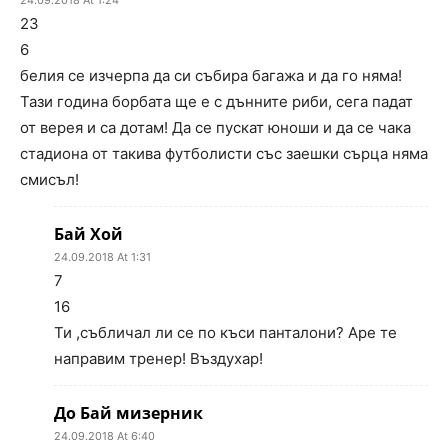
24.09.2018 At 1:24
23
6
белия се изчерпа да си събира багажа и да го няма!
Тази година борбата ще е с дънните риби, сега падат
от верея и са дотам! Да се пускат юноши и да се чака
стадиона от такива футболисти със заешки сърца няма
смисъл!
Бай Хой
24.09.2018 At 1:31
7
16
Ти ,събличал ли се по къси панталони? Аре те
направим тренер! Въздухар!
До Бай мизерник
24.09.2018 At 6:40