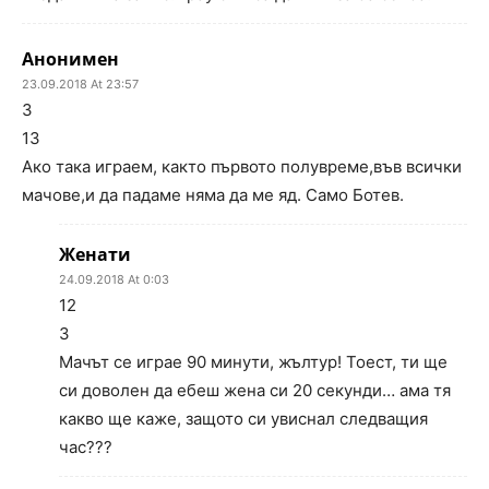
Анонимен
23.09.2018 At 23:57
3
13
Ако така играем, както първото полувреме,във всички
мачове,и да падаме няма да ме яд. Само Ботев.
Женати
24.09.2018 At 0:03
12
3
Мачът се играе 90 минути, жълтур! Тоест, ти ще
си доволен да ебеш жена си 20 секунди… ама тя
какво ще каже, защото си увиснал следващия
час???