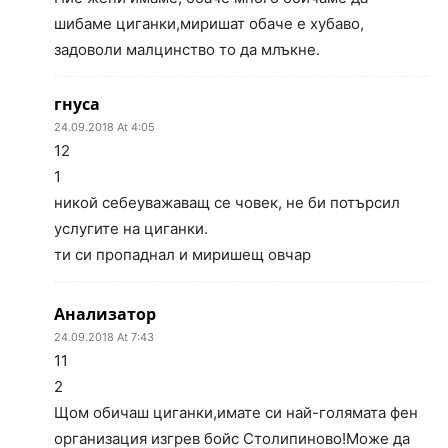
шибаме циганки,миришат обаче е хубаво,
задоволи малцинство то да млъкне.
гнуса
24.09.2018 At 4:05
12
1
никой себеуважаващ се човек, не би потърсил
услугите на циганки.
ти си пропаднал и миришещ овчар
Анализатор
24.09.2018 At 7:43
11
2
Щом обичаш циганки,имате си най-голямата фен
организация изгрев бойс Столипиново!Може да