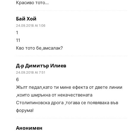
Красиво тото…
Бай Хой
24.09.2018 At 1:06
1
11
Кво тото бе,амсалак?
Д-р Димитър Илиев
24.09.2018 At 7:51
6
Жълт педал,като ти мине ефекта от двете линии
,които шмръкна от некачествената
Столипиновска дрога ,тогава се появяваха във
форума!
Анонимен