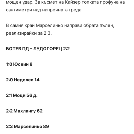
мощен удар. За късмет на Кайзер топката профуча на
сантиметри над напречната греда.
В самия край Марселиньо направи обрата пълен,
реализирайки за 2:3.
БОТЕВ ПД – ЛУДОГОРЕЦ 2:2
1:0 Юсеин 8
2:0 Неделев 14
2:1 Моци 56 д.
2:2 Махлангу 62
2:3 Марселиньо 89