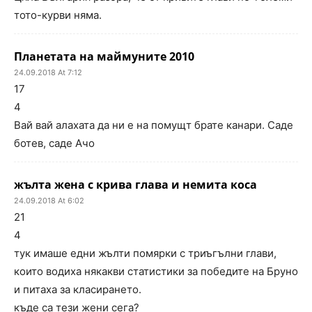
тото-курви няма.
Планетата на маймуните 2010
24.09.2018 At 7:12
17
4
Вай вай алахата да ни е на помущт брате канари. Саде
ботев, саде Ачо
жълта жена с крива глава и немита коса
24.09.2018 At 6:02
21
4
тук имаше едни жълти помярки с триъгълни глави,
които водиха някакви статистики за победите на Бруно
и питаха за класирането.
къде са тези жени сега?