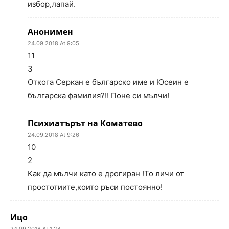
избор,лапай.
Анонимен
24.09.2018 At 9:05
11
3
Откога Серкан е българско име и Юсеин е
българска фамилия?!! Поне си мълчи!
Психиатърът на Коматево
24.09.2018 At 9:26
10
2
Как да мълчи като е дрогиран !То личи от
простотиите,които ръси постоянно!
Ицо