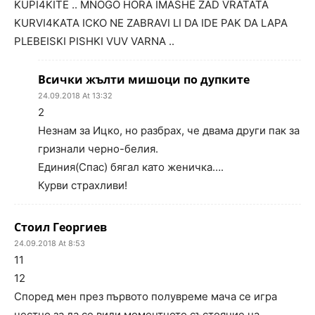
KUPI4KITE .. MNOGO HORA IMASHE ZAD VRATATA
KURVI4KATA ICKO NE ZABRAVI LI DA IDE PAK DA LAPA
PLEBEISKI PISHKI VUV VARNA ..
Всички жълти мишоци по дупките
24.09.2018 At 13:32
2
Незнам за Ицко, но разбрах, че двама други пак за
гризнали черно-белия.
Единия(Спас) бягал като женичка….
Курви страхливи!
Стоил Георгиев
24.09.2018 At 8:53
11
12
Според мен през първото полувреме мача се игра
честно за да се види моментното състояние на