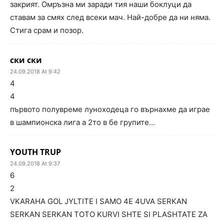
закрият. Омръзна ми заради тия наши боклуци да
ставам за смях след всеки мач. Най-добре да ни няма.
Стига срам и позор.
ски ски
24.09.2018 At 9:42
4
4
първото полувреме луноходеца го върнахме да играе
в шампионска лига а 2то в бе групите…
YOUTH TRUP
24.09.2018 At 9:37
6
2
VKARAHA GOL JYLTITE I SAMO 4E 4UVA SERKAN
SERKAN SERKAN TOTO KURVI SHTE SI PLASHTATE ZA