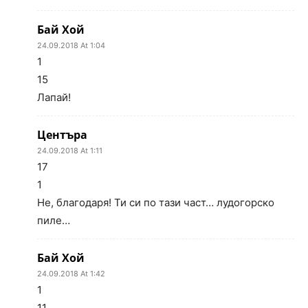
Бай Хой
24.09.2018 At 1:04
1
15
Лапай!
Центъра
24.09.2018 At 1:11
17
1
Не, благодаря! Ти си по тази част… лудогорско
пиле…
Бай Хой
24.09.2018 At 1:42
1
11