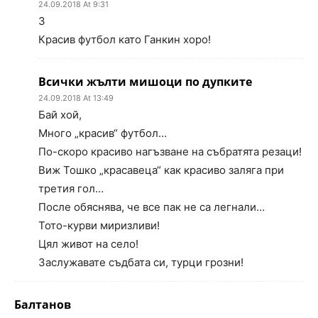
24.09.2018 At 9:31
3
Красив футбол като Ганкин хоро!
Всички жълти мишоци по дупките
24.09.2018 At 13:49
Бай хой,
Много „красив“ футбол…
По-скоро красиво нагъзване на събратята резаци!
Виж Тошко „красавеца“ как красиво заляга при
третия гол…
После обяснява, че все пак не са легнали…
Тото-курви миризливи!
Цял живот на село!
Заслужавате съдбата си, турци грозни!
Балтанов