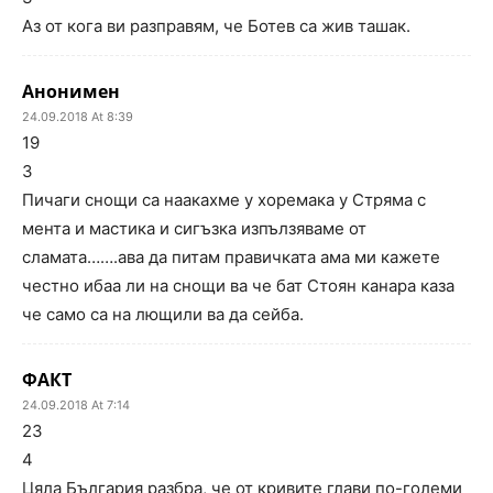
Аз от кога ви разправям, че Ботев са жив ташак.
Анонимен
24.09.2018 At 8:39
19
3
Пичаги снощи са наакахме у хоремака у Стряма с
мента и мастика и сигъзка изпълзяваме от
сламата…….ава да питам правичката ама ми кажете
честно ибаа ли на снощи ва че бат Стоян канара каза
че само са на лющили ва да сейба.
ФАКТ
24.09.2018 At 7:14
23
4
Цяла България разбра, че от кривите глави по-големи