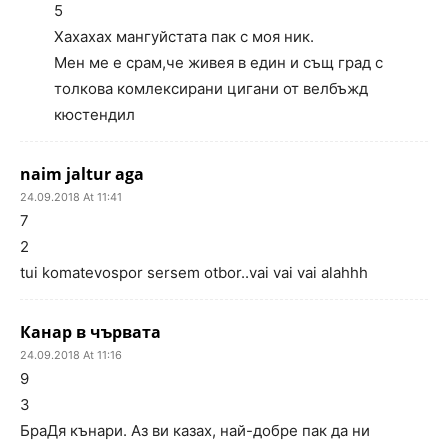
5
Хахахах мангуйстата пак с моя ник.
Мен ме е срам,че живея в един и същ град с
толкова комлексирани цигани от велбъжд
кюстендил
naim jaltur aga
24.09.2018 At 11:41
7
2
tui komatevospor sersem otbor..vai vai vai alahhh
Канар в чървата
24.09.2018 At 11:16
9
3
БраДя кънари. Аз ви казах, най-добре пак да ни