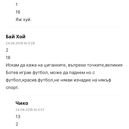
1
16
Яж хуй.
Бай Хой
24.09.2018 At 0:28
2
18
Искам да кажа на циганките, въпреки точките,великия
Ботев играе футбол, може да паднем но с
футбол,красив футбол,не някви изчадие на някъф
спорт.
Чико
24.09.2018 At 0:57
13
2