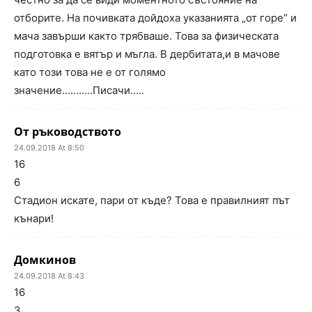
отборите. На почивката дойдоха указанията „от горе“ и
мача завърши както трябваше. Това за физическата
подготовка е вятър и мъгла. В дербитата,и в мачове
като този това не е от голямо
значение………..Писачи…..
От ръководството
24.09.2018 At 8:50
16
6
Стадион искате, пари от къде? Това е правилният път
кънари!
Домкинов
24.09.2018 At 8:43
16
3