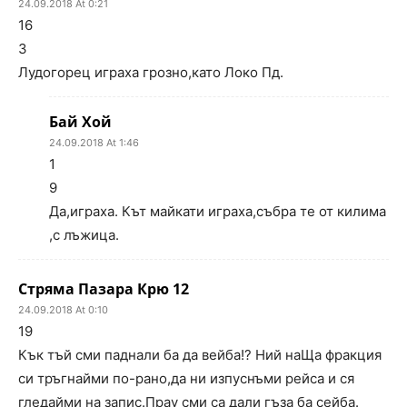
24.09.2018 At 0:21
16
3
Лудогорец играха грозно,като Локо Пд.
Бай Хой
24.09.2018 At 1:46
1
9
Да,играха. Кът майкати играха,събра те от килима
,с лъжица.
Стряма Пазара Крю 12
24.09.2018 At 0:10
19
Кък тъй сми паднали ба да вейба!? Ний наЩа фракция
си тръгнайми по-рано,да ни изпуснъми рейса и ся
гледайми на запис.Прау сми са дали гъза ба сейба.