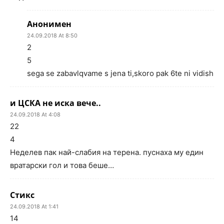
Анонимен
24.09.2018 At 8:50
2
5
sega se zabavlqvame s jena ti,skoro pak 6te ni vidish
и ЦСКА не иска вече..
24.09.2018 At 4:08
22
4
Неделев пак най-слабия на терена. пуснаха му един
вратарски гол и това беше…
Стикс
24.09.2018 At 1:41
14