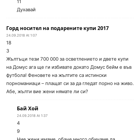
11
Духавай
Горд носител на подарените купи 2017
24.09.2018 At 1:07
18
3
Жълтъци тези 700 000 за осветлението и двете купи
на Домус ага ще ги избивате докато Домус бейм е във
футбола! Феновете на жълтите са истински
порноманиаци – плащат си за да гледат порно на живо.
Абе, жълти вие жени нямате ли си?
Бай Хой
24.09.2018 At 1:37
4
9
Ние жени имаме, обаче много обичаме да