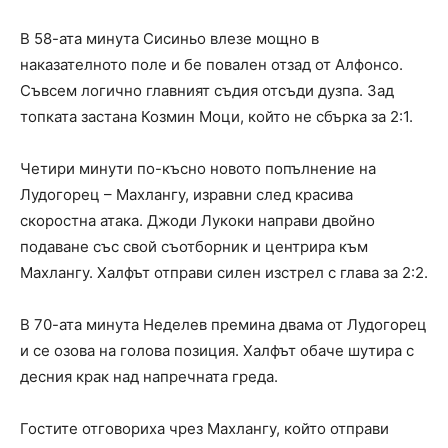
В 58-ата минута Сисиньо влезе мощно в
наказателното поле и бе повален отзад от Алфонсо.
Съвсем логично главният съдия отсъди дузпа. Зад
топката застана Козмин Моци, който не сбърка за 2:1.
Четири минути по-късно новото попълнение на
Лудогорец – Махлангу, изравни след красива
скоростна атака. Джоди Лукоки направи двойно
подаване със свой съотборник и центрира към
Махлангу. Халфът отправи силен изстрел с глава за 2:2.
В 70-ата минута Неделев премина двама от Лудогорец
и се озова на голова позиция. Халфът обаче шутира с
десния крак над напречната греда.
Гостите отговориха чрез Махлангу, който отправи