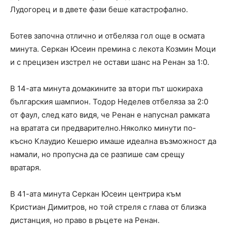
Лудогорец и в двете фази беше катастрофално.
Ботев започна отлично и отбеляза гол още в осмата
минута. Серкан Юсеин премина с лекота Козмин Моци
и с прецизен изстрел не остави шанс на Ренан за 1:0.
В 14-ата минута домакините за втори път шокираха
българския шампион. Тодор Неделев отбеляза за 2:0
от фаул, след като видя, че Ренан е напуснал рамката
на вратата си предварително.Няколко минути по-
късно Клаудио Кешерю имаше идеална възможност да
намали, но пропусна да се разпише сам срещу
вратаря.
В 41-ата минута Серкан Юсеин центрира към
Кристиан Димитров, но той стреля с глава от близка
дистанция, но право в ръцете на Ренан.