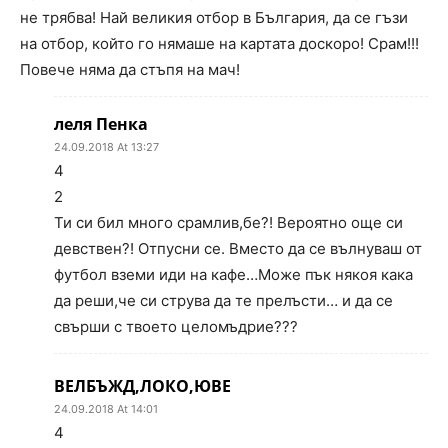
не трябва! Най великия отбор в България, да се гъзи
на отбор, който го нямаше на картата доскоро! Срам!!!
Повече няма да стъпя на мач!
леля Пенка
24.09.2018 At 13:27
4
2
Ти си бил много срамлив,бе?! Вероятно още си
девствен?! Отпусни се. Вместо да се вълнуваш от
футбол вземи иди на кафе…Може пък някоя кака
да реши,че си струва да те прелъсти… и да се
свърши с твоето целомъдрие???
ВЕЛБЪЖД,ЛОКО,ЮВЕ
24.09.2018 At 14:01
4