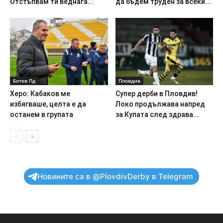
Отстъпвам ти веднага...
да бъдем труден за всеки...
Ботев Пд
Пловдив
Херо: Кабаков ме
Супер дерби в Пловдив!
избягваше, целта е да
Локо продължава напред
останем в групата
за Купата след здрава...
Новините са в @PlovdivDerby в Telegram