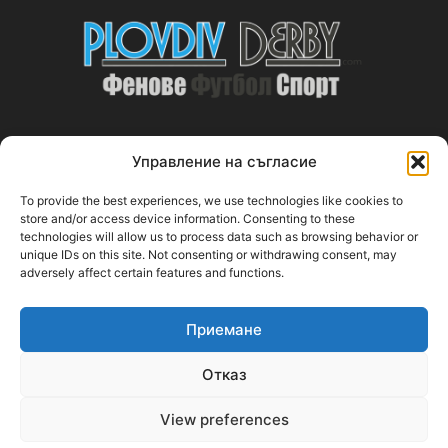
Управление на съгласие
ABOUT US
To provide the best experiences, we use technologies like cookies to
PlovdivDerby.com е първата пловдивска изцяло футболна
store and/or access device information. Consenting to these
technologies will allow us to process data such as browsing behavior or
медия!
unique IDs on this site. Not consenting or withdrawing consent, may
adversely affect certain features and functions.
Свържи се с нас:
plovdivderby.com@gmail.com
Приемане
FOLLOW US
Отказ
View preferences