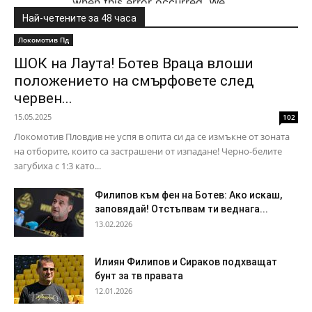
Най-четените за 48 часа
Локомотив Пд
ШОК на Лаута! Ботев Враца влоши
положението на смърфовете след
червен...
15.05.2025
102
Локомотив Пловдив не успя в опита си да се измъкне от зоната
на отборите, които са застрашени от изпадане! Черно-белите
загубиха с 1:3 като...
Филипов към фен на Ботев: Ако искаш,
заповядай! Отстъпвам ти веднага...
13.02.2026
Илиян Филипов и Сираков подхващат
бунт за тв правата
12.01.2026