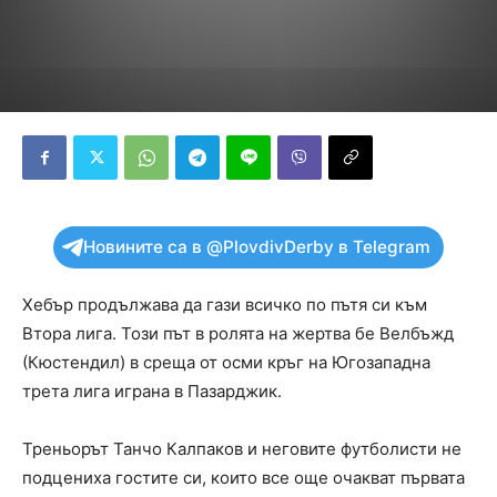
Новините са в @PlovdivDerby в Telegram
Хебър продължава да гази всичко по пътя си към
Втора лига. Този път в ролята на жертва бе Велбъжд
(Кюстендил) в среща от осми кръг на Югозападна
трета лига играна в Пазарджик.
Треньорът Танчо Калпаков и неговите футболисти не
подцениха гостите си, които все още очакват първата