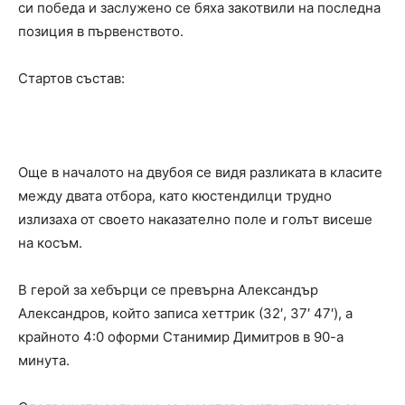
си победа и заслужено се бяха закотвили на последна
позиция в първенството.
Стартов състав:
Още в началото на двубоя се видя разликата в класите
между двата отбора, като кюстендилци трудно
излизаха от своето наказателно поле и голът висеше
на косъм.
В герой за хебърци се превърна Александър
Александров, който записа хеттрик (32′, 37′ 47′), а
крайното 4:0 оформи Станимир Димитров в 90-а
минута.