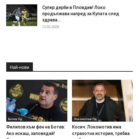
Супер дерби в Пловдив! Локо
продължава напред за Купата след
здрава...
12.02.2026
Най-нови
Ботев Пд
Локомотив Пд
Филипов към фен на Ботев:
Косич: Локомотив има
Ако искаш, заповядай!
страхотна история, трябва