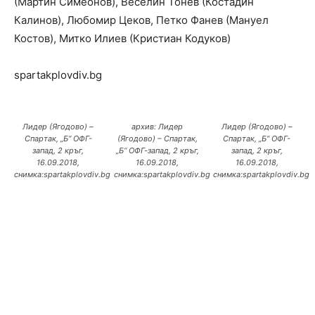
(Мартин Симеонов), Веселин Тонев (Костадин
Калинов), Любомир Цеков, Петко Фанев (Мануел
Костов), Митко Илиев (Кристиан Кодуков)
spartakplovdiv.bg
Лидер (Ягодово) –
архив: Лидер
Лидер (Ягодово) –
Спартак, „Б“ ОФГ-
(Ягодово) – Спартак,
Спартак, „Б“ ОФГ-
запад, 2 кръг,
„Б“ ОФГ-запад, 2 кръг,
запад, 2 кръг,
16.09.2018,
16.09.2018,
16.09.2018,
снимка:spartakplovdiv.bg
снимка:spartakplovdiv.bg
снимка:spartakplovdiv.bg