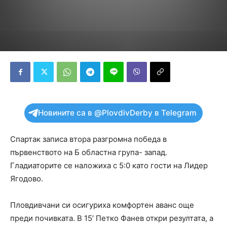
Новините са в @PlovdivDerby в Telegram
Спартак записа втора разгромна победа в
първенството на Б областна група- запад.
Гладиаторите се наложиха с 5:0 като гости на Лидер
Ягодово.
Пловдивчани си осигуриха комфортен аванс още
преди почивката. В 15′ Петко Фанев откри резултата, а