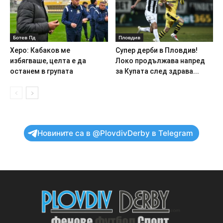
Ботев Пд
Пловдив
Херо: Кабаков ме
Супер дерби в Пловдив!
избягваше, целта е да
Локо продължава напред
останем в групата
за Купата след здрава...
Новините са в @PlovdivDerby в Telegram