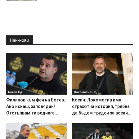
Най-нови
Ботев Пд
Локомотив Пд
Филипов към фен на Ботев:
Косич: Локомотив има
Ако искаш, заповядай!
страхотна история, трябва
Отстъпвам ти веднага...
да бъдем труден за всеки...