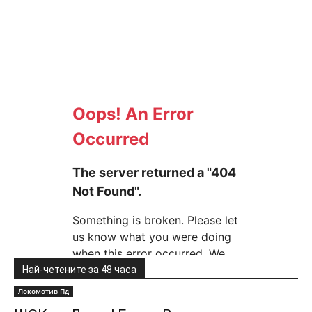
Най-четените за 48 часа
Локомотив Пд