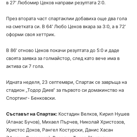
в 27′ Любомир Цеков направи резултата 2:0.
През втората част спартаклии добавиха още два гола
на сметката си. В 64′ Любо Цеков вкара за 3:0, а в 72′
оформи своя хеттрик.
В 86′ отново Цеков покачи резултата до 5:0 и даде
своята заявка за голмайстор, след като вече има в
актива си 7 гола.
Идната неделя, 23 септември, Спартак се завръща на
стадион „Тодор Диев“ за първото си домакинство на
Спортинг- Бенковски.
Съставът на Спартак:
Костадин Велков, Кирил Нушев
(Атанас Бучов), Михаел Пърчев, Николай Христозов,
Христос Доков, Рангел Костурски, Данис Хасан