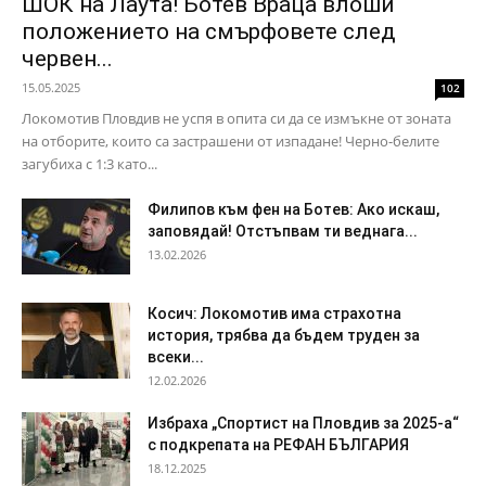
ШОК на Лаута! Ботев Враца влоши
положението на смърфовете след
червен...
15.05.2025
102
Локомотив Пловдив не успя в опита си да се измъкне от зоната
на отборите, които са застрашени от изпадане! Черно-белите
загубиха с 1:3 като...
Филипов към фен на Ботев: Ако искаш,
заповядай! Отстъпвам ти веднага...
13.02.2026
Косич: Локомотив има страхотна
история, трябва да бъдем труден за
всеки...
12.02.2026
Избраха „Спортист на Пловдив за 2025-а“
с подкрепата на РЕФАН БЪЛГАРИЯ
18.12.2025