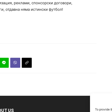
изация, реклами, спонсорски договори,
и, отдавна няма истински футбол!
To provide t
OUT US
F