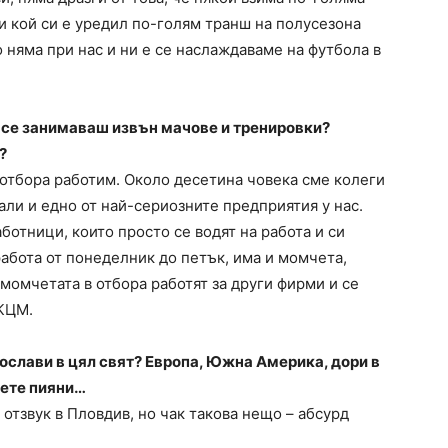
си кой си е уредил по-голям транш на полусезона
о няма при нас и ни е се наслаждаваме на футбола в
о се занимаваш извън мачове и тренировки?
?
 отбора работим. Около десетина човека сме колеги
али и едно от най-сериозните предприятия у нас.
ботници, които просто се водят на работа и си
работа от понеделник до петък, има и момчета,
 момчетата в отбора работят за други фирми и се
 КЦМ.
ослави в цял свят? Европа, Южна Америка, дори в
зете пияни…
 отзвук в Пловдив, но чак такова нещо – абсурд