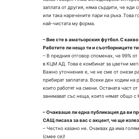
заплата от другия, няма сърдити, че еди 
или така наречените пари на ръка .Това г
най-чистата му форма.
– Вие сте в аматьорския футбол. С какв
Работите ли нещо ти и съотборниците ти
– В предния отговор споменах, че 99% от
в КЦМ АД. Това е комбинат за цветни мет
Важно уточнение е, че не сме от онези ра
прибират заплатата. Всеки ден ходим на 
които работят на смени. Останата част от
занимават със неща, които нямат общо с
– Очакваше ли една публикация да ви пр
САЩ писаха за вас с акцент, че ще изле
– Честно казано не. Очаквах да има голям
(смее се)!