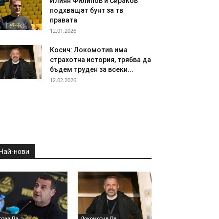
Илиян Филипов и Сираков
подхващат бунт за тв
правата
12.01.2026
Косич: Локомотив има
страхотна история, трябва да
бъдем труден за всеки...
12.02.2026
Най-нови
отев Пд
Локомотив Пд