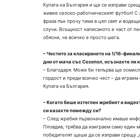
Купата на България и ще се изправи срещу
живее селско-работническият футбол! С Л
фраза пък прочу тима в цял свят и водещ
случи. Всъщност написаното е част от пе
обясни, че всичко е просто шега.
– Честито за класирането на 1/16-финал
дни от мача със Созопол, осъзнахте ли 
– Благодаря. Може би тепърва ще осмисл
гордост и преди всичко чест – да играем
Купата на България.
– Когато беше изтеглен жребият и видях
си казахте помежду си?
– След жребия първоначално имаше инфо
Пловдив, трябва да изиграем само един 
победителят щеше да се изправи срещу „с