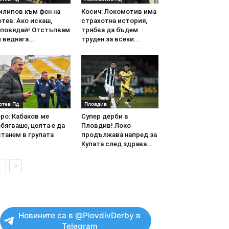
илипов към фен на
Косич: Локомотив има
тев: Ако искаш,
страхотна история,
аповядай! Отстъпвам
трябва да бъдем
 веднага...
труден за всеки...
отев Пд
Пловдив
ро: Кабаков ме
Супер дерби в
бягваше, целта е да
Пловдив! Локо
танем в групата
продължава напред за
Купата след здрава...
Новините са в @PlovdivDerby в
Telegram