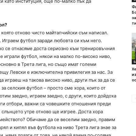
и като институция, още по-малко пък да
Ф
Бо
з
ти
ол?
, която отново чисто майтапчийски съм написал.
. Играем футбол заради любовта си към него.
 но се отнасяме доста сериозно към тренировъчния
ме играли футбол, някои на малко по-високо ниво,
Б
основно в Трета лига, но също имат големи
Хе
рещу Левски е изключителна привилегия за нас. За
из
а играеш на такова високо ниво, други пък за да се
ос
о за селския футбол – просто сме хора, които от
отим заедно, играем заедно, с други, които дойдоха
руги отбори, важни са човешките отношения преди
 слънцето утре отново ще изгрее. Доста хора
емейството? Обичаме да се веселим заедно, правим
врял и кипял във футбола на ниво Трета лига знае за
, няма дразги от това, че някой взима по-голяма