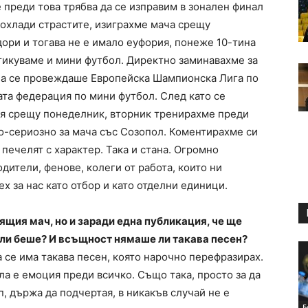
 преди това трябва да се изправим в зонален финал
 охлади страстите, изиграхме мача срещу
дори и тогава не е имало еуфория, понеже 10-тина
ктикуваме и мини футбол. Директно заминавахме за
ина се провеждаше Европейска Шампионска Лига по
ата федерация по мини футбол. След като се
ля срещу понеделник, вторник тренирахме преди
по-сериозно за мача със Созопол. Коментирахме си
е печелят с характер. Така и стана. Огромно
дители, фенове, колеги от работа, които ни
х за нас като отбор и като отделни единици.
оящия мач, но и заради една публикация, че ще
 ли беше? И всъщност нямаше ли такава песен?
а се има такава песен, която нарочно перефразирах.
ла е емоция преди всичко. Също така, просто за да
п, държа да подчертая, в никакъв случай не е
Б