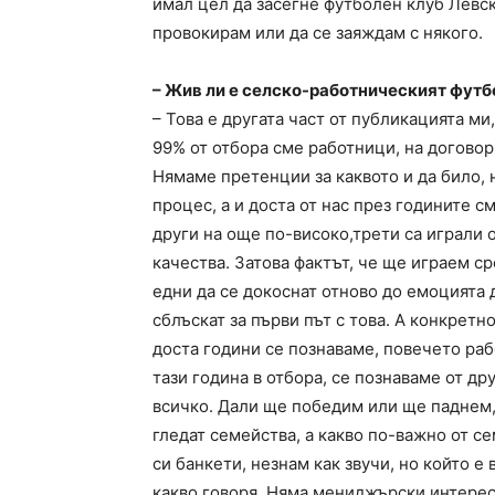
имал цел да засегне футболен клуб Левск
провокирам или да се заяждам с някого.
– Жив ли е селско-работническият футб
– Това е другата част от публикацията ми
99% от отбора сме работници, на договор
Нямаме претенции за каквото и да било,
процес, а и доста от нас през годините с
други на още по-високо,трети са играли 
качества. Затова фактът, че ще играем с
едни да се докоснат отново до емоцията д
сблъскат за първи път с това. А конкретн
доста години се познаваме, повечето раб
тази година в отбора, се познаваме от д
всичко. Дали ще победим или ще паднем,
гледат семейства, а какво по-важно от с
си банкети, незнам как звучи, но който е 
какво говоря. Няма мениджърски интереси