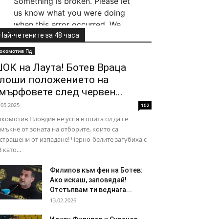
Най-четените за 48 часа
окомотив Пд
ОК на Лаута! Ботев Враца
лоши положението на
мърфовете след червен...
.05.2025
102
комотив Пловдив не успя в опита си да се
мъкне от зоната на отборите, които са
страшени от изпадане! Черно-белите загубиха с
3 като...
Филипов към фен на Ботев:
Ако искаш, заповядай!
Отстъпвам ти веднага...
13.02.2026