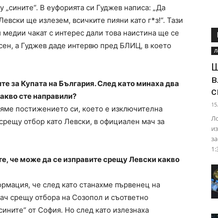
 „сините“. В еуфорията си Гуджев написа: „Да
евски ще излезем, всичките пияни като г*з!“. Тази
и медии чакат с интерес дали това наистина ще се
сен, а Гуджев даде интервю пред БЛИЦ, в което
Л
Ш
в
ите за Купата на България. След като минаха два
с
какво сте направили?
15
яме постижението си, което е изключителна
Ло
 срещу отбор като Левски, в официален мач за
из
за
1:
те, че може да се изправите срещу Левски какво
рмация, че след като станахме първенец на
мач срещу отбора на Созопол и съответно
ините“ от София. Но след като излезнаха