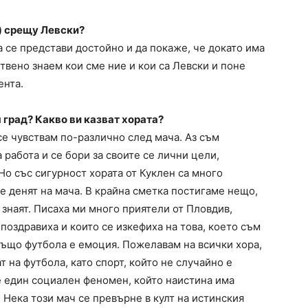
н) срещу Левски?
а се представи достойно и да покаже, че докато има
ствено знаем кои сме ние и кои са Левски и поне
ента.
 град? Какво ви казват хората?
 се чувствам по-различно след мача. Аз съм
 работа и се бори за своите се лични цели,
Но със сигурност хората от Куклен са много
е денят на мача. В крайна сметка постигаме нещо,
о знаят. Писаха ми много приятели от Пловдив,
поздравиха и които се изкефиха на това, което съм
също футбола е емоция. Пожелавам на всички хора,
т на футбола, като спорт, който не случайно е
е един социален феномен, който наистина има
 Нека този мач се превърне в култ на истинския