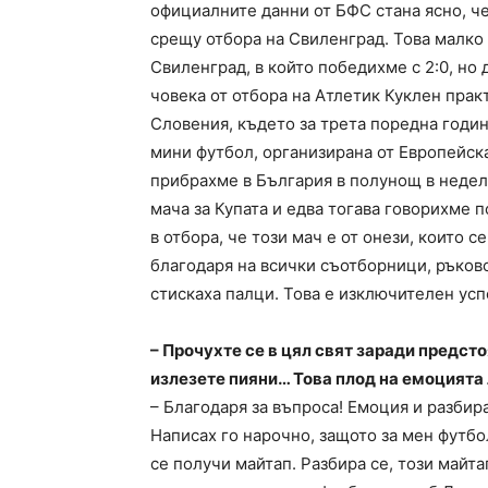
официалните данни от БФС стана ясно, че
срещу отбора на Свиленград. Това малко
Свиленград, в който победихме с 2:0, но 
човека от отбора на Атлетик Куклен пра
Словения, където за трета поредна год
мини футбол, организирана от Европейск
прибрахме в България в полунощ в неде
мача за Купата и едва тогава говорихме 
в отбора, че този мач е от онези, които с
благодаря на всички съотборници, ръково
стискаха палци. Това е изключителен успе
– Прочухте се в цял свят заради предст
излезете пияни… Това плод на емоцията
– Благодаря за въпроса! Емоция и разбир
Написах го нарочно, защото за мен футбо
се получи майтап. Разбира се, този майта