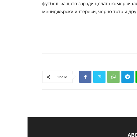
футбол, защото заради цялата комерсиал
мениджърски интереси, черно тото и друг
Share
AB