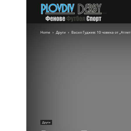
PlovdivDer
Home
Други
Васил Гуджев: 10 човека от „Атлет
Други