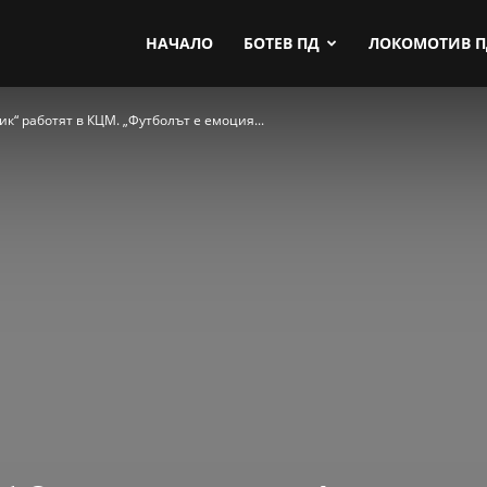
by.com
НАЧАЛО
БОТЕВ ПД
ЛОКОМОТИВ 
ик“ работят в КЦМ. „Футболът е емоция...