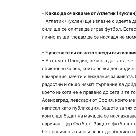
– Какво да очакваме от Атлетик (Кукле
– Атлетик (Куклен) ще излезне с идеята д
сили ще се опитва да играе футбол. Есте
лично аз ще гледам да се насладя на мом
– Чувствате ли се като звезди във вашия
– Аз съм от Пловдив, не мога да кажа, че
обикновен човек, който всеки ден ходи на
намерения, мечти и виждания за живота. 
радостни и също нямат търпение да дойд
което никога не е правено до сега и те г
Асеновград, левскари от София, които ме 
написал като публикация. Защото за тях 
които ще бъдат на мача, да се наслаждава
наричан „Цар Футбол“. Защото футболът 
безграничната сила и власт да обединява.