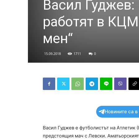
Васил Гуджев: 
работят в КЦМ
мен“
15.09.2018
1711
0
Новините са в
Васил Гуджев е футболистът на Атлетик (
предстоящия мач с Левски. Аматьорският 