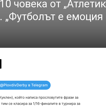
10 човека от „Атлетик
. „Футболът е емоция 
 @PlovdivDerby в Telegram
Куклен), който написа прословутите фрази за
тим се класира за 1/16-финалите в турнира за