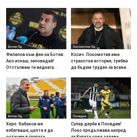
Ботев Пд
Локомотив Пд
Филипов към фен на Ботев:
Косич: Локомотив има
Ако искаш, заповядай!
страхотна история, трябва
Отстъпвам ти веднага...
да бъдем труден за всеки...
Ботев Пд
Пловдив
Херо: Кабаков ме
Супер дерби в Пловдив!
избягваше, целта е да
Локо продължава напред
останем в групата
за Купата след здрава...