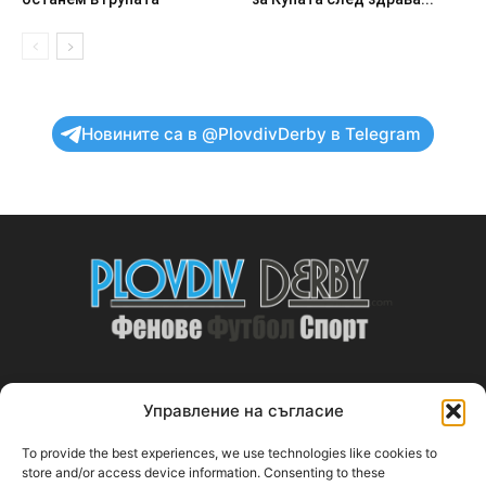
Новините са в @PlovdivDerby в Telegram
Управление на съгласие
ABOUT US
To provide the best experiences, we use technologies like cookies to
PlovdivDerby.com е първата пловдивска изцяло футболна
store and/or access device information. Consenting to these