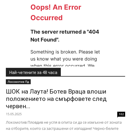
Най-четените за 48 часа
Локомотив Пд
ШОК на Лаута! Ботев Враца влоши
положението на смърфовете след
червен...
15.05.2025
102
Локомотив Пловдив не успя в опита си да се измъкне от зоната
на отборите, които са застрашени от изпадане! Черно-белите