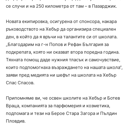
се случи и на 250 километра от там – в Пазарджик.
Новата екипировка, осигурена от спонсора, накара
ръководството на Хебър да организира специален
ден, в който да я връчи на талантите си от школата.
„Благодарим на г-н Попов и Рефан България за
подкрепата, която ни оказват втора поредна година.
Тяхната помощ даде нужния тласък и самочувствие,
които подпомогнаха възраждането на нашата школа“,
заяви пред медията ни шефът на школата на Хебър
Спас Спасов.
Припомняме ви, че освен школите на Хебър и Ботев
Враца, компанията за парфюмерия и козметика,
подпомага и тези на Берое Стара Загора и Пълдин
Пловдив.