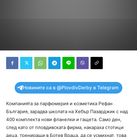
Новините са в @PlovdivDerby в Telegram
Компанията за парфюмерия и козметика Рефан
България, зарадва школата на Хебър Пазарджик с над
400 комплекта нови фланелки и гащета. Само ден,
след като от пловдивската фирма, накараха стотици
деца, трениращи в Ботев Враца, да се усмихнат, това