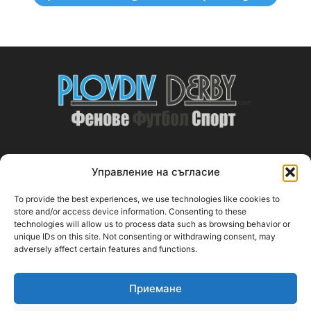
Управление на съгласие
ABOUT US
To provide the best experiences, we use technologies like cookies to
PlovdivDerby.com е първата пловдивска изцяло футболна
store and/or access device information. Consenting to these
technologies will allow us to process data such as browsing behavior or
медия!
unique IDs on this site. Not consenting or withdrawing consent, may
adversely affect certain features and functions.
Свържи се с нас:
plovdivderby.com@gmail.com
Приемане
FOLLOW US