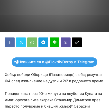
Новините са в @PlovdivDerby в Telegram
Хебър победи Оборище (Панагюрище) с общ резултат
6:4 след изпълнение на дузпи и 2:2 в редовното време.
Попаденията през 90-е минути на двубоя за Купата на
Аматьорската лига вкараха Станимир Димитров през
първото полувреме и бившия „смърф“ Серафим