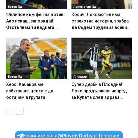
Ботев Пд
Локомотив Пд
Филипов към фен на Ботев:
Косич: Локомотив има
Ако искаш, заповядай!
страхотна история, трябва
Отстъпвам ти веднага...
да бъдем труден за всеки...
Ботев Пд
Пловдив
Херо: Кабаков ме
Супер дерби в Пловдив!
избягваше, целта е да
Локо продължава напред
останем в групата
за Купата след здрава...
Новините са в @PlovdivDerby в Telegram