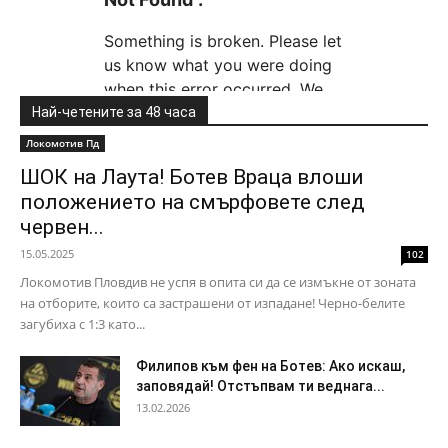
Най-четените за 48 часа
Локомотив Пд
ШОК на Лаута! Ботев Враца влоши
положението на смърфовете след
червен...
15.05.2025
102
Локомотив Пловдив не успя в опита си да се измъкне от зоната
на отборите, които са застрашени от изпадане! Черно-белите
загубиха с 1:3 като...
Филипов към фен на Ботев: Ако искаш,
заповядай! Отстъпвам ти веднага...
13.02.2026