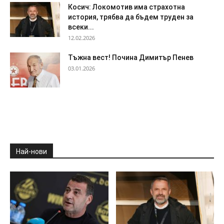
Косич: Локомотив има страхотна
история, трябва да бъдем труден за
всеки...
12.02.2026
Тъжна вест! Почина Димитър Пенев
03.01.2026
Най-нови