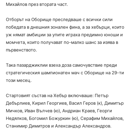
Михайлов през втората част.
Отборът на Оборище преследваше с всички сили
победата в днешния зонален фина, а за хебърци, които
уж нямат амбиции за упите играха предимно юноши и
момчета, които получават по-малко шанс за изява в
първенството.
Така пазарджиклии взеха доза самочувствие преди
стратегическия шампионатен мач с Оборище на 29-ти
този месец.
Стартовият състав на Хебър включваше: Петър
Дебърлиев, Кирил Георгиев, Васил Геров (к), Димитър
Мичков, Иван Вълчев (ю), Андриан Краев, Георги
Недялков, Богомил Божуркин (ю), Серафим Михайлов,
Станимир Димитров и Александър Александров.