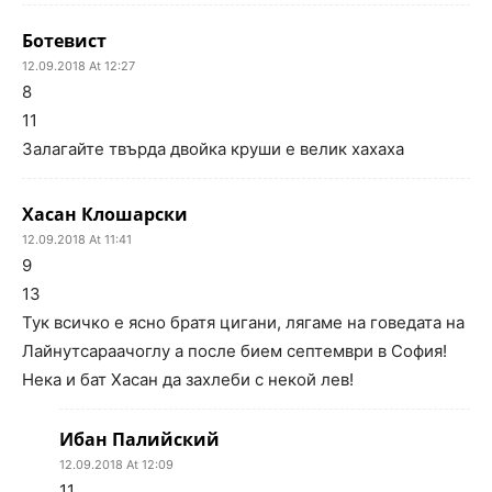
Ботевист
12.09.2018 At 12:27
8
11
Залагайте твърда двойка круши е велик хахаха
Хасан Клошарски
12.09.2018 At 11:41
9
13
Тук всичко е ясно братя цигани, лягаме на говедата на
Лайнутсараачоглу а после бием септември в София!
Нека и бат Хасан да захлеби с некой лев!
Ибан Палийский
12.09.2018 At 12:09
11