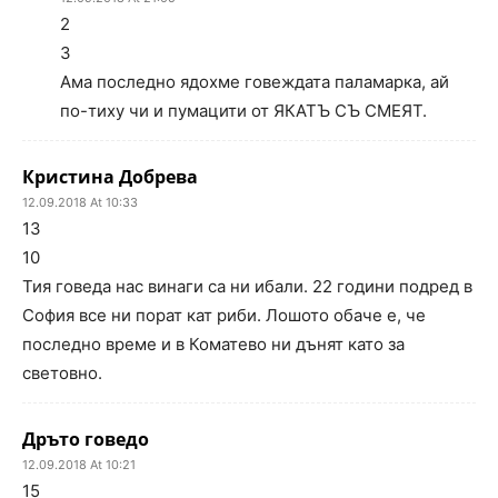
2
3
Ама последно ядохме говеждата паламарка, ай
по-тиху чи и пумацити от ЯКАТЪ СЪ СМЕЯТ.
Кристина Добрева
12.09.2018 At 10:33
13
10
Тия говеда нас винаги са ни ибали. 22 години подред в
София все ни порат кат риби. Лошото обаче е, че
последно време и в Коматево ни дънят като за
световно.
Дръто говедо
12.09.2018 At 10:21
15