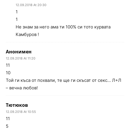
12.09.2018 At 20:30
1
1
Не знам за него ама ти 100% си тото курвата
Камбуров !
Анонимен
12.09.2018 At 11:20
11
10
Той ги къса от похвали, те ще ги скъсат от секс… Л+Л
– вечна любов!
Тютюков
12.09.2018 At 10:55
11
5