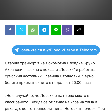
Новините са в @PlovdivDerby в Telegram
Старши треньорът на Локомотив Пловдив Бруно
Акрапович засипа с похвали „Левски“ и работата
сръбския наставник Славиша Стоянович. Черно-
белите приемат сините в неделя от 20:00 часа.
„Не е случайно, че Левски е на първо място в
класирането. Вижда се от стила на игра на тима и
ръката, с която треньорът пипа. Неговият почерк. При