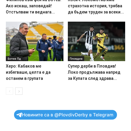
Ако искаш, заповядай!
страхотна история, трябва
Отстъпвам ти веднага...
да бъдем труден за всеки...
Ботев Пд
Пловдив
Херо: Кабаков ме
Супер дерби в Пловдив!
избягваше, целта е да
Локо продължава напред
останем в групата
за Купата след здрава...
Новините са в @PlovdivDerby в Telegram