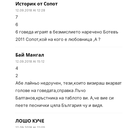
Историк от Сопот
12.09.2018 At 12:28
7
6
6 говеда играят в безмислието наречено Ботевъ
2011 Сопот,кой на кого е любовница ,А ?
Бай Мангал
12.09.2018 At 15:12
4
2
Абе лайньо недоучен, тези,които визираш вкарват
голове на говедата,справка Лъчо
Балтанов,кръстника на таблото ви. А,че вие си
пеете песнички цяла България чу и видя.
ЛОШО КУЧЕ
12.09.2018 At 21:05