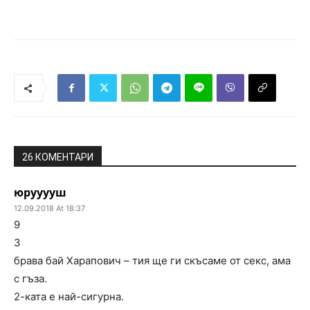
26 КОМЕНТАРИ
юрууууш
12.09.2018 At 18:37
9
3
брава бай Харапович – тия ще ги скъсаме от секс, ама
с гъза.
2-ката е най-сигурна.