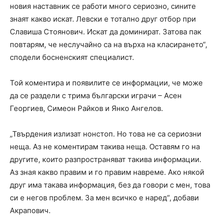
новия наставник се работи много сериозно, сините
знаят какво искат. Левски е тотално друг отбор при
Славиша Стоянович. Искат да доминират. Затова пак
повтарям, че неслучайно са на върха на класирането“,
сподели босненският специалист.
Той коментира и появилите се информации, че може
да се раздели с трима български играчи – Асен
Георгиев, Симеон Райков и Янко Ангелов.
„Твърдения излизат нонстоп. Но това не са сериозни
неща. Аз не коментирам такива неща. Оставям го на
другите, които разпространяват такива информации.
Аз зная какво правим и го правим навреме. Ако някой
друг има такава информация, без да говори с мен, това
си е негов проблем. За мен всичко е наред“, добави
Акрапович.