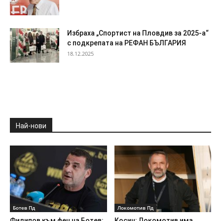
Избраха „Спортист на Пловдив за 2025-а“
с подкрепата на РЕФАН БЪЛГАРИЯ
18.12.2025
Най-нови
Ботев Пд
Локомотив Пд
Филипов към фен на Ботев:
Косич: Локомотив има