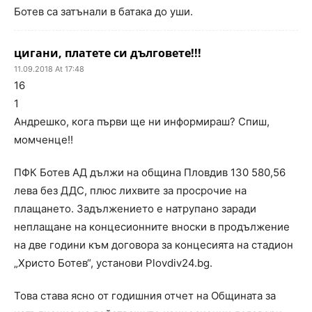
Ботев са затънали в батака до уши.
цигани, платете си дълговете!!!
11.09.2018 At 17:48
16
1
Андрешко, кога първи ще ни информираш? Спиш,
момченце!!
ПФК Ботев АД дължи на община Пловдив 130 580,56
лева без ДДС, плюс лихвите за просрочие на
плащането. Задължението е натрупано заради
неплащане на концесионните вноски в продължение
на две години към договора за концесията на стадион
„Христо Ботев“, установи Plovdiv24.bg.
Това става ясно от годишния отчет на Общината за