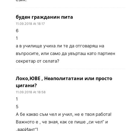
буден гражданин пита
11.09.2018 At 18:17
6
1
а в училище учиха ли те да отговаряш на
въпросите, или само да увърташ като партиен
секретар от селата?
Локо,ЮВЕ , Неаполитатани или просто
цигани?
11.09.2018 At 18:58
1
5
А бе какво съм чел и учил, не е твоя работа!
Важното е , че зная, как се пише „си чел“ и
„варИант“!