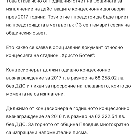
Това става ясно от годишния отчет на Общината за
изпълнение на действащите концесионни договори
през 2017 година. Този отчет предстои да бъде приет
на предстоящата в четвъртък (13 септември) сесия на
общинския съвет.
Ето какво се казва в официалния документ относно
концесията на стадион „Христо Ботев“:
Концесионерът дължи годишно концесионно
възнаграждение за 2017 г. в размер на 68 258.02 лв.
без ДДС и лихви за просрочие на плащането, които до
момента не са изплатени.
Дължимо от концесионера е годишното концесионно
възнаграждение за 2016 г. в размер на 62 322.54 лв.
без ДДС. За горното от община Пловдив многократно
са изпращани напомнителни писма.