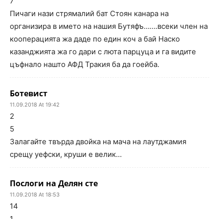
7
Пичаги нази стрямалий бат Стоян канара на
организира в името на нашия Бутяфъ…….всеки член на
кооперацията жа даде по един коч а бай Наско
казанджията жа го дари с люта парцуца и га видите
цъфнало нашто АФД Тракия ба да гоейба.
Ботевист
11.09.2018 At 19:42
2
5
Залагайте твърда двойка на мача на лаутджамия
срещу уефски, круши е велик…
Послоги на Делян сте
11.09.2018 At 18:53
14
1