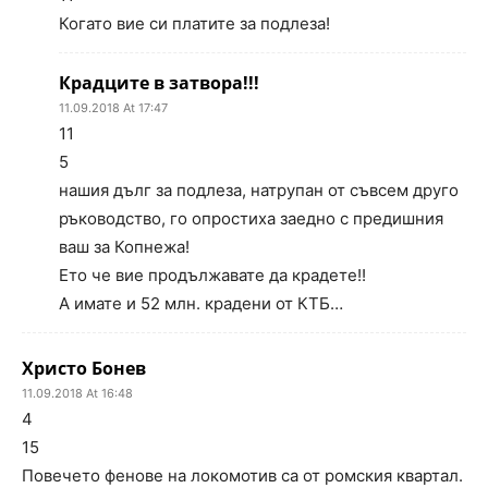
Когато вие си платите за подлеза!
Крадците в затвора!!!
11.09.2018 At 17:47
11
5
нашия дълг за подлеза, натрупан от съвсем друго
ръководство, го опростиха заедно с предишния
ваш за Копнежа!
Ето че вие продължавате да крадете!!
А имате и 52 млн. крадени от КТБ…
Христо Бонев
11.09.2018 At 16:48
4
15
Повечето фенове на локомотив са от ромския квартал.