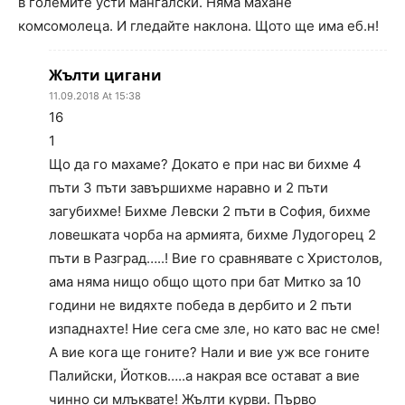
в големите усти мангалски. Няма махане
комсомолеца. И гледайте наклона. Щото ще има еб.н!
Жълти цигани
11.09.2018 At 15:38
16
1
Що да го махаме? Докато е при нас ви бихме 4
пъти 3 пъти завършихме наравно и 2 пъти
загубихме! Бихме Левски 2 пъти в София, бихме
ловешката чорба на армията, бихме Лудогорец 2
пъти в Разград…..! Вие го сравнявате с Христолов,
ама няма нищо общо щото при бат Митко за 10
години не видяхте победа в дербито и 2 пъти
изпаднахте! Ние сега сме зле, но като вас не сме!
А вие кога ще гоните? Нали и вие уж все гоните
Палийски, Йотков…..а накрая все остават а вие
чинно си млъквате! Жълти курви. Първо