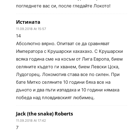
погледнете вас си, после гледайте Локото!
Истината
11.09.2018 At 15:57
14
Абсолютно вярно. Опитват се да сравняват
Императора с Крушарски хахахахо. С Крушарски
всяка година сме на косъм от Лига Европа, бием
селяните където ги хванем, бием Левски Цска,
Лудогорец. Локомотив става все по силен. При
бате Митко селяните 10 години бяха все на
дъното и два пъти изпадаха и 10 години нямаха
победа над пловдивският любимец.
Jack (the snake) Roberts
11.09.2018 At 17:42
7