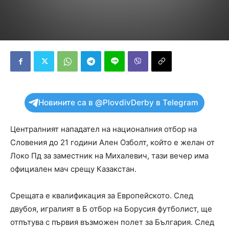
Новините са в @PlovdivDerby в Telegram
Централният нападател на националния отбор на
Словения до 21 години Ален Озболт, който е желан от
Локо Пд за заместник на Михалевич, тази вечер има
официален мач срещу Казакстан.
Срещата е квалификация за Европейското. След
двубоя, игралият в Б отбор на Борусия футболист, ще
отпътува с първия възможен полет за България. След