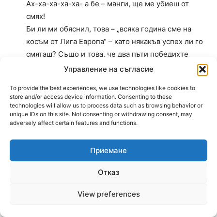
Ах-ха-ха-ха-ха- а бе – манги, ще ме убиеш от
смях!
Би ли ми обяснил, това – „всяка година сме на
косъм от Лига Европа“ – като някакъв успех ли го
смяташ? Също и това, че два пъти победихте
„Ботев“ с невероятен късмет и ръгане и ритане
Управление на съгласие
все едно черно-белите рендета не играят футбол,
To provide the best experiences, we use technologies like cookies to
а са на ММА турнир, сигурно също го смяташ за
store and/or access device information. Consenting to these
невероятен успех?
technologies will allow us to process data such as browsing behavior or
unique IDs on this site. Not consenting or withdrawing consent, may
Това само доказва, че сте едно посредствено
adversely affect certain features and functions.
тимче, което е обречено да бъде вечно в сянката
на „Ботев“ а феновете са комлексирани жители на
Приемане
ромските квартали!
Отказ
3-0
View preferences
11.09.2018 At 16:32
10