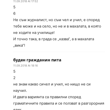
11.09.2018 At 17:52
5
6
Не съм журналист, но съм чел и учил, е според
тебе може и на село, но не и в махалата, в която
не ходите на училище!
И точно така, в града се „казва“, а в махалата
„вика“!
буден гражданин пита
11.09.2018 At 18:16
5
2
не знам какво сичел и учил, но нищо не си
научил.
И двата вариянта са правилни според
граматичните правила и се ползват в разгорорния
език.