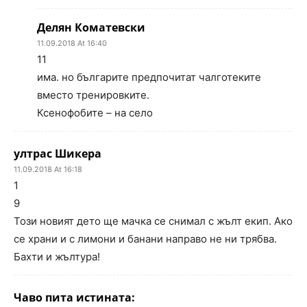
Делян Коматевски
11.09.2018 At 16:40
11
има. но българите предпочитат чалготеките
вместо тренировките.
Ксенофобите – на село
ултрас Шикера
11.09.2018 At 16:18
1
9
Този новият дето ще мачка се снимал с жълт екип. Ако
се храни и с лимони и банани направо не ни трябва.
Бахти и жълтура!
Чаво пита истината: