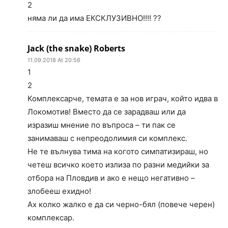
2
няма ли да има ЕКСКЛУЗИВНО!!!! ??
Jack (the snake) Roberts
11.09.2018 At 20:56
1
2
Комплексарче, темата е за нов играч, който идва в
Локомотив! Вместо да се зарадваш или да
изразиш мнение по въпроса – ти пак се
занимаваш с непреодолимия си комплекс.
Не те вълнува тима на когото симпатизираш, но
четеш всичко което излиза по разни медийки за
отбора на Пловдив и ако е нещо негативно –
злобееш ехидно!
Ах колко жалко е да си черно-бял (повече черен)
комплексар.