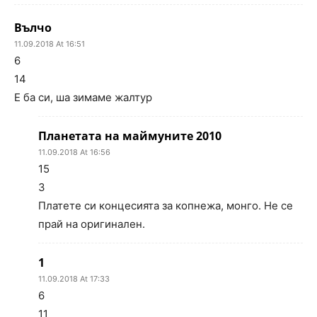
Вълчо
11.09.2018 At 16:51
6
14
Е ба си, ша зимаме жалтур
Планетата на маймуните 2010
11.09.2018 At 16:56
15
3
Платете си концесията за копнежа, монго. Не се
прай на оригинален.
1
11.09.2018 At 17:33
6
11