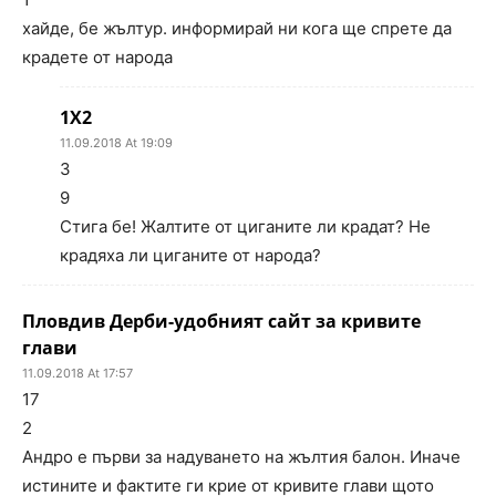
хайде, бе жълтур. информирай ни кога ще спрете да
крадете от народа
1Х2
11.09.2018 At 19:09
3
9
Стига бе! Жалтите от циганите ли крадат? Не
крадяха ли циганите от народа?
Пловдив Дерби-удобният сайт за кривите
глави
11.09.2018 At 17:57
17
2
Андро е първи за надуването на жълтия балон. Иначе
истините и фактите ги крие от кривите глави щото