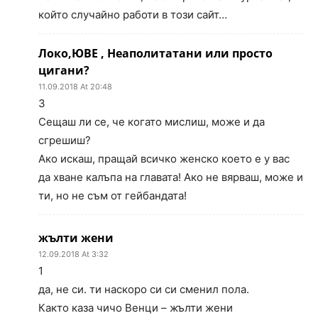
който случайно работи в този сайт…
Локо,ЮВЕ , Неаполитатани или просто
цигани?
11.09.2018 At 20:48
3
Сещаш ли се, че когато мислиш, може и да
сгрешиш?
Ако искаш, пращай всичко женско което е у вас
да хване калъпа на главата! Ако не вярваш, може и
ти, но не съм от гейбандата!
жълти жени
12.09.2018 At 3:32
1
да, не си. ти наскоро си си сменил пола.
Както каза чичо Венци – жълти жени