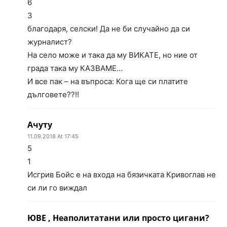
6
3
благодаря, селски! Да не би случайно да си
журналист?
На село може и така да му ВИКАТЕ, но ние от
града така му КАЗВАМЕ…
И все пак – на въпроса: Кога ще си платите
дълговете??!!
Ачуту
11.09.2018 At 17:45
5
1
Исгрив Бойс е на входа на бязичката Кривоглав не
си ли го виждал
ЮВЕ , Неаполитатани или просто цигани?