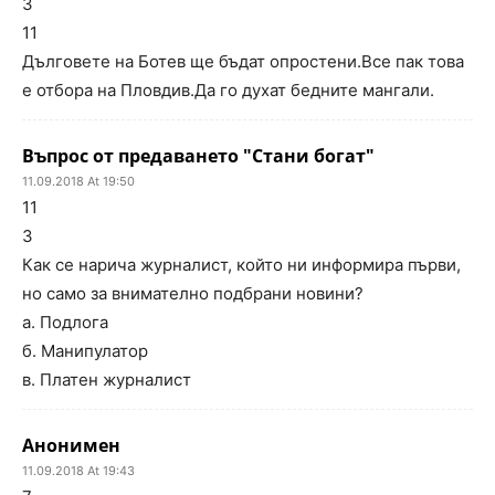
3
11
Дълговете на Ботев ще бъдат опростени.Все пак това
е отбора на Пловдив.Да го духат бедните мангали.
Въпрос от предаването "Стани богат"
11.09.2018 At 19:50
11
3
Как се нарича журналист, който ни информира първи,
но само за внимателно подбрани новини?
а. Подлога
б. Манипулатор
в. Платен журналист
Анонимен
11.09.2018 At 19:43