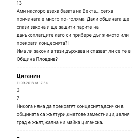
13
Ами наскоро взеха базата на Векта… сегха
причината е много по-голяма. Дали обшината ще
спази закона и ще защити парите на
данъкоплатците като си прибере дължимото или
прекрати концесията?!
Има ли закони в тази държава и спазват ли се те в
Община Пловдив?
Циганин
11.09.2018 At 17:54
3
7
Никога няма да прекратят концесията,всички в
общината са жълтури,кметове заместници,целия
град е жълт,жална ни майка циганска.