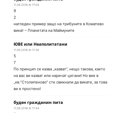
11.09.2018 At 17:04
9
2
нагледен пример защо на трибуните в Коматево
викат – Планетата на Маймуните
ЮВЕ или Неаполитатани
11.09.2018 At 17:39
5
7
По принцип се казва „казват“, нещо такова, както
на вас ви казват или наричат цигани! Но вие в
„кв.“Столипеново“ сте свикнали да викате, за това
ви е простено!
буден гражданин пита
11.09.2018 At 17:44