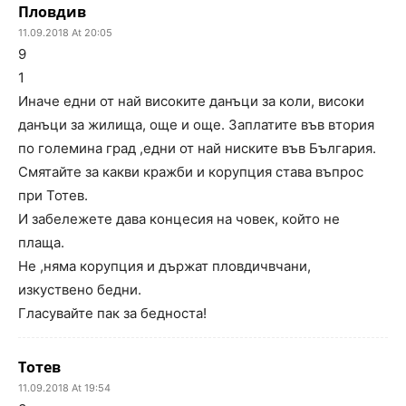
Пловдив
11.09.2018 At 20:05
9
1
Иначе едни от най високите данъци за коли, високи
данъци за жилища, още и още. Заплатите във втория
по големина град ,едни от най ниските във България.
Смятайте за какви кражби и корупция става въпрос
при Тотев.
И забележете дава концесия на човек, който не
плаща.
Не ,няма корупция и държат пловдичвчани,
изкуствено бедни.
Гласувайте пак за бедноста!
Тотев
11.09.2018 At 19:54