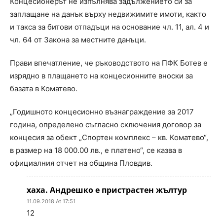
Концесионерът не изпълнява задължението си за
заплащане на данък върху недвижимите имоти, както
и такса за битови отпадъци на основание чл. 11, ал. 4 и
чл. 64 от Закона за местните данъци.
Прави впечатление, че ръководството на ПФК Ботев е
изрядно в плащането на концесионните вноски за
базата в Коматево.
„Годишното концесионно възнаграждение за 2017
година, определено съгласно сключения договор за
концесия за обект „Спортен комплекс – кв. Коматево“,
в размер на 18 000.00 лв., е платено“, се казва в
официалния отчет на община Пловдив.
хаха. Андрешко е пристрастен жълтур
11.09.2018 At 17:51
12