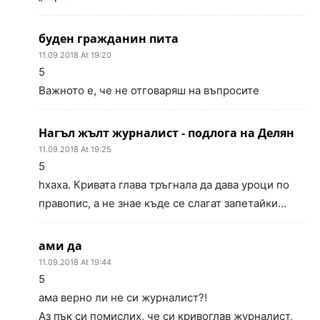
буден гражданин пита
11.09.2018 At 19:20
5
Важното е, че не отговаряш на въпросите
Нагъл жълт журналист - подлога на Делян
11.09.2018 At 19:25
5
hхаха. Кривата глава тръгнала да дава уроци по
правопис, а не знае къде се слагат запетайки…
ами да
11.09.2018 At 19:44
5
ама верно ли не си журналист?!
Аз пък си помислих, че си кривоглав журналист,