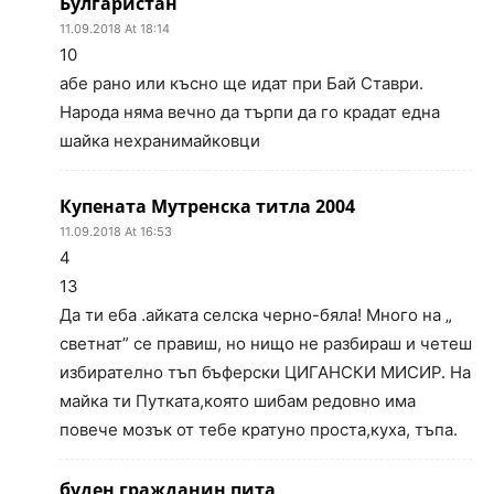
Булгаристан
11.09.2018 At 18:14
10
абе рано или късно ще идат при Бай Ставри.
Народа няма вечно да търпи да го крадат една
шайка нехранимайковци
Купената Мутренска титла 2004
11.09.2018 At 16:53
4
13
Да ти еба .айката селска черно-бяла! Много на „
светнат” се правиш, но нищо не разбираш и четеш
избирателно тъп бъферски ЦИГАНСКИ МИСИР. На
майка ти Путката,която шибам редовно има
повече мозък от тебе кратуно проста,куха, тъпа.
буден гражданин пита