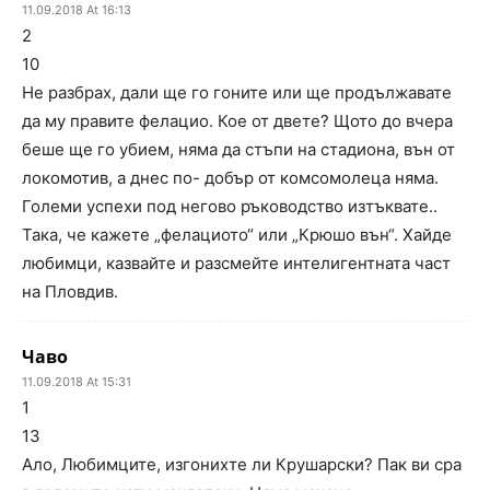
11.09.2018 At 16:13
2
10
Не разбрах, дали ще го гоните или ще продължавате
да му правите фелацио. Кое от двете? Щото до вчера
беше ще го убием, няма да стъпи на стадиона, вън от
локомотив, а днес по- добър от комсомолеца няма.
Големи успехи под негово ръководство изтъквате..
Така, че кажете „фелациото“ или „Крюшо вън“. Хайде
любимци, казвайте и разсмейте интелигентната част
на Пловдив.
Чаво
11.09.2018 At 15:31
1
13
Ало, Любимците, изгонихте ли Крушарски? Пак ви сра