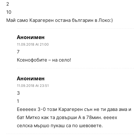
2
10
Май само Карагерен остана българин в Локо:)
Анонимен
11.09.2018 At 21:00
7
Ксенофобите – на село!
Анонимен
11.09.2018 At 23:51
3
1
Еееееех 3-0 този Карагерен сън не ти дава ама и
бат Митко как та довърши А в 78мин. еееех
селска мършо пукаш са по шевовете.