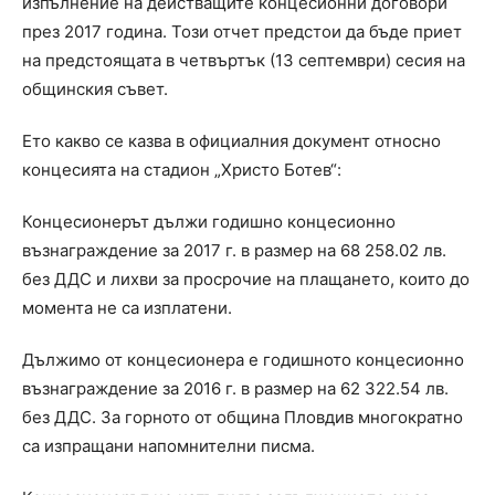
изпълнение на действащите концесионни договори
през 2017 година. Този отчет предстои да бъде приет
на предстоящата в четвъртък (13 септември) сесия на
общинския съвет.
Ето какво се казва в официалния документ относно
концесията на стадион „Христо Ботев“:
Концесионерът дължи годишно концесионно
възнаграждение за 2017 г. в размер на 68 258.02 лв.
без ДДС и лихви за просрочие на плащането, които до
момента не са изплатени.
Дължимо от концесионера е годишното концесионно
възнаграждение за 2016 г. в размер на 62 322.54 лв.
без ДДС. За горното от община Пловдив многократно
са изпращани напомнителни писма.