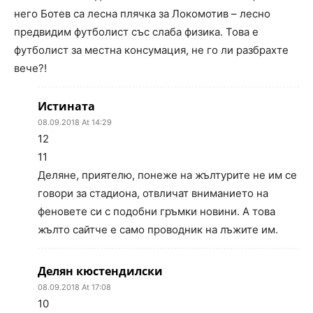
него Ботев са лесна плячка за Локомотив – лесно
предвидим футболист със слаба физика. Това е
футболист за местна консумация, не го ли разбрахте
вече?!
Истината
08.09.2018 At 14:29
12
11
Деляне, приятелю, понеже на жълтурите не им се
говори за стадиона, отвличат вниманието на
феновете си с подобни гръмки новини. А това
жълто сайтче е само проводник на лъжите им.
Делян кюстендилски
08.09.2018 At 17:08
10