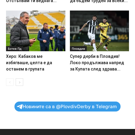
Отстъпвам ти веднага...
да бъдем труден за всеки...
Ботев Пд
Пловдив
Херо: Кабаков ме
Супер дерби в Пловдив!
избягваше, целта е да
Локо продължава напред
останем в групата
за Купата след здрава...
Новините са в @PlovdivDerby в Telegram