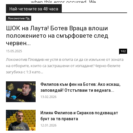
Най-четените за 48 часа
Локомотив Пд
ШОК на Лаута! Ботев Враца влоши
положението на смърфовете след
червен...
15.05.2025
102
Локомотив Пловдив не успя в опита си да се измъкне от зоната
на отборите, които са застрашени от изпадане! Черно-белите
загубиха с 1:3 като...
Филипов към фен на Ботев: Ако искаш,
заповядай! Отстъпвам ти веднага...
13.02.2026
Илиян Филипов и Сираков подхващат
бунт за тв правата
12.01.2026