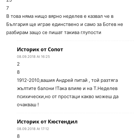
7
В това няма нищо вярно неделев е казвал че в
България ще играе единствено и само за Ботев не
разбирам защо се пишат такива глупости
Историк от Сопот
08.09.2018 At 16:25
2
8
1912-2010,вашия Андрей питай , той разтяга
жълтите балони !Така влияе и на Т.Неделев
психически,но от простаци какво можеш да
очакваш !
Историк от Кюстендил
08.09.2018 At 17:12
8