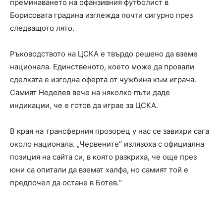
преминаването на офанзивния футболист в
Борисовата градина изглежда почти сигурно през
следващото лято.
Ръководството на ЦСКА е твърдо решено да вземе
национала. Единственото, което може да провали
сделката е изгодна оферта от чужбина към играча.
Самият Неделев вече на няколко пъти даде
индикации, че е готов да играе за ЦСКА.
В края на трансферния прозорец у нас се завихри сага
около национала. „Червените“ излязоха с официална
позиция на сайта си, в която разкриха, че още през
юни са опитали да вземат халфа, но самият той е
предпочел да остане в Ботев.“