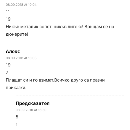
08.09.2018 At 10:04
11
19
Никъв металик сопот, никъв литекс! Връщам се на
дюнерите!
Алекс
08.09.2018 At 10:03
19
7
Плащат си и го взимат.Всичко друго са празни
приказки.
Предсказател
08.09.2018 At 16:30
5
1