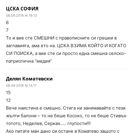
ЦСКА СОФИЯ
08.09.2018 At 19:13
6
7
То и вие сте СМЕШНИ с правописните си грешки в
заглавията, ама ето на. ЦСКА ВЗИМА КОЙТО И КОГАТО
СИ ПОИСКА, а вие сте си просто една смешна селско-
патриотична “медия”
Делян Коматевски
08.09.2018 At 14:17
15
12
Вече наистина е смешно. Стига ни занимавайте с тези
жълти балони – то не беше Косоко, то не беше Стивън
тотото, Неделев, Серкан….. глупости!!!
Ако питате ман дано си остане в Коматево защото с