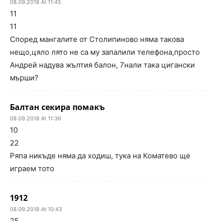
08.09.2018 At 11:45
11
11
Според мангалите от Столипиново няма такова
нещо,цяло лято не са му запалили телефона,просто
Андрей надува жълтия балон, 7нали така цигански
мърши?
Балтан секира помакъ
08.09.2018 At 11:36
10
22
Ряпа никъде няма да ходиш, тука на Коматево ще
играем тото
1912
08.09.2018 At 10:43
25