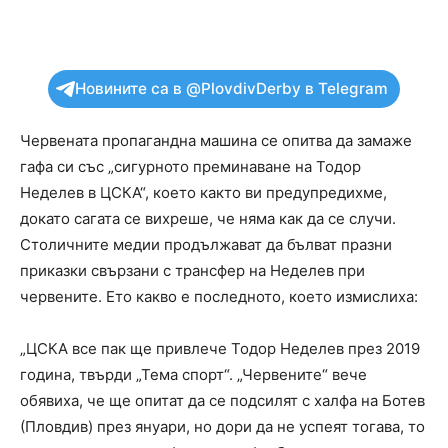
Новините са в @PlovdivDerby в Telegram
Червената пропагандна машина се опитва да замаже
гафа си със „сигурното преминаване на Тодор
Неделев в ЦСКА“, което както ви предупредихме,
докато сагата се вихреше, че няма как да се случи.
Столичните медии продължават да бълват празни
приказки свързани с трансфер на Неделев при
червените. Ето какво е последното, което измислиха:
„ЦСКА все пак ще привлече Тодор Неделев през 2019
година, твърди „Тема спорт“. „Червените“ вече
обявиха, че ще опитат да се подсилят с халфа на Ботев
(Пловдив) през януари, но дори да не успеят тогава, то