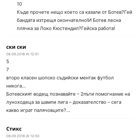
10
Къде прочете нещо което са казали от Ботев?Гей
бандата изтрещя окончателно!И Ботев лесна
плячка за Локо Кюстендил?Гейска работа!
ски ски
08.09.2018 At 12:51
5
7
второ класен шопско съдийски ментак футбол
никога…
Ботевският водещ познавайте – 2пъти помогнахме на
луноходеца за шампи лига – доказателство – сега
какво играт палячовците?…
Стикс
08.09.2018 At 12:50