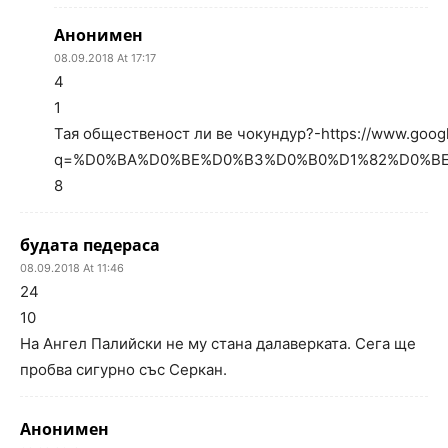
Анонимен
08.09.2018 At 17:17
4
1
Тая общественост ли ве чокундур?-https://www.googl
q=%D0%BA%D0%BE%D0%B3%D0%B0%D1%82%D0%BE+%D
8
будата педераса
08.09.2018 At 11:46
24
10
На Ангел Палийски не му стана далаверката. Сега ще
пробва сигурно със Серкан.
Анонимен