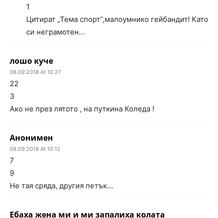
1
Цитират „Тема спорт“,малоумнико гейбандит! Като
си неграмотен…
лошо куче
08.09.2018 At 10:27
22
3
Ако не през лятото , на путкина Коледа !
Анонимен
08.09.2018 At 10:12
7
9
Не тая сряда, другия петък…
Ебаха жена ми и ми запалиха колата