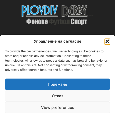
Управление на съгласие
ABOUT US
To provide the best experiences, we use technologies like cookies to
PlovdivDerby.com е първата пловдивска изцяло футболна
store and/or access device information. Consenting to these
technologies will allow us to process data such as browsing behavior or
медия!
unique IDs on this site. Not consenting or withdrawing consent, may
adversely affect certain features and functions.
Свържи се с нас:
plovdivderby.com@gmail.com
Приемане
FOLLOW US
Отказ
View preferences