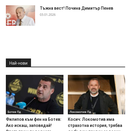
Тъжна вест! Почина Димитър Пенев
03.01.2026
Най-нови
Ботев Пд
Локомотив Пд
Филипов към фен на Ботев:
Косич: Локомотив има
Ако искаш, заповядай!
страхотна история, трябва