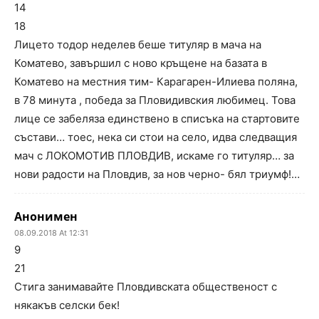
14
18
Лицето тодор неделев беше титуляр в мача на
Коматево, завършил с ново кръщене на базата в
Коматево на местния тим- Карагарен-Илиева поляна,
в 78 минута , победа за Пловидивския любимец. Това
лице се забеляза единствено в списъка на стартовите
състави… тоес, нека си стои на село, идва следващия
мач с ЛОКОМОТИВ ПЛОВДИВ, искаме го титуляр… за
нови радости на Пловдив, за нов черно- бял триумф!…
Анонимен
08.09.2018 At 12:31
9
21
Стига занимавайте Пловдивската общественост с
някакъв селски бек!