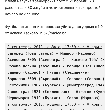
Илиев напуска треньорския пост с 59 победи, 28
равенства и 30 загуби в четиригодишния си престой
начело на Асеновец.
Футболистите на Асеновец загубиха днес у дома с 1:0
от новака Хасково-1957./marica.bg
8 септември 2018, събота, 17:00 ч / V кръг:
Загорец (Нова Загора) - Миньор (Раднево)      
Асеновец 2005 (Асеновград) - Хасково 1957 (Хас
Розова долина (Казанлък) - Марица 1921 (Пловди
Садово (Садово) - Гигант (Съединение)         
Борислав 2009 (Първомай) - Созопол (Созопол)  
Нефтохимик 1962 (Бургас) - Димитровград 1947 (
Свиленград 1921 (Свиленград) - Атлетик (Куклен
Черноморец 1919 (Бургас) - Сокол (Марково)    
9 септември 2018, неделя, 17:00 ч / V кръг: