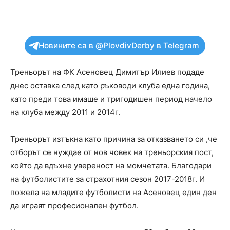
Новините са в @PlovdivDerby в Telegram
Треньорът на ФК Асеновец Димитър Илиев подаде
днес оставка след като ръководи клуба една година,
като преди това имаше и тригодишен период начело
на клуба между 2011 и 2014г.
Треньорът изтъкна като причина за отказването си ,че
отборът се нуждае от нов човек на треньорския пост,
който да вдъхне увереност на момчетата. Благодари
на футболистите за страхотния сезон 2017-2018г. И
пожела на младите футболисти на Асеновец един ден
да играят професионален футбол.