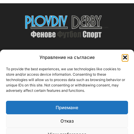
Управление на съгласие
ABOUT US
To provide the best experiences, we use technologies like cookies to
PlovdivDerby.com е първата пловдивска изцяло футболна
store and/or access device information. Consenting to these
technologies will allow us to process data such as browsing behavior or
медия!
unique IDs on this site. Not consenting or withdrawing consent, may
adversely affect certain features and functions.
Свържи се с нас:
plovdivderby.com@gmail.com
Приемане
FOLLOW US
Отказ