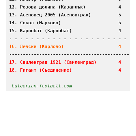
12. Розова долина (Казанлък)            4    1 
13. Асеновец 2005 (Асеновград)          5    1 
14. Сокол (Марково)                     5    1 
15. Карнобат (Карнобат)                 4    1 
17. Свиленград 1921 (Свиленград)        4    0 
18. Гигант (Съединение)                 4    0
bulgarian-football.com