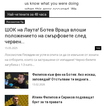
Най-четените за 48 часа
Локомотив Пд
ШОК на Лаута! Ботев Враца влоши
положението на смърфовете след
червен...
15.05.2025
102
Локомотив Пловдив не успя в опита си да се измъкне от зоната
на отборите, които са застрашени от изпадане! Черно-белите
загубиха с 1:3 като...
Филипов към фен на Ботев: Ако искаш,
заповядай! Отстъпвам ти веднага...
13.02.2026
Илиян Филипов и Сираков подхващат
бунт за тв правата