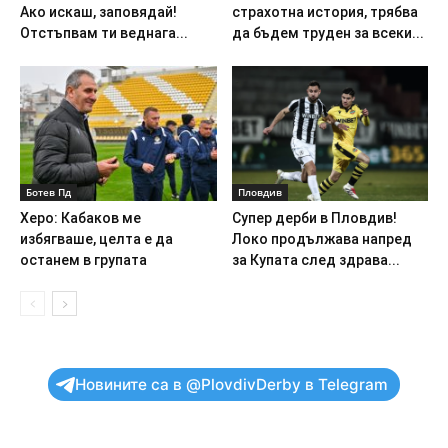
Ако искаш, заповядай!
страхотна история, трябва
Отстъпвам ти веднага...
да бъдем труден за всеки...
Ботев Пд
Пловдив
Херо: Кабаков ме
Супер дерби в Пловдив!
избягваше, целта е да
Локо продължава напред
останем в групата
за Купата след здрава...
Новините са в @PlovdivDerby в Telegram