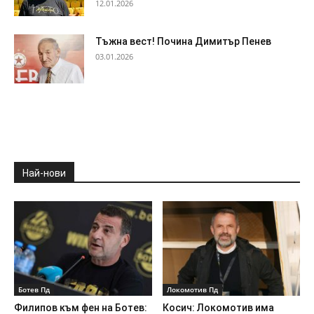
12.01.2026
Тъжна вест! Почина Димитър Пенев
03.01.2026
Най-нови
Ботев Пд
Локомотив Пд
Филипов към фен на Ботев:
Косич: Локомотив има