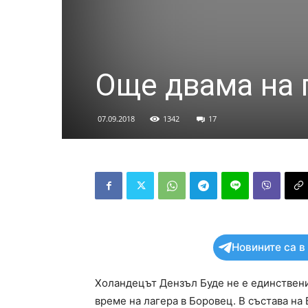
Още двама на 
07.09.2018
1342
17
Новините са в
Холандецът Дензъл Буде не е единствения
време на лагера в Боровец. В състава на