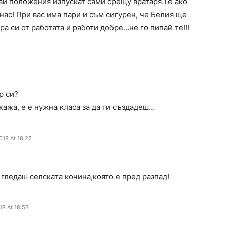
кви положения изпускат сами срещу вратаря.Те ако
 нас! При вас има пари и съм сигурен, че Белия ще
а си от работата и работи добре…не го пипай те!!!
р си?
кажа, е е нужна класа за да ги създадеш…
018 At 18:22
гледаш селската кочина,която е пред разпад!
18 At 18:53