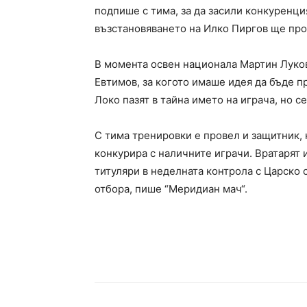
подпише с тима, за да засили конкуренция
възстановяването на Илко Пиргов ще пр
В момента освен национала Мартин Луков
Евтимов, за когото имаше идея да бъде пр
Локо пазят в тайна името на играча, но с
С тима тренировки е провел и защитник, н
конкурира с наличните играчи. Вратарят 
титуляри в неделната контрола с Царско 
отбора, пише “Меридиан мач“.