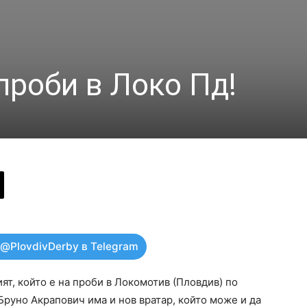
проби в Локо Пд!
 @PlovdivDerby в Telegram
т, който е на проби в Локомотив (Пловдив) по
 Бруно Акрапович има и нов вратар, който може и да