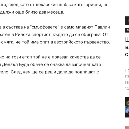
та, след като от лекарския щаб са категорични, че
одължи още близо два месеца.
 в състава на “смърфовете“ е само младият Павлин
Л
атен в Рилски спортист, където да се обиграва. От
Ш
е смята, че той има опит в австрийското първенство.
в
с
о на този етап той не е показал качества да се
15
и Дензъл Буде обаче се очаква да започнат като
Ло
село. След нея ще се реши дали да подпишат с
из
за
1: