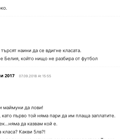
ко.
търсят наини да се вдигне класата.
 е Белия, който нищо не разбира от футбол
и 2017
07.09.2018 At 15:55
и маймуни да лови!
, като първо той няма пари да им плаща заплатите.
ек…няма да казвам кой е.
а класа? Какви 5лв?!