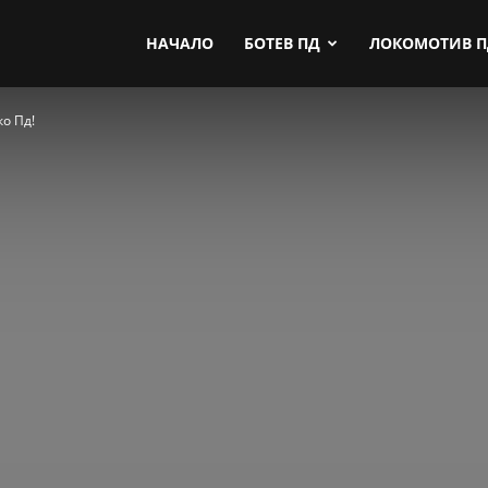
by.com
НАЧАЛО
БОТЕВ ПД
ЛОКОМОТИВ 
о Пд!