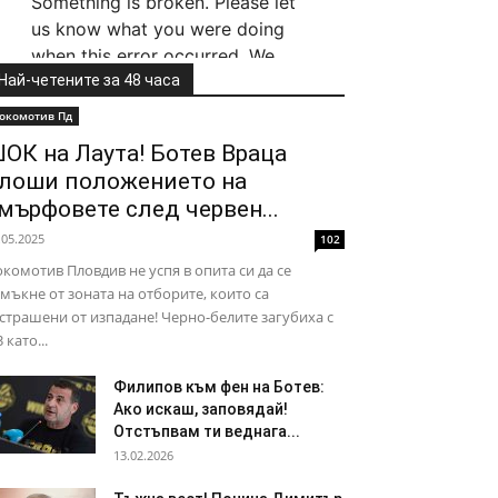
Най-четените за 48 часа
окомотив Пд
ОК на Лаута! Ботев Враца
лоши положението на
мърфовете след червен...
.05.2025
102
комотив Пловдив не успя в опита си да се
мъкне от зоната на отборите, които са
страшени от изпадане! Черно-белите загубиха с
3 като...
Филипов към фен на Ботев:
Ако искаш, заповядай!
Отстъпвам ти веднага...
13.02.2026