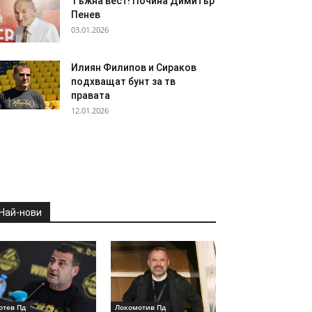
Тъжна вест! Почина Димитър
Пенев
03.01.2026
Илиян Филипов и Сираков
подхващат бунт за тв
правата
12.01.2026
Най-нови
отев Пд
Локомотив Пд