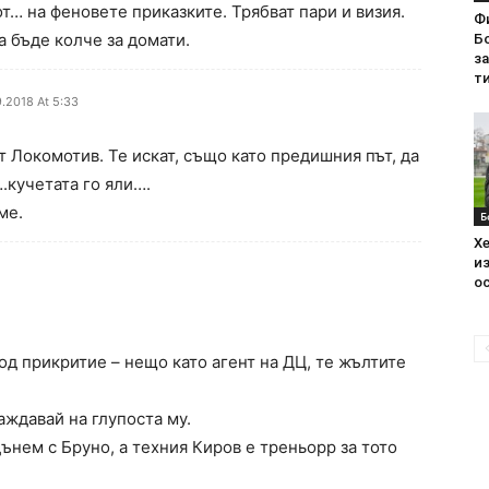
от… на феновете приказките. Трябват пари и визия.
Ф
а бъде колче за домати.
Бо
з
ти
.2018 At 5:33
 Локомотив. Те искат, също като предишния път, да
.кучетата го яли….
ме.
Б
Хе
из
ос
под прикритие – нещо като агент на ДЦ, те жълтите
аждавай на глупоста му.
ънем с Бруно, а техния Киров е треньорр за тото