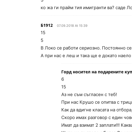
ко жа ги прайм тия имигранти ва? саде Ло
Б1912
07.09.2018 At 15:39
15
5
В Локо се работи сериозно. Постоянно се 
А при нас е леш и така ще е докато наело
Горд носител на подарените куп
6
15
Аз не съм съгласен с теб!
При нас Крушо се опитва с триц
Как да вдигне класата на отбора
Скоро имах разговор с един чов
Имат да взимат 2 заплати!!! Какв