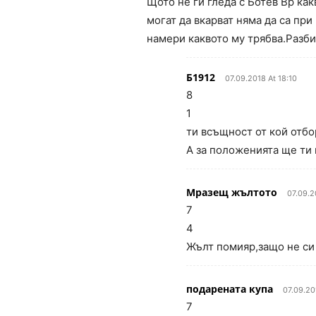
Щото не ги гледа с Ботев Вр ка
могат да вкарват няма да са при
намери каквото му трябва.Разбир
Б1912
07.09.2018 At 18:10
8
1
ти всъщност от кой отбо
А за положенията ще ти 
Мразещ жълтото
07.09.2
7
4
Жълт помияр,защо не си 
подарената купа
07.09.20
7