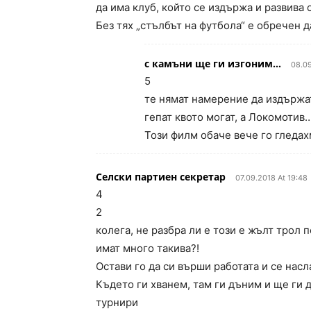
да има клуб, който се издържа и развива 
Без тях „стълбът на футбола“ е обречен д
с камъни ще ги изгоним...
08.09
5
те нямат намерение да издържат
гепат квото могат, а Локомотив…
Този филм обаче вече го гледах
Селски партиен секретар
07.09.2018 At 19:48
4
2
колега, не разбра ли е този е жълт трол 
имат много такива?!
Остави го да си върши работата и се насл
Където ги хванем, там ги дъним и ще ги д
турнири