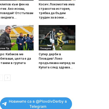
илипов към фен на
Косич: Локомотив има
тев: Ако искаш,
страхотна история,
аповядай! Отстъпвам
трябва да бъдем
 веднага...
труден за всеки...
отев Пд
Пловдив
ро: Кабаков ме
Супер дерби в
бягваше, целта е да
Пловдив! Локо
танем в групата
продължава напред за
Купата след здрава...
Новините са в @PlovdivDerby в
Telegram