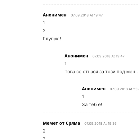
Анонимен
07.09.2018 At 19:47
1
2
Глупак !
Анонимен
07.09.2018 At 19:47
1
Това се отнася за този под мен .
Анонимен
07.09.2018 At 23
1
За теб е!
Мемет от Сряма
07.09.2018 At 19:36
2
3