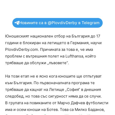
Новините са в @PlovdivDerby в Telegram
Юношеският национален отбор на България до 17
години е блокиран на летището в Германия, научи
PlovdivDerby.com. Причината за това е, че има
проблем с вътрешния полет на Lufthansa, който
трябваше да обслужи „лъвовете“.
На този етап не е ясно кога юношите ще отпътуват
към България. По първоначалната програма те
трябваше да кацнат на Летище „София“ в днешния
следобед, но това със сигурност няма да се случи.
В групата на повиканите от Марчо Дафчев футболисти
има и осем юноши на Ботев. Това са Милко Баданов,