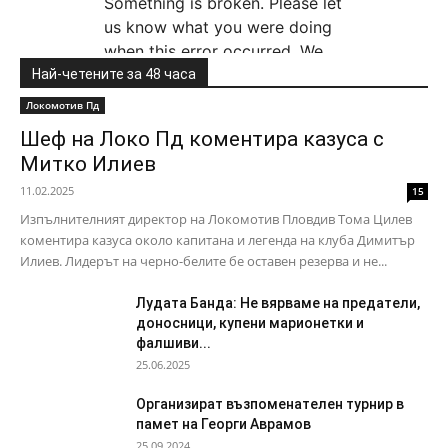
Най-четените за 48 часа
Локомотив Пд
Шеф на Локо Пд коментира казуса с
Митко Илиев
11.02.2025
15
Изпълнителният директор на Локомотив Пловдив Тома Цилев
коментира казуса около капитана и легенда на клуба Димитър
Илиев. Лидерът на черно-белите бе оставен резерва и не...
Лудата Банда: Не вярваме на предатели,
доносници, купени марионетки и
фалшиви...
25.06.2025
Организират възпоменателен турнир в
памет на Георги Аврамов
25.09.2024