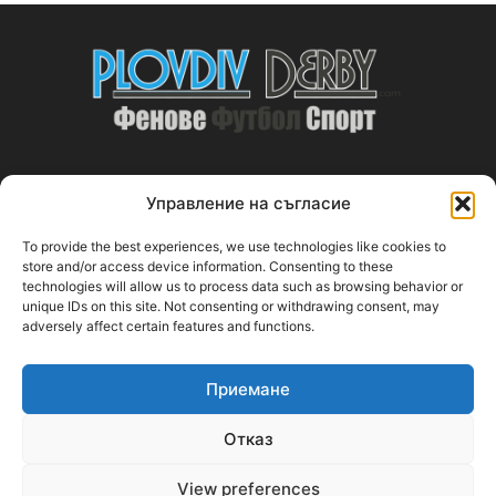
Управление на съгласие
ABOUT US
To provide the best experiences, we use technologies like cookies to
PlovdivDerby.com е първата пловдивска изцяло футболна
store and/or access device information. Consenting to these
technologies will allow us to process data such as browsing behavior or
медия!
unique IDs on this site. Not consenting or withdrawing consent, may
adversely affect certain features and functions.
Свържи се с нас:
plovdivderby.com@gmail.com
Приемане
FOLLOW US
Отказ
View preferences