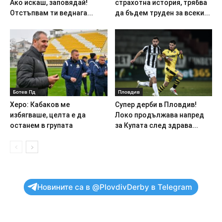
Ако искаш, заповядай!
страхотна история, трябва
Отстъпвам ти веднага...
да бъдем труден за всеки...
Ботев Пд
Пловдив
Херо: Кабаков ме
Супер дерби в Пловдив!
избягваше, целта е да
Локо продължава напред
останем в групата
за Купата след здрава...
Новините са в @PlovdivDerby в Telegram