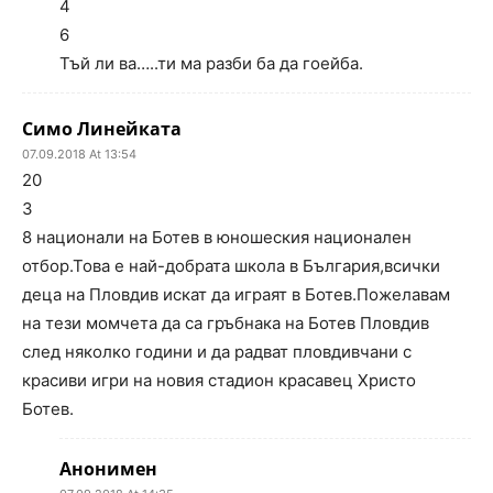
4
6
Тъй ли ва…..ти ма разби ба да гоейба.
Симо Линейката
07.09.2018 At 13:54
20
3
8 национали на Ботев в юношеския национален
отбор.Това е най-добрата школа в България,всички
деца на Пловдив искат да играят в Ботев.Пожелавам
на тези момчета да са гръбнака на Ботев Пловдив
след няколко години и да радват пловдивчани с
красиви игри на новия стадион красавец Христо
Ботев.
Анонимен