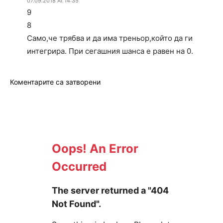
07.09.2018 At 14:35
9
8
Само,че трябва и да има треньор,който да ги
интегрира. При сегашния шанса е равен на 0.
Коментарите са затворени