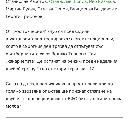
Станислав Работов,
Станислав Шопов
,
Иво Казаков
,
Мартин Русев, Стефан Попов, Венцислав Богданов и
Георги Трифонов.
От „жълто-черния“ клуб са предвидили
възстановителна тренировка за своите национали,
които в съботния ден трябва да отпътуват със
съотборниците си за Велико Търново. Там
„канарчетата“ ще останат на режим преди неделния
двубой срещу Етър от втория кръг на U17.
Сега на дневен ред изниква въпросът дали при по-
голямо забавяне от Ботев ще поискат отлагане на
двубоя с търновци и дали от БФС биха уважили такава
молба?