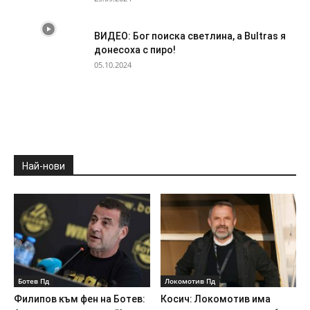
ВИДЕО: Бог поиска светлина, а Bultras я
донесоха с пиро!
05.10.2024
Най-нови
Ботев Пд
Локомотив Пд
Филипов към фен на Ботев:
Косич: Локомотив има