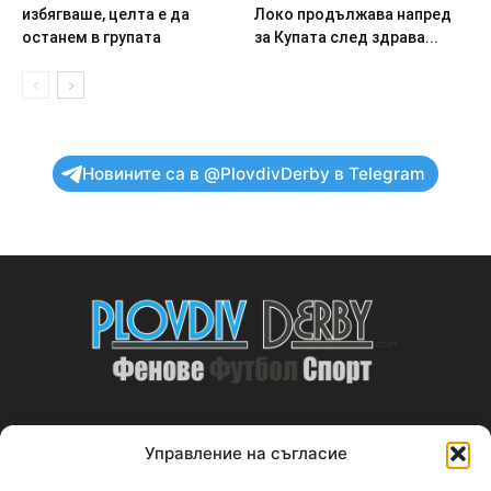
избягваше, целта е да
Локо продължава напред
останем в групата
за Купата след здрава...
Новините са в @PlovdivDerby в Telegram
Управление на съгласие
ABOUT US