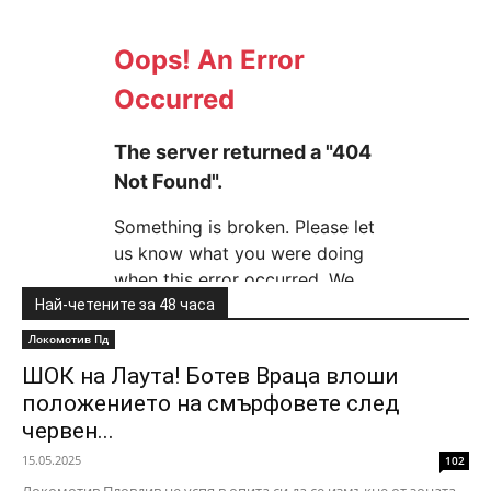
Най-четените за 48 часа
Локомотив Пд
ШОК на Лаута! Ботев Враца влоши
положението на смърфовете след
червен...
15.05.2025
102