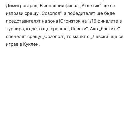
Димитровград. В зоналния финал „Атлетик“ ще се
изправи срещу „Созопол“, а победителят ще бъде
представителят на зона Югоизток на 1/16 финалите в
турнира, където ще срещне „Левски“. Ако „баските“
спечелят срещу „Созопол“, то мачът с „Левски“ ще се
играе в Куклен.