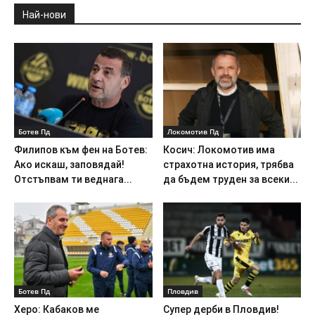
Най-нови
Ботев Пд
Локомотив Пд
Филипов към фен на Ботев:
Косич: Локомотив има
Ако искаш, заповядай!
страхотна история, трябва
Отстъпвам ти веднага...
да бъдем труден за всеки...
Ботев Пд
Пловдив
Херо: Кабаков ме
Супер дерби в Пловдив!