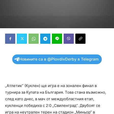
Новините са в @PlovdivDerby в Telegram
„Атлетик“ (Куклен) ще игра е на зонален финал в
турнира за Купата на България. Това стана възможно,
след като днес, в мач от междуобластния етап,
кукленци победиха с 2:0 „Свиленград“. Двубоят се
игра на неутрален терен на стадион „Миньор“ в