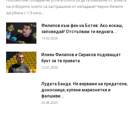
Локомотив Пловдив не успя в опита си да се измъкне от зоната
на отборите, които са застрашени от изпадане! Черно-белите
загубиха с 1:3 като...
Филипов към фен на Ботев: Ако искаш,
заповядай! Отстъпвам ти веднага...
13.02.2026
Илиян Филипов и Сираков подхващат
бунт за тв правата
12.01.2026
Лудата Банда: Не вярваме на предатели,
доносници, купени марионетки и
фалшиви...
25.06.2025