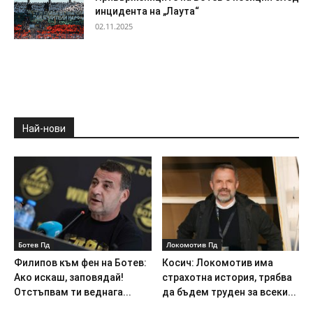
инцидента на „Лаута“
02.11.2025
Най-нови
Ботев Пд
Локомотив Пд
Филипов към фен на Ботев:
Косич: Локомотив има
Ако искаш, заповядай!
страхотна история, трябва
Отстъпвам ти веднага...
да бъдем труден за всеки...