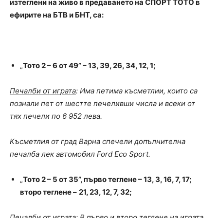
изтеглени на живо в предаването на СПОРТ ТОТО в
ефирите на БТВ и БНТ, са:
„
Тото 2 – 6 от 49” –
13, 39, 26, 34, 12, 1
;
Печалби от играта
: Има петима късметлии, които са
познали пет от шестте печеливши числа и всеки от
тях печели по 6 952 лева.
Късметлия от град Варна спечели допълнителна
печалба лек автомобил
Ford Eco Sport
.
„
Тото 2 – 5 от 35”, първо теглене –
13, 3, 16, 7, 17
;
второ теглене –
21, 23, 12, 7, 32;
Печалби от играта:
В първо и второ теглене на играта