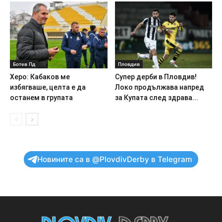
Ботев Пд
Пловдив
Херо: Кабаков ме
Супер дерби в Пловдив!
избягваше, целта е да
Локо продължава напред
останем в групата
за Купата след здрава...
Новините са в @PlovdivDerby в Telegram