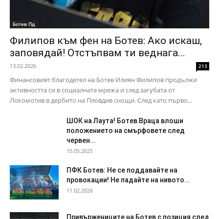
Ботев Пд
Филипов към фен на Ботев: Ако искаш,
заповядай! Отстъпвам ти веднага...
13.02.2026
213
Финансовият благодетел на Ботев Илиян Филипов продължи
активността си в социалната мрежа и след загубата от
Локомотив в дербито на Пловдив снощи. След като първо...
ШОК на Лаута! Ботев Враца влоши
положението на смърфовете след
червен...
15.05.2025
ПФК Ботев: Не се поддавайте на
провокации! Не падайте на нивото...
11.02.2026
Привържениците на Ботев с позиция след