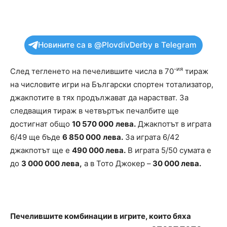
Новините са в @PlovdivDerby в Telegram
-ия
След тегленето на печелившите числа в 70
тираж
на числовите игри на Български спортен тотализатор,
джакпотите в тях продължават да нарастват. За
следващия тираж в четвъртък печалбите ще
достигнат общо
10 570 000
лева.
Джакпотът в играта
6/49 ще бъде
6 850 000
лева.
За играта 6/42
джакпотът ще е
490 000 лева.
В играта 5/50 сумата е
до
3 000 000 лева,
а в Тото Джокер –
30 000 лева.
Печелившите комбинации в игрите, които бяха