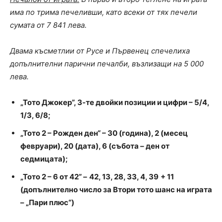
има по трима печеливши, като всеки от тях печели
сумата от 7 841 лева.
Двама късметлии от Русе и Първенец спечелиха
допълнителни парични печалби, възлизащи на 5 000
лева.
„Тото Джокер”, 3-те двойки позиции и цифри – 5/4,
1/3, 6/8;
„Тото 2 – Рожден ден“ –
3
0 (година), 2 (месец
февруари), 20 (дата), 6 (събота – ден от
седмицата);
„Тото 2 – 6 от 42” –
42, 13, 28, 33, 4, 39
+ 11
(допълнително число за Втори тото шанс на играта
– „Пари плюс“)