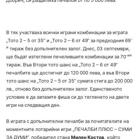
Добрич, си разделиха печалби от по 5 000 лева.
В тях участваха всички играни комбинации за играта
-
„Тото 2 – 5 от 35” и „Тото 2 – 6 от 49“ за предходния 69
и
тираж без допълнителен залог. Днес, 03 септември,
-ия
ще бъдат изтеглени печелившите комбинации за 70
тираж. Във Втори тото шанс на „Тото 2 – 6 от 49“
печалбите ще достигнат до 120 000 лева, а във Втори
тото шанс на „Тото 2 – 5 от 35“ сумата стига до 200 000
лв., отново без допълнителен залог. Единственото
условие е да запазите фиша си до тегленето на двете
игри на следващия ден.
В играта с допълнителни печалби за почитателите на
моментните лотарийни игри „ПЕЧАЛБИ ПЛЮС – СУМИ
ЗА ДУМИ”, победител стана
Милен Костов,
който