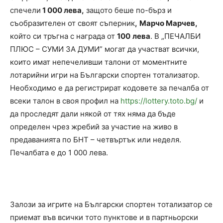
спечели
1 000 лева,
защото беше по-бърз и
съобразителен от своят съперник
,
Марчо Марчев,
който си тръгна с награда от
100
лева
. В „ПЕЧАЛБИ
ПЛЮС – СУМИ ЗА ДУМИ” могат да участват всички,
които имат непечеливши талони от моментните
лотарийни игри на Български спортен тотализатор.
Необходимо е да регистрират кодовете за печалба от
всеки талон в своя профил на
https://lottery.toto.bg/
и
да проследят дали някой от тях няма да бъде
определен чрез жребий за участие на живо в
предаванията по БНТ – четвъртък или неделя.
Печалбата е до 1 000 лева.
Залози за игрите на Български спортен тотализатор се
приемат във всички тото пунктове и в партньорски