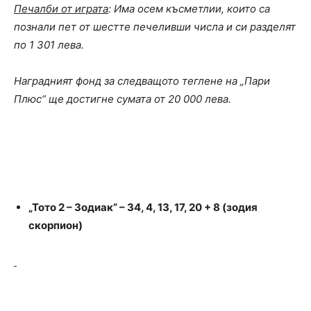
Печалби от играта
: Има осем късметлии, които са
познали пет от шестте печеливши числа и си разделят
по 1 301 лева.
Наградният фонд за следващото теглене на „Пари
Плюс“ ще достигне сумата от 20 000 лева.
„Тото 2 – Зодиак” – 34,
4, 13, 17, 20
+
8
(зодия
скорпион)