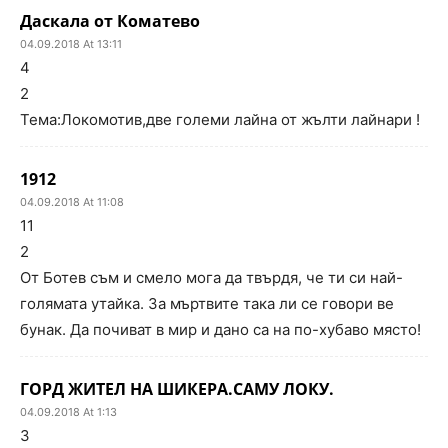
Даскала от Коматево
04.09.2018 At 13:11
4
2
Тема:Локомотив,две големи лайна от жълти лайнари !
1912
04.09.2018 At 11:08
11
2
От Ботев съм и смело мога да твърдя, че ти си най-
голямата утайка. За мъртвите така ли се говори ве
бунак. Да почиват в мир и дано са на по-хубаво място!
ГОРД ЖИТЕЛ НА ШИКЕРА.САМУ ЛОКУ.
04.09.2018 At 1:13
3