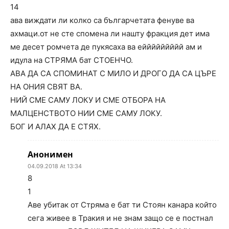
14
ава виждати ли колко са българчетата фенуве ва
ахмаци.от не сте спомена ли нашту фракция дет има
ме десет ромчета де пукясаха ва еййййййййй ам и
идула на СТРЯМА бат СТОЕНЧО.
АВА ДА СА СПОМИНАТ С МИЛО И ДРОГО ДА СА ЦЪРЕ
НА ОНИЯ СВЯТ ВА.
НИЙ СМЕ САМУ ЛОКУ И СМЕ ОТБОРА НА
МАЛЦЕНСТВОТО НИИ СМЕ САМУ ЛОКУ.
БОГ И АЛАХ ДА Е СТЯХ.
Анонимен
04.09.2018 At 13:34
8
1
Аве убитак от Стряма е бат ти Стоян канара който
сега живее в Тракия и не знам защо се е постнал