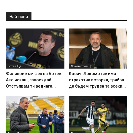
Най-нови
Ботев Пд
Локомотив Пд
Филипов към фен на Ботев:
Косич: Локомотив има
Ако искаш, заповядай!
страхотна история, трябва
Отстъпвам ти веднага...
да бъдем труден за всеки...