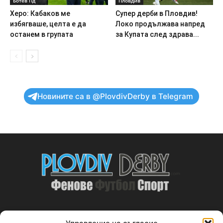
Ботев Пд
Пловдив
Херо: Кабаков ме
Супер дерби в Пловдив!
избягваше, целта е да
Локо продължава напред
останем в групата
за Купата след здрава...
Новините са в @PlovdivDerby в Telegram