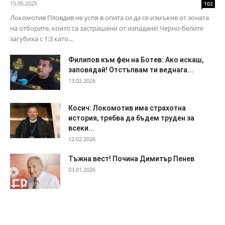
15.05.2025
102
Локомотив Пловдив не успя в опита си да се измъкне от зоната
на отборите, които са застрашени от изпадане! Черно-белите
загубиха с 1:3 като...
Филипов към фен на Ботев: Ако искаш,
заповядай! Отстъпвам ти веднага...
13.02.2026
Косич: Локомотив има страхотна
история, трябва да бъдем труден за
всеки...
12.02.2026
Тъжна вест! Почина Димитър Пенев
03.01.2026