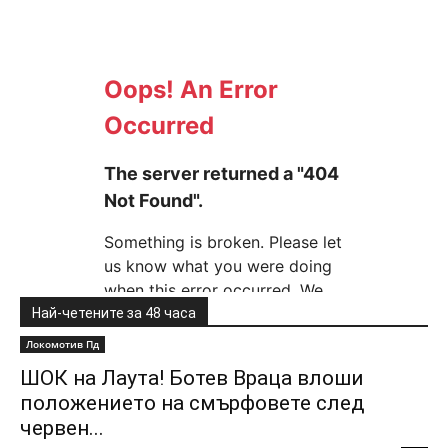
Най-четените за 48 часа
Локомотив Пд
ШОК на Лаута! Ботев Враца влоши
положението на смърфовете след
червен...