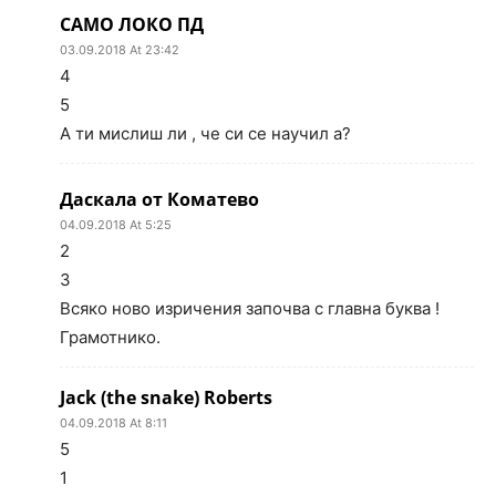
САМО ЛОКО ПД
03.09.2018 At 23:42
4
5
А ти мислиш ли , че си се научил а?
Даскала от Коматево
04.09.2018 At 5:25
2
3
Всяко ново изричения започва с главна буква !
Грамотнико.
Jack (the snake) Roberts
04.09.2018 At 8:11
5
1