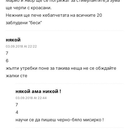
Марио и Явор ще се погрижат за стимулантите,а зума
ще черпи с кроасани.
Нежния ще пече кебапчетата на всичките 20
заблудени ”беси”
някой
03.09.2018 At 22:22
7
6
жълти утребки поне за такива неща не се обждайте
жалки сте
някой ама никой !
03.09.2018 At 22:44
7
4
научи се да пишеш черно-бяло мисирко !