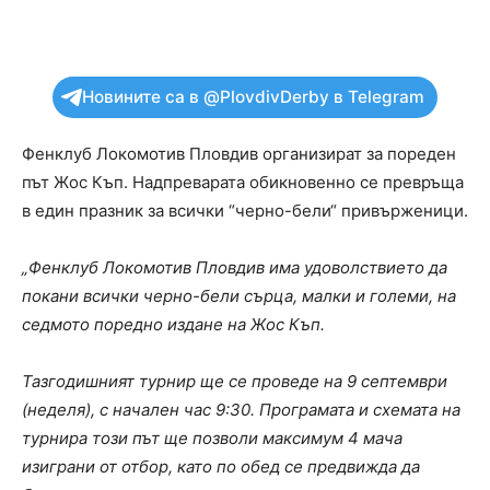
Новините са в @PlovdivDerby в Telegram
Фенклуб Локомотив Пловдив организират за пореден
път Жос Къп. Надпреварата обикновенно се превръща
в един празник за всички “черно-бели“ привърженици.
„Фенклуб Локомотив Пловдив има удоволствието да
покани всички черно-бели сърца, малки и големи, на
седмото поредно издане на Жос Къп.
Тазгодишният турнир ще се проведе на 9 септември
(неделя), с начален час 9:30. Програмата и схемата на
турнира този път ще позволи максимум 4 мача
изиграни от отбор, като по обед се предвижда да