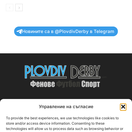
Новините са в @PlovdivDerby в Telegram
Управление на съгласие
ABOUT US
To provide the best experiences, we use technologies like cookies to
PlovdivDerby.com е първата пловдивска изцяло футболна
store and/or access device information. Consenting to these
technologies will allow us to process data such as browsing behavior or
медия!