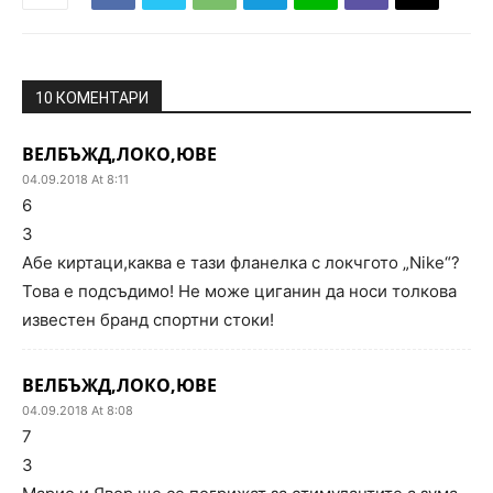
10 КОМЕНТАРИ
ВЕЛБЪЖД,ЛОКО,ЮВЕ
04.09.2018 At 8:11
6
3
Абе киртаци,каква е тази фланелка с локчгото „Nike“?
Това е подсъдимо! Не може циганин да носи толкова
известен бранд спортни стоки!
ВЕЛБЪЖД,ЛОКО,ЮВЕ
04.09.2018 At 8:08
7
3