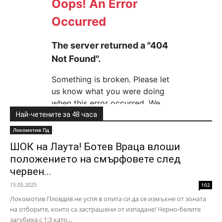
Най-четените за 48 часа
Локомотив Пд
ШОК на Лаута! Ботев Враца влоши
положението на смърфовете след
червен...
15.05.2025
102
Локомотив Пловдив не успя в опита си да се измъкне от зоната
на отборите, които са застрашени от изпадане! Черно-белите
загубиха с 1:3 като...