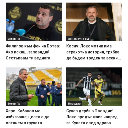
Ботев Пд
Локомотив Пд
Филипов към фен на Ботев:
Косич: Локомотив има
Ако искаш, заповядай!
страхотна история, трябва
Отстъпвам ти веднага...
да бъдем труден за всеки...
Ботев Пд
Пловдив
Херо: Кабаков ме
Супер дерби в Пловдив!
избягваше, целта е да
Локо продължава напред
останем в групата
за Купата след здрава...