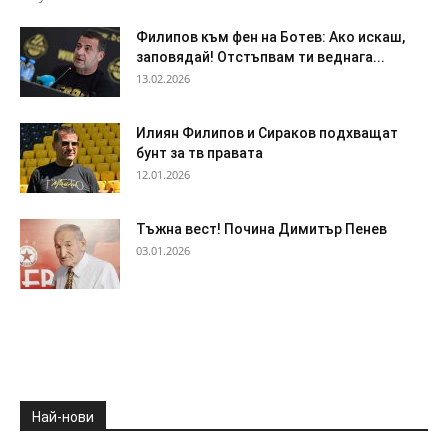
Филипов към фен на Ботев: Ако искаш,
заповядай! Отстъпвам ти веднага...
13.02.2026
Илиян Филипов и Сираков подхващат
бунт за тв правата
12.01.2026
Тъжна вест! Почина Димитър Пенев
03.01.2026
Най-нови