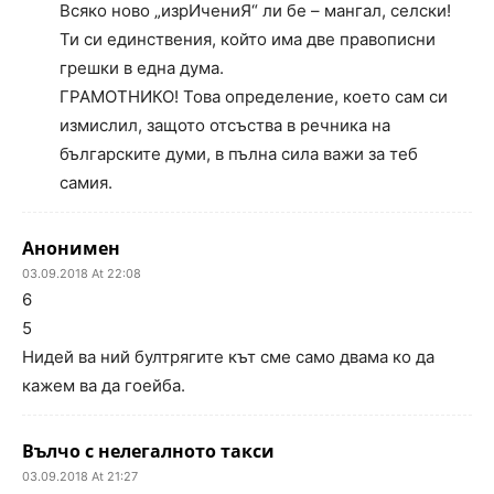
Всяко ново „изрИчениЯ“ ли бе – мангал, селски!
Ти си единствения, който има две правописни
грешки в една дума.
ГРАМОТНИКО! Това определение, което сам си
измислил, защото отсъства в речника на
българските думи, в пълна сила важи за теб
самия.
Анонимен
03.09.2018 At 22:08
6
5
Нидей ва ний бултрягите кът сме само двама ко да
кажем ва да гоейба.
Вълчо с нелегалното такси
03.09.2018 At 21:27