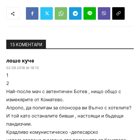
15 КОМЕНТАРИ
лошо куче
02.09.2018 At 18:13
1
2
Най-после мач с автентичен Ботев , нищо общо с
измекярите от Коматево.
Апропо, да попитам за спонсора ви Вълчо с хотелите?
И той като останалите бивши , настоящи и бъдещи
пандизчии.
Крадливо комунистическо -депесарско