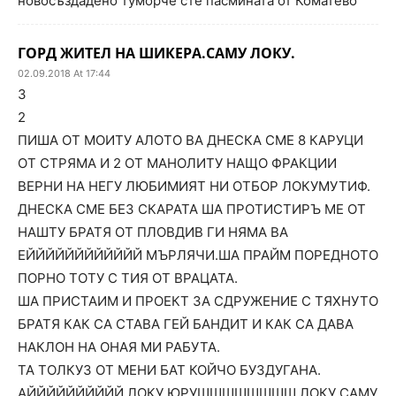
новосъздадено туморче сте пасмината от Коматево
ГОРД ЖИТЕЛ НА ШИКЕРА.САМУ ЛОКУ.
02.09.2018 At 17:44
3
2
ПИША ОТ МОИТУ АЛОТО ВА ДНЕСКА СМЕ 8 КАРУЦИ
ОТ СТРЯМА И 2 ОТ МАНОЛИТУ НАЩО ФРАКЦИИ
ВЕРНИ НА НЕГУ ЛЮБИМИЯТ НИ ОТБОР ЛОКУМУТИФ.
ДНЕСКА СМЕ БЕЗ СКАРАТА ША ПРОТИСТИРЪ МЕ ОТ
НАШТУ БРАТЯ ОТ ПЛОВДИВ ГИ НЯМА ВА
ЕЙЙЙЙЙЙЙЙЙЙЙЙ МЪРЛЯЧИ.ША ПРАЙМ ПОРЕДНОТО
ПОРНО ТОТУ С ТИЯ ОТ ВРАЦАТА.
ША ПРИСТАИМ И ПРОЕКТ ЗА СДРУЖЕНИЕ С ТЯХНУТО
БРАТЯ КАК СА СТАВА ГЕЙ БАНДИТ И КАК СА ДАВА
НАКЛОН НА ОНАЯ МИ РАБУТА.
ТА ТОЛКУЗ ОТ МЕНИ БАТ КОЙЧО БУЗДУГАНА.
АЙЙЙЙЙЙЙЙЙЙ ЛОКУ ЮРУШШШШШШШШ ЛОКУ САМУ