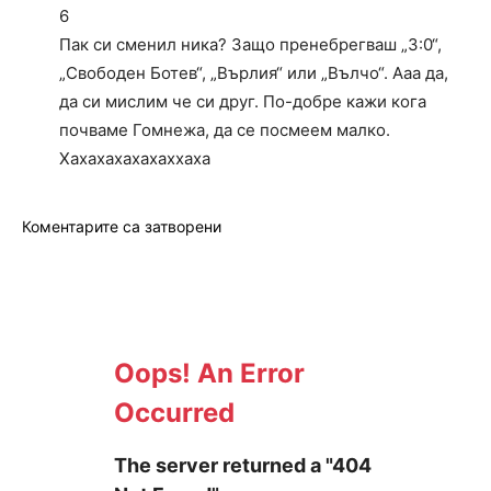
6
Пак си сменил ника? Защо пренебрегваш „3:0“,
„Свободен Ботев“, „Върлия“ или „Вълчо“. Ааа да,
да си мислим че си друг. По-добре кажи кога
почваме Гомнежа, да се посмеем малко.
Хахахахахахаххаха
Коментарите са затворени