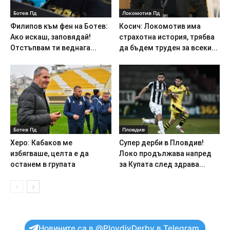
Ботев Пд
Локомотив Пд
Филипов към фен на Ботев:
Косич: Локомотив има
Ако искаш, заповядай!
страхотна история, трябва
Отстъпвам ти веднага...
да бъдем труден за всеки...
Ботев Пд
Пловдив
Херо: Кабаков ме
Супер дерби в Пловдив!
избягваше, целта е да
Локо продължава напред
останем в групата
за Купата след здрава...
Новините са в @PlovdivDerby в Telegram