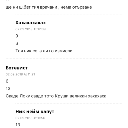
ше ни ш.бат тия врачани , нема отърване
Хахахахахах
02.09.2018 At 12:39
9
6
Тоя ник сега ли го измисли.
Ботевист
02.09.2018 At 11:21
6
13
Сааде Локу сааде тото Круши великан хахахаха
Ник нейм капут
02.09.2018 At 11:56
13