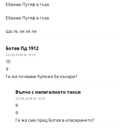
Ебахме Путяф в гъза
Ебахме Путяф в гъза
Ша лъ ля ля ля
Ботев Пд 1912
02.09.2018 At 13:13
10
9
Га жа почвами Кулежа ба кънари?
Вълчо с нелегалното такси
02.09.2018 At 14:31
6
6
Га жа сме пред Ботев в класирането?