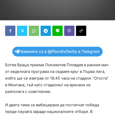
Новините са в @PlovdivDerby в Telegram
Ботев Враца приема Локомотив Пловдив в ранния мач
от неделната програма на седмия кръг в Първа лига,
който ще се изиграе от 18,45 часа на стадион “Огоста”
в Монтана, тъй като стадионът на врачани не
разполага с осветление.
И двата тима са амбицирани да постигнат победа
преди паузата заради националните отбори. В