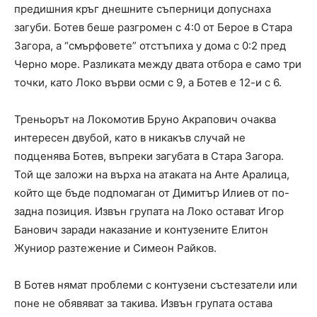
предишния кръг днешните съперници допуснаха
загуби. Ботев беше разгромен с 4:0 от Берое в Стара
Загора, а “смърфовете” отстъпиха у дома с 0:2 пред
Черно море. Разликата между двата отбора е само три
точки, като Локо върви осми с 9, а Ботев е 12-и с 6.
Треньорът на Локомотив Бруно Акрапович очаква
интересен двубой, като в никакъв случай не
подценява Ботев, въпреки загубата в Стара Загора.
Той ще заложи на върха на атаката на Анте Аралица,
който ще бъде подпомаган от Димитър Илиев от по-
задна позиция. Извън групата на Локо остават Игор
Банович заради наказание и контузените Елитон
Жуниор разтежение и Симеон Райков.
В Ботев нямат проблеми с контузени състезатели или
поне не обявяват за такива. Извън групата остава