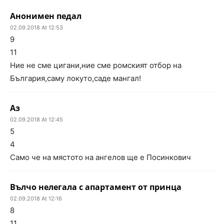
Анонимен педал
02.09.2018 At 12:53
9
11
Ние не сме цигани,ние сме ромският отбор на
България,саму локуто,саде мангал!
Аз
02.09.2018 At 12:45
5
4
Само че на мястото на ангелов ще е Посинкович
Вълчо нелегала с апартамент от принца
02.09.2018 At 12:16
8
11