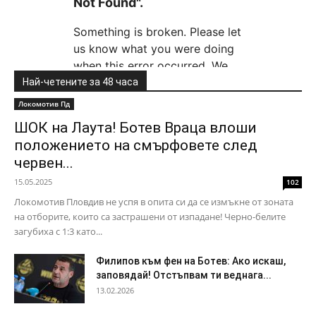
Най-четените за 48 часа
Локомотив Пд
ШОК на Лаута! Ботев Враца влоши
положението на смърфовете след
червен...
15.05.2025
102
Локомотив Пловдив не успя в опита си да се измъкне от зоната
на отборите, които са застрашени от изпадане! Черно-белите
загубиха с 1:3 като...
Филипов към фен на Ботев: Ако искаш,
заповядай! Отстъпвам ти веднага...
13.02.2026