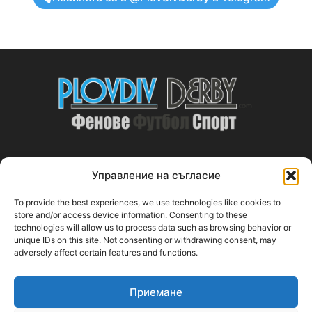
Управление на съгласие
ABOUT US
To provide the best experiences, we use technologies like cookies to
PlovdivDerby.com е първата пловдивска изцяло футболна
store and/or access device information. Consenting to these
technologies will allow us to process data such as browsing behavior or
медия!
unique IDs on this site. Not consenting or withdrawing consent, may
adversely affect certain features and functions.
Свържи се с нас:
plovdivderby.com@gmail.com
Приемане
FOLLOW US