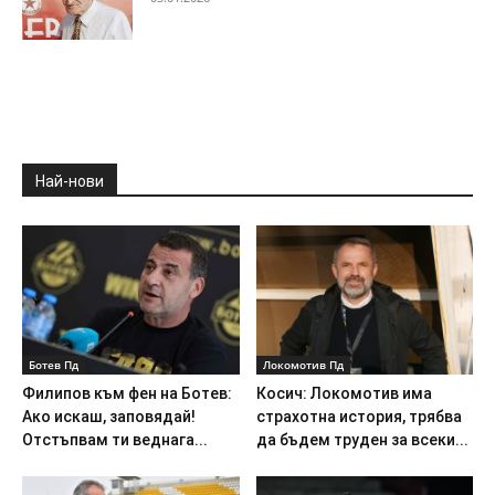
Най-нови
Ботев Пд
Локомотив Пд
Филипов към фен на Ботев:
Косич: Локомотив има
Ако искаш, заповядай!
страхотна история, трябва
Отстъпвам ти веднага...
да бъдем труден за всеки...