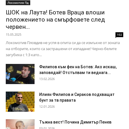
Локомотив Пд
ШОК на Лаута! Ботев Враца влоши
положението на смърфовете след
червен...
15.05.2025
102
Локомотив Пловдив не успя в опита си да се измъкне от зоната
на отборите, които са застрашени от изпадане! Черно-белите
загубиха с 1:3 като...
Филипов към фен на Ботев: Ако искаш,
заповядай! Отстъпвам ти веднага...
13.02.2026
Илиян Филипов и Сираков подхващат
бунт за тв правата
12.01.2026
Тъжна вест! Почина Димитър Пенев
03.01.2026