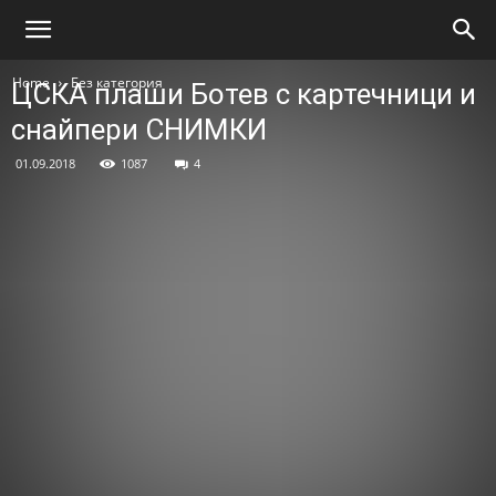
Home
Без категория
ЦСКА плаши Ботев с картечници и
снайпери СНИМКИ
01.09.2018
1087
4