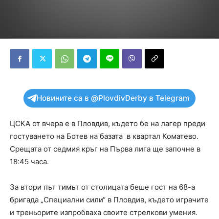
Новините са в @PlovdivDerby в Telegram
ЦСКА от вчера е в Пловдив, където бе на лагер преди
гостуването на Ботев на базата в квартал Коматево.
Срещата от седмия кръг на Първа лига ще започне в
18:45 часа.
За втори път тимът от столицата беше гост на 68-а
бригада „Специални сили“ в Пловдив, където играчите
и треньорите изпробваха своите стрелкови умения.