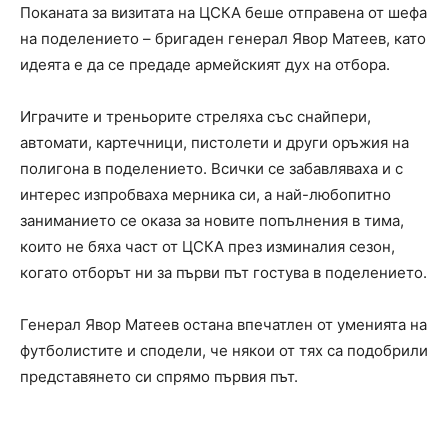
Поканата за визитата на ЦСКА беше отправена от шефа
на поделението – бригаден генерал Явор Матеев, като
идеята е да се предаде армейският дух на отбора.
Играчите и треньорите стреляха със снайпери,
автомати, картечници, пистолети и други оръжия на
полигона в поделението. Всички се забавляваха и с
интерес изпробваха мерника си, а най-любопитно
заниманието се оказа за новите попълнения в тима,
които не бяха част от ЦСКА през изминалия сезон,
когато отборът ни за първи път гостува в поделението.
Генерал Явор Матеев остана впечатлен от уменията на
футболистите и сподели, че някои от тях са подобрили
представянето си спрямо първия път.