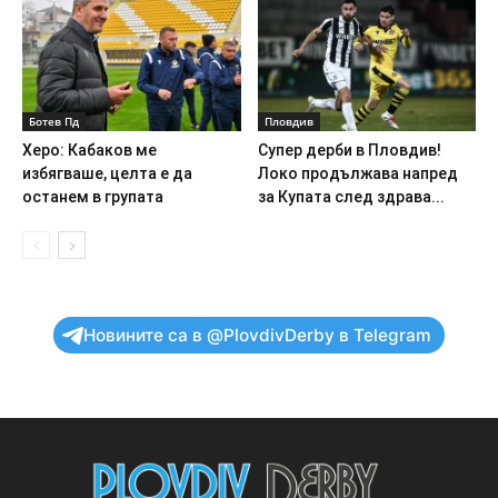
Ботев Пд
Пловдив
Херо: Кабаков ме
Супер дерби в Пловдив!
избягваше, целта е да
Локо продължава напред
останем в групата
за Купата след здрава...
Новините са в @PlovdivDerby в Telegram