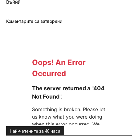
Въййй
Коментарите са затворени
Най-четените за 48 часа