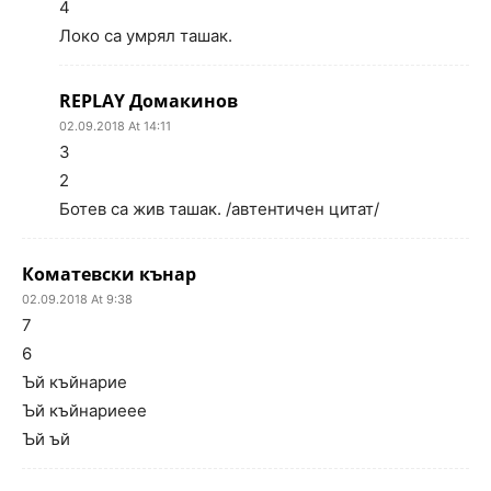
4
Локо са умрял ташак.
REPLAY Домакинов
02.09.2018 At 14:11
3
2
Ботев са жив ташак. /автентичен цитат/
Коматевски кънар
02.09.2018 At 9:38
7
6
Ъй къйнарие
Ъй къйнариеее
Ъй ъй