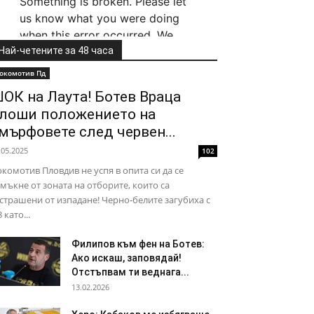
Най-четените за 48 часа
окомотив Пд
ОК на Лаута! Ботев Враца
лоши положението на
мърфовете след червен...
.05.2025
102
комотив Пловдив не успя в опита си да се
мъкне от зоната на отборите, които са
страшени от изпадане! Черно-белите загубиха с
3 като...
Филипов към фен на Ботев:
Ако искаш, заповядай!
Отстъпвам ти веднага...
13.02.2026