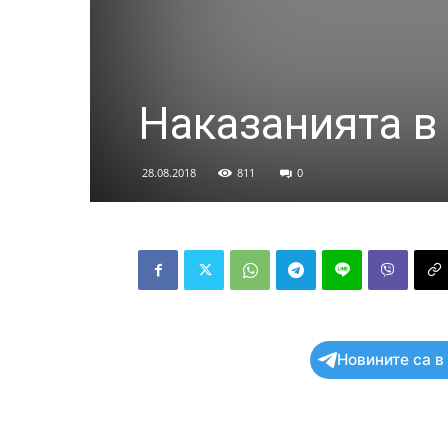
Наказанията в 
28.08.2018
811
0
Новините са в