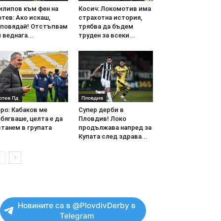
илипов към фен на
Косич: Локомотив има
тев: Ако искаш,
страхотна история,
аповядай! Отстъпвам
трябва да бъдем
 веднага...
труден за всеки...
отев Пд
Пловдив
ро: Кабаков ме
Супер дерби в
бягваше, целта е да
Пловдив! Локо
танем в групата
продължава напред за
Купата след здрава...
Новините са в @PlovdivDerby в
Telegram