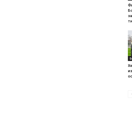
Ф
Бо
з
ти
Б
Хе
из
ос