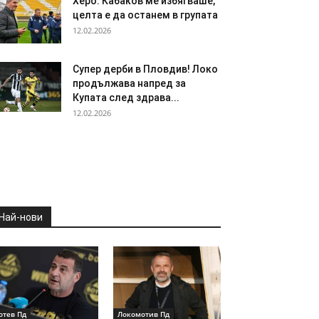
Херо: Кабаков ме избягваше,
целта е да останем в групата
12.02.2026
Супер дерби в Пловдив! Локо
продължава напред за
Купата след здрава...
12.02.2026
Най-нови
отев Пд
Локомотив Пд