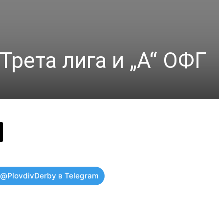
Трета лига и „А“ ОФГ
 @PlovdivDerby в Telegram