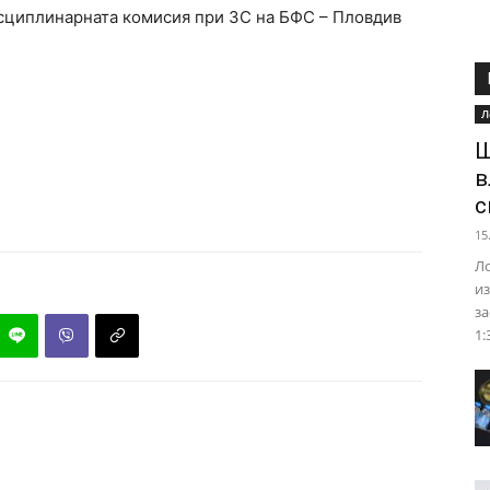
Дисциплинарната комисия при ЗС на БФС – Пловдив
Л
Ш
в
с
15
Ло
из
за
1: