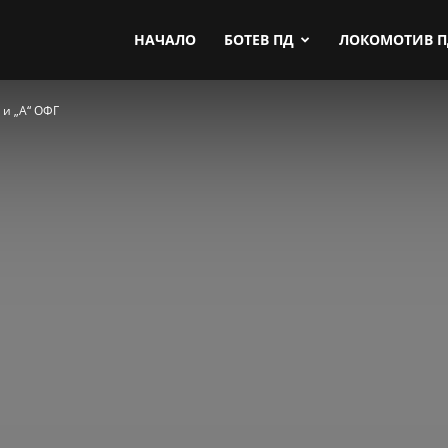
by.com
НАЧАЛО
БОТЕВ ПД
ЛОКОМОТИВ 
 и „А“ ОФГ