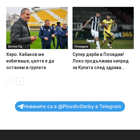
Ботев Пд
Пловдив
Херо: Кабаков ме
Супер дерби в Пловдив!
избягваше, целта е да
Локо продължава напред
останем в групата
за Купата след здрава...
Новините са в @PlovdivDerby в Telegram