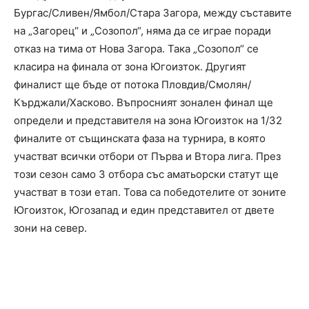
Бургас/Сливен/Ямбол/Стара Загора, между съставите
на „Загорец“ и „Созопол“, няма да се играе поради
отказ на тима от Нова Загора. Така „Созопол“ се
класира на финала от зона
Югоизток. Другият
финалист ще бъде от потока Пловдив/Смолян/
Кърджали/Хасково. Въпросният зонален финал ще
определи и представителя на зона Югоизток на 1/32
финалите от същинската фаза на турнира, в която
участват всички отбори от Първа и Втора лига. През
този сезон само 3 отбора със аматьорски статут ще
участват в този етап. Това са победотелите от зоните
Югоизток, Югозапад и един представител от двете
зони на север.