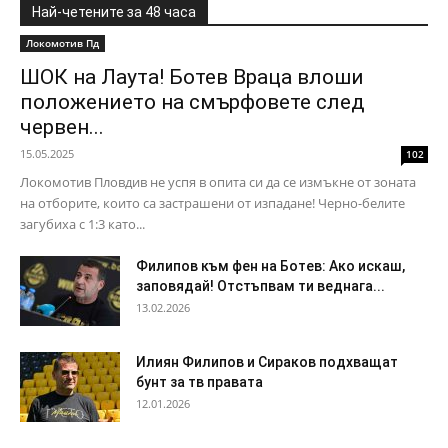
Най-четените за 48 часа
Локомотив Пд
ШОК на Лаута! Ботев Враца влоши
положението на смърфовете след
червен...
15.05.2025
102
Локомотив Пловдив не успя в опита си да се измъкне от зоната
на отборите, които са застрашени от изпадане! Черно-белите
загубиха с 1:3 като...
Филипов към фен на Ботев: Ако искаш,
заповядай! Отстъпвам ти веднага...
13.02.2026
Илиян Филипов и Сираков подхващат
бунт за тв правата
12.01.2026