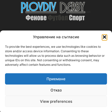
Управление на съгласие
ABOUT US
To provide the best experiences, we use technologies like cookies to
PlovdivDerby.com е първата пловдивска изцяло футболна
store and/or access device information. Consenting to these
technologies will allow us to process data such as browsing behavior or
медия!
unique IDs on this site. Not consenting or withdrawing consent, may
adversely affect certain features and functions.
Свържи се с нас:
plovdivderby.com@gmail.com
Приемане
FOLLOW US
Отказ
View preferences