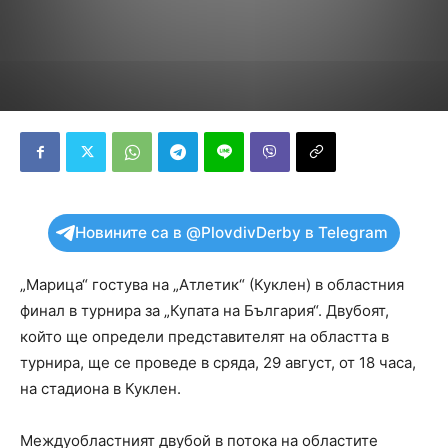
Новините са в @PlovdivDerby в Telegram
„Марица“ гостува на „Атлетик“ (Куклен) в областния
финал в турнира за „Купата на България“. Двубоят,
който ще определи представителят на областта в
турнира, ще се проведе в сряда, 29 август, от 18 часа,
на стадиона в Куклен.
Междуобластният двубой в потока на областите