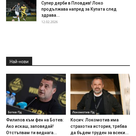
Супер дерби в Пловдив! Локо
продължава напред за Купата след
здрава...
12.02.2026
Най-нови
Ботев Пд
Локомотив Пд
Филипов към фен на Ботев:
Косич: Локомотив има
Ако искаш, заповядай!
страхотна история, трябва
Отстъпвам ти веднага...
да бъдем труден за всеки...