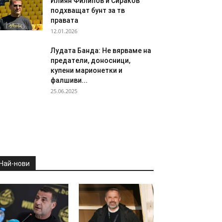
Илиян Филипов и Сираков
подхващат бунт за тв
правата
12.01.2026
Лудата Банда: Не вярваме на
предатели, доносници,
купени марионетки и
фалшиви...
25.06.2025
Най-нови