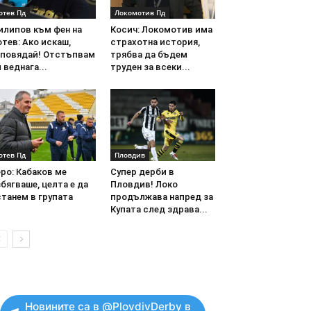
отев Пд
Локомотив Пд
илипов към фен на
Косич: Локомотив има
тев: Ако искаш,
страхотна история,
аповядай! Отстъпвам
трябва да бъдем
 веднага...
труден за всеки...
отев Пд
Пловдив
ро: Кабаков ме
Супер дерби в
бягваше, целта е да
Пловдив! Локо
танем в групата
продължава напред за
Купата след здрава...
Новините са в @PlovdivDerby в