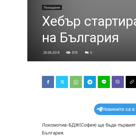
Пазарджик
Хебър стартира
на България
28.08.2018
878
0
Новините са в
Локомотив-БДЖ(София) ще бъде първият п
България.