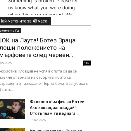
Най-четените за 48 часа
окомотив Пд
ОК на Лаута! Ботев Враца
лоши положението на
мърфовете след червен...
.05.2025
102
комотив Пловдив не успя в опита си да се
мъкне от зоната на отборите, които са
страшени от изпадане! Черно-белите загубиха с
3 като...
Филипов към фен на Ботев:
Ако искаш, заповядай!
Отстъпвам ти веднага...
13.02.2026