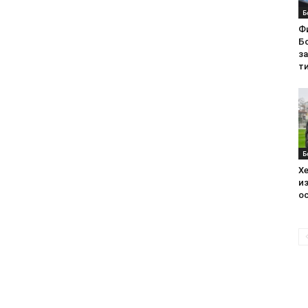
Б
Ф
Бо
з
ти
Б
Хе
из
ос