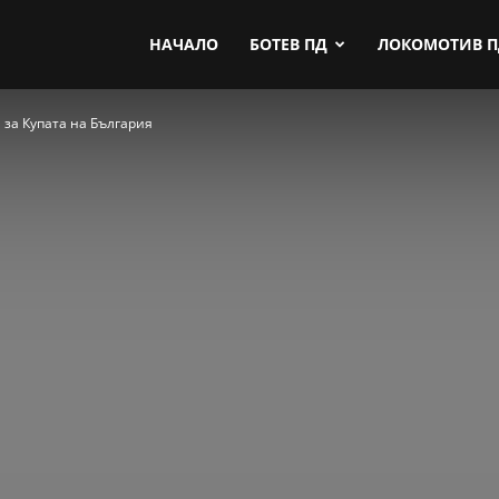
by.com
НАЧАЛО
БОТЕВ ПД
ЛОКОМОТИВ 
 за Купата на България