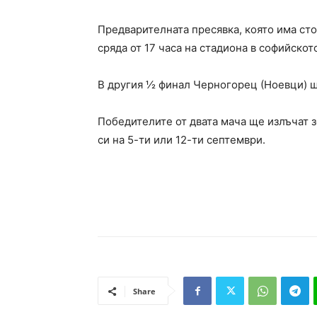
Предварителната пресявка, която има ст
сряда от 17 часа на стадиона в софийскот
В другия ½ финал Черногорец (Ноевци) щ
Победителите от двата мача ще излъчат 
си на 5-ти или 12-ти септември.
Share