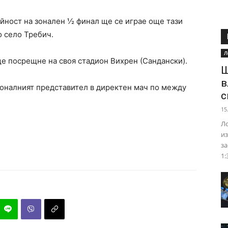
ойност на зонален ½ финал ще се играе още тази
о село Требич.
Л
е посрещне на своя стадион Вихрен (Сандански).
Ш
в
зоналният представител в директен мач по между
с
15
Ло
из
за
1: