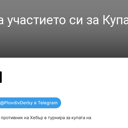
 участието си за Куп
 @PlovdivDerby в Telegram
ротивник на Хебър в турнира за купата на