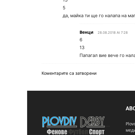
5
да, майка ти ще го налапа на ма
Венци
28.08.2018 At 7:28
6
13
Папагал вие вече го нал
Коментарите са затворени
AB
Plov
мед