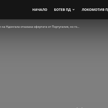
by.com
НАЧАЛО
БОТЕВ ПД
ЛОКОМОТИВ 
на Ндонгала отказаха офертата от Португалия, но го...