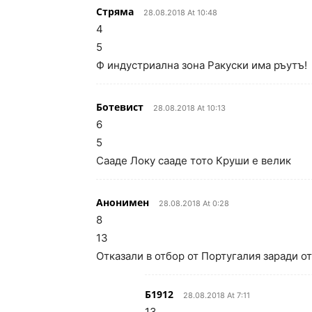
Стряма
28.08.2018 At 10:48
4
5
Ф индустриална зона Ракуски има ръутъ!
Ботевист
28.08.2018 At 10:13
6
5
Сааде Локу сааде тото Круши е велик
Анонимен
28.08.2018 At 0:28
8
13
Отказали в отбор от Португалия заради о
Б1912
28.08.2018 At 7:11
13