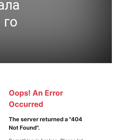
ала
 го