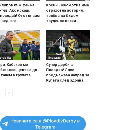
илипов към фен на
Косич: Локомотив има
тев: Ако искаш,
страхотна история,
аповядай! Отстъпвам
трябва да бъдем
 веднага...
труден за всеки...
отев Пд
Пловдив
ро: Кабаков ме
Супер дерби в
бягваше, целта е да
Пловдив! Локо
танем в групата
продължава напред за
Купата след здрава...
Новините са в @PlovdivDerby в
Telegram