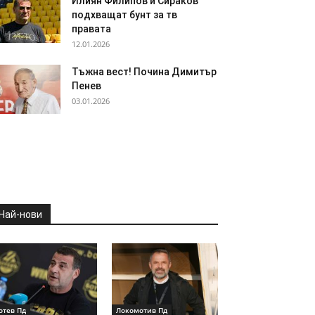
Илиян Филипов и Сираков
подхващат бунт за тв
правата
12.01.2026
Тъжна вест! Почина Димитър
Пенев
03.01.2026
Най-нови
отев Пд
Локомотив Пд