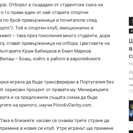
а). Отборът е създаден от студентски съюз на
то го прави един от най-старите спортни
ти по брой привърженици и почитатели след
орто“)
. Той е спортен клуб, емоционално и
Л
ивот – така през поколения много студенти, дори
Ш
ата, стават привърженици на отбора. Цветовете на
в
 българите Крум Бибишков и Емил Марнов.
с
Вилаш – Боаш, който е работл в европейските
15
Ло
из
орка играча да бъде трансфериран в Португалия без
за
зят сериозен процент от правата му. Мениджърите
1:
ферта и са предложили същата схема да бъде
угите на крилото, научи PlovdivDerby.com.
Така в близките часове се очаква трите страни да
 премине в новия си клуб. Утре играчът ще премине