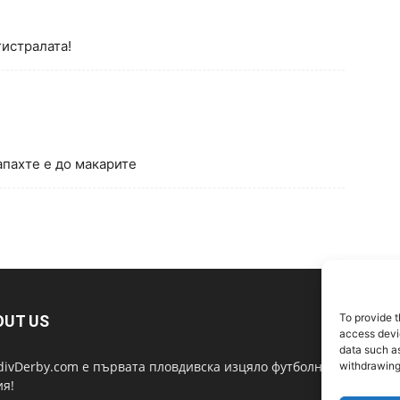
гистралата!
апахте е до макарите
To provide t
OUT US
F
access devic
data such as
divDerby.com е първата пловдивска изцяло футболна
withdrawing
ия!