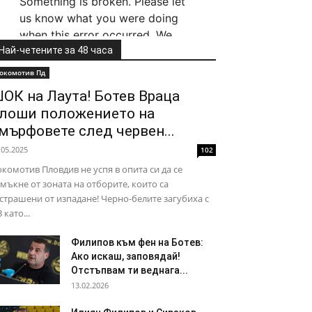
Най-четените за 48 часа
окомотив Пд
ОК на Лаута! Ботев Враца
лоши положението на
мърфовете след червен...
.05.2025
102
комотив Пловдив не успя в опита си да се
мъкне от зоната на отборите, които са
страшени от изпадане! Черно-белите загубиха с
3 като...
Филипов към фен на Ботев:
Ако искаш, заповядай!
Отстъпвам ти веднага...
13.02.2026