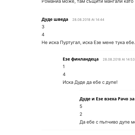
Романиа може, там същити мангали като 
Дуде шведа
28.08.2018 At 14:44
3
4
Не иска Пуртугал, иска Езе мене тука ебе
Езе финландеца
28.08.2018 At 14:53
1
4
Иска Дуде да ебе с дупе!
Дуде и Езе взеха Рачо за
5
2
Да ебе с пъпчиво дупе м