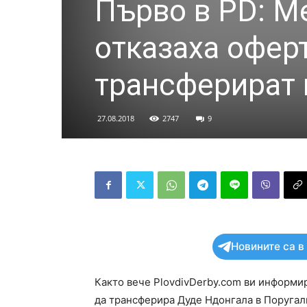
Първо в PD: М
отказаха оферт
трансферират 
27.08.2018
2747
9
Новините са в
Както вече PlovdivDerby.com ви информи
да трансферира Дуде Ндонгала в Поругали