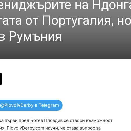
ениджърите на Ндонг
ата от Португалия, но
в Румъния
 @PlovdivDerby в Telegram
ра първи пред Ботев Пловдив се отвори възможност
я. PlovdivDerby.com научи, че става въпрос за