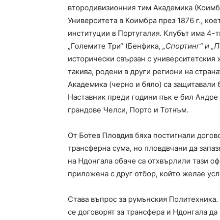
втородивизионния тим Академика (Коимбр
Университета в Коимбра през 1876 г., кое
институции в Португалия. Клубът има 4-
„Големите Три“ (Бенфика,
„Спортинг“ и „П
исторически свързан с университетския ж
такива, родени в други региони на стран
Академика (черно и бяло) са защитавали
Наставник преди години пък е бил Андре 
грандове Челси, Порто и Тотнъм.
От Ботев Пловдив бяха постигнали догов
трансферна сума, но пловдвчани да запа
на Ндонгала обаче са отхвърлили тази о
приложена с друг отбор, който желае усл
Става въпрос за румънския Политехника. 
се договорят за трансфера и Ндонгала да