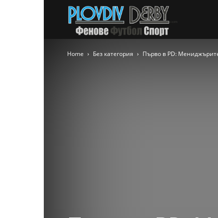
PlovdivDer
Home
Без категория
Първо в PD: Мениджърите 