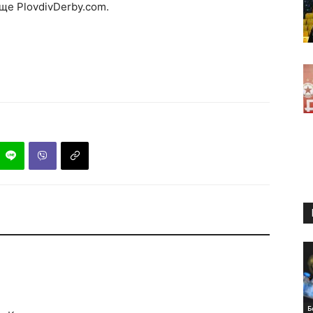
ще PlovdivDerby.com.
Б