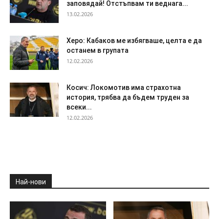
заповядай! Отстъпвам ти веднага...
13.02.2026
Херо: Кабаков ме избягваше, целта е да
останем в групата
12.02.2026
Косич: Локомотив има страхотна
история, трябва да бъдем труден за
всеки...
12.02.2026
Най-нови