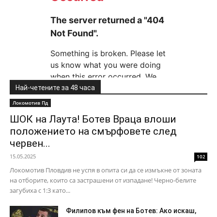
Най-четените за 48 часа
Локомотив Пд
ШОК на Лаута! Ботев Враца влоши
положението на смърфовете след
червен...
15.05.2025
102
Локомотив Пловдив не успя в опита си да се измъкне от зоната
на отборите, които са застрашени от изпадане! Черно-белите
загубиха с 1:3 като...
Филипов към фен на Ботев: Ако искаш,