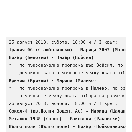
25 август 2018, събота, 18:00 ч / I кръг:
Тракия 06 (Стамболийски) - Марица 2003 (Маноле
Вихър (Белозем) - Вихър (Войсил)              
* - по първоначална програма във Войсил, по вза
Кричим (Кричим) - Марица (Милево)             
* - по първоначална програма в Милево, по взаим
26 август 2018, неделя, 18:00 ч / I кръг:
Сокол-Ф (кв.Долни Воден, Ас) - Марица (Цалапиц
Металик 1938 (Сопот) - Раковски (Раковски)    
Дълго поле (Дълго поле) - Вихър (Войводиново) 