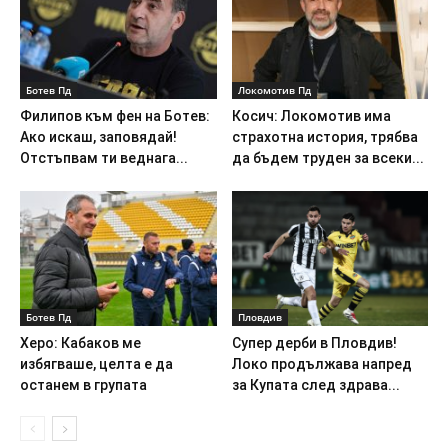
Ботев Пд
Локомотив Пд
Филипов към фен на Ботев:
Косич: Локомотив има
Ако искаш, заповядай!
страхотна история, трябва
Отстъпвам ти веднага...
да бъдем труден за всеки...
Ботев Пд
Пловдив
Херо: Кабаков ме
Супер дерби в Пловдив!
избягваше, целта е да
Локо продължава напред
останем в групата
за Купата след здрава...