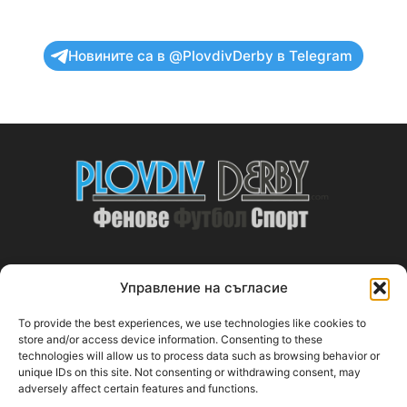
Новините са в @PlovdivDerby в Telegram
Управление на съгласие
ABOUT US
To provide the best experiences, we use technologies like cookies to
PlovdivDerby.com е първата пловдивска изцяло футболна
store and/or access device information. Consenting to these
technologies will allow us to process data such as browsing behavior or
медия!
unique IDs on this site. Not consenting or withdrawing consent, may
adversely affect certain features and functions.
Свържи се с нас:
plovdivderby.com@gmail.com