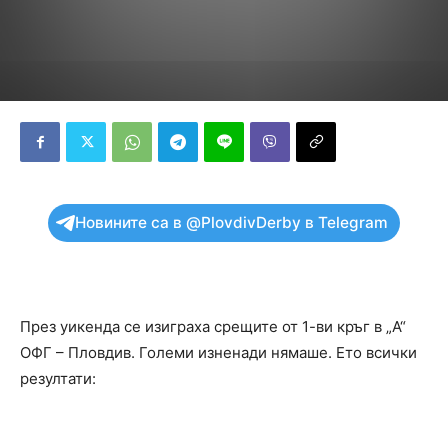
Новините са в @PlovdivDerby в Telegram
През уикенда се изиграха срещите от 1-ви кръг в „А“
ОФГ – Пловдив. Големи изненади нямаше. Ето всички
резултати: