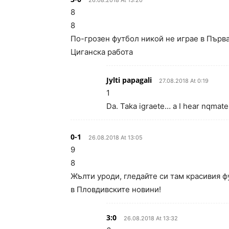
26.08.2018 At 13:20
8
8
По-грозен футбол никой не играе в Първа
Циганска работа
Jylti papagali
27.08.2018 At 0:19
1
Da. Taka igraete… a I hear nqmate
0-1
26.08.2018 At 13:05
9
8
Жълти уроди, гледайте си там красивия фу
в Пловдивските новини!
3:0
26.08.2018 At 13:32