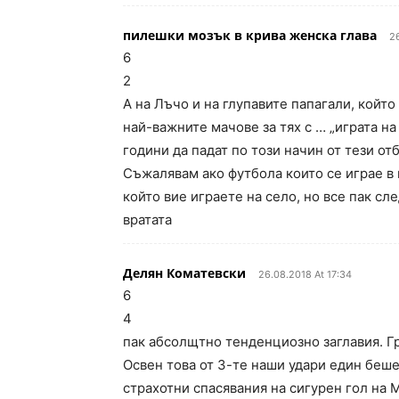
пилешки мозък в крива женска глава
26
6
2
А на Лъчо и на глупавите папагали, който
най-важните мачове за тях с … „играта н
години да падат по този начин от тези от
Съжалявам ако футбола които се играе в г
който вие играете на село, но все пак сл
вратата
Делян Коматевски
26.08.2018 At 17:34
6
4
пак абсолщтно тенденциозно заглавия. Гр
Освен това от 3-те наши удари един беше 
страхотни спасявания на сигурен гол на 