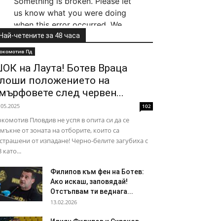
Най-четените за 48 часа
окомотив Пд
ОК на Лаута! Ботев Враца
лоши положението на
мърфовете след червен...
.05.2025
102
комотив Пловдив не успя в опита си да се
мъкне от зоната на отборите, които са
страшени от изпадане! Черно-белите загубиха с
3 като...
Филипов към фен на Ботев:
Ако искаш, заповядай!
Отстъпвам ти веднага...
13.02.2026