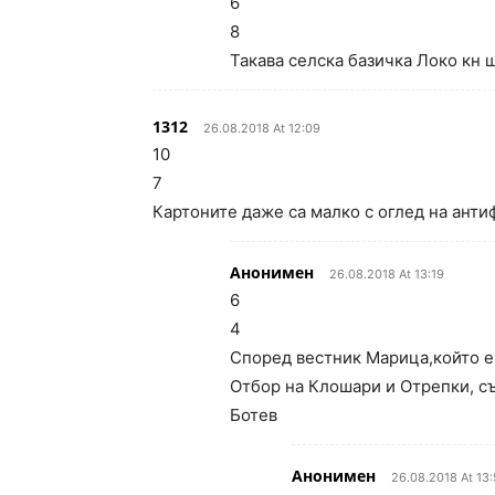
6
8
Такава селска базичка Локо кн щ
1312
26.08.2018 At 12:09
10
7
Картоните даже са малко с оглед на антиф
Анонимен
26.08.2018 At 13:19
6
4
Според вестник Марица,който е
Отбор на Клошари и Отрепки, съ
Ботев
Анонимен
26.08.2018 At 13: