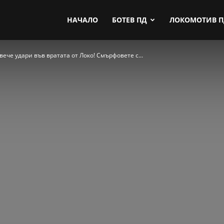
by.com
НАЧАЛО
БОТЕВ ПД
ЛОКОМОТИВ 
вече удари във вратата от Локо! Смърфовете с...