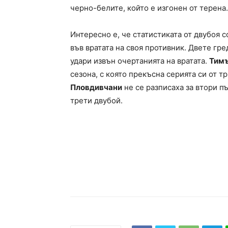
черно-белите, който е изгонен от терена.
Интересно е, че статистиката от двубоя 
във вратата на своя противник. Двете гре
удари извън очертанията на вратата.
Тимъ
сезона, с която прекъсна серията си от т
Пловдивчани
не се разписаха за втори п
трети двубой.