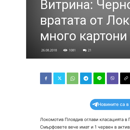
Витрина: Черн
вратата от Лок
много картони
26.08.2018
1081
21
Новините са в
Локомотив Пловдив оглави класацията в 
Смърфовете вече имат и 1 червен в актив