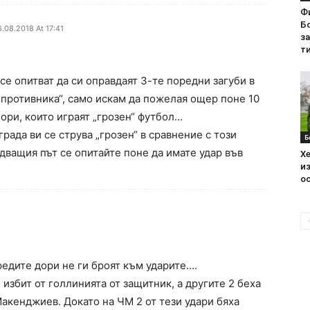
Ф
Бо
.08.2018 At 17:41
з
ти
 се опитват да си оправдаят 3-те поредни загуби в
а противника“, само искам да пожелая ощер поне 10
бори, които играят „грозен“ футбол…
рада ви се струва „грозен“ в сравнение с този
Б
едващия път се опитайте поне да имате удар във
Хе
из
ос
едите дори не ги броят към ударите….
избит от голлинията от защитник, а другите 2 беха
Макенджиев. Докато на ЧМ 2 от тези удари бяха