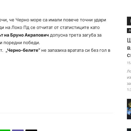
сочи, че Черно море са имали повече точни удари
ди на Локо Пд се отчитат от статистиците като
Л
т на Бруно Акрапович
допусна трета загуба за
Ш
ри поредни победи.
в
ът.
„Черно-белите“
не запазиха вратата си без гол в
с
15
Ло
из
за
1: