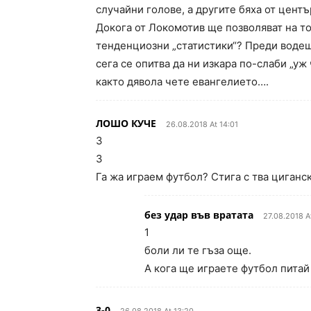
случайни голове, а другите бяха от центъ
Докога от Локомотив ще позволяват на т
тенденциозни „статистики“? Преди водеш
сега се опитва да ни изкара по-слаби „уж
както дявола чете евангелието….
ЛОШО КУЧЕ
26.08.2018 At 14:01
3
3
Га жа играем футбол? Стига с тва циганс
без удар във вратата
27.08.2018 A
1
боли ли те гъза още.
А кога ще играете футбол пита
3-0