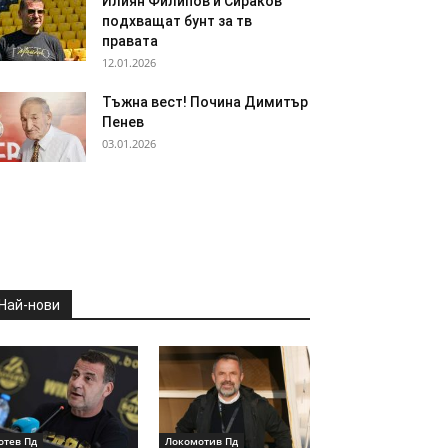
Илиян Филипов и Сираков
подхващат бунт за тв
правата
12.01.2026
Тъжна вест! Почина Димитър
Пенев
03.01.2026
Най-нови
отев Пд
Локомотив Пд