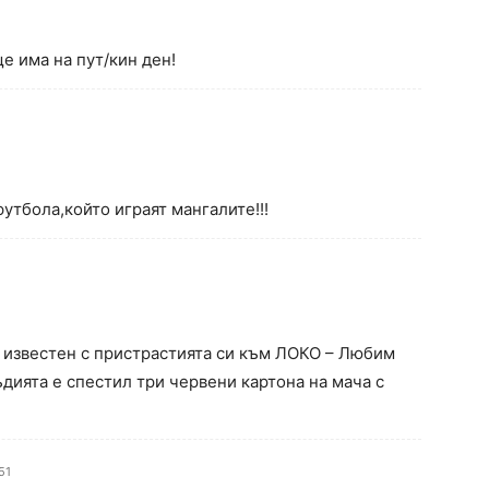
е има на пут/кин ден!
утбола,който играят мангалите!!!
 известен с пристрастията си към ЛОКО – Любим
дията е спестил три червени картона на мача с
51