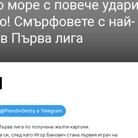
о море с повече удар
о! Смърфовете с най-
 в Първа лига
 @PlovdivDerby в Telegram
Първа лига по получени жълти картони.
а си, след като Игор Банович стана първия играч на