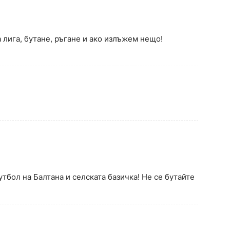
 лига, бутане, ръгане и ако излъжем нещо!
тбол на Балтана и селската базичка! Не се бутайте