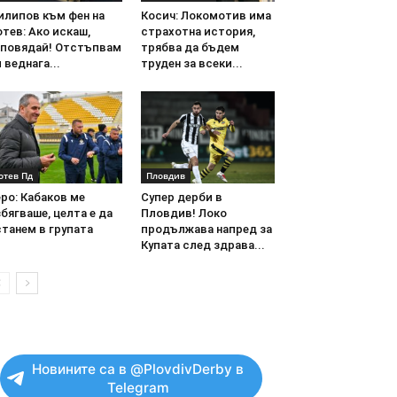
илипов към фен на
Косич: Локомотив има
тев: Ако искаш,
страхотна история,
аповядай! Отстъпвам
трябва да бъдем
 веднага...
труден за всеки...
отев Пд
Пловдив
ро: Кабаков ме
Супер дерби в
бягваше, целта е да
Пловдив! Локо
танем в групата
продължава напред за
Купата след здрава...
Новините са в @PlovdivDerby в
Telegram