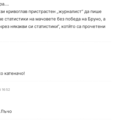
ра….
ози кривоглав пристрастен „журналист“ да пише
е статистики на мачовете без победа на Бруно, а
 чрез някакви си статистики“, котйто са прочетени
ко катеначо!
t 16:52
й Лъчо