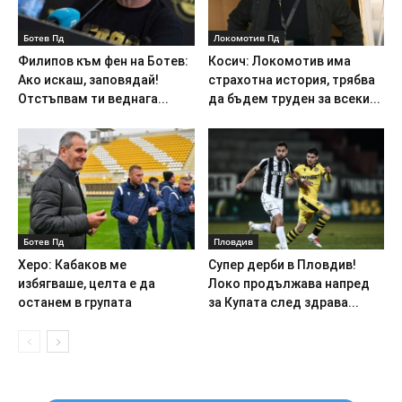
Ботев Пд
Локомотив Пд
Филипов към фен на Ботев:
Косич: Локомотив има
Ако искаш, заповядай!
страхотна история, трябва
Отстъпвам ти веднага...
да бъдем труден за всеки...
Ботев Пд
Пловдив
Херо: Кабаков ме
Супер дерби в Пловдив!
избягваше, целта е да
Локо продължава напред
останем в групата
за Купата след здрава...