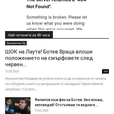
Най-четените за 48 часа
Локомотив Пд
ШОК на Лаута! Ботев Враца влоши
положението на смърфовете след
червен...
15.05.2025
102
Локомотив Пловдив не успя в опита си да се измъкне от зоната
на отборите, които са застрашени от изпадане! Черно-белите
загубиха с 1:3 като...
Филипов към фен на Ботев: Ако искаш,
заповядай! Отстъпвам ти веднага...
13.02.2026