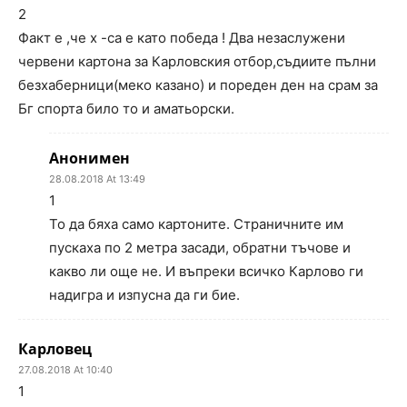
2
Факт е ,че х -са е като победа ! Два незаслужени
червени картона за Карловския отбор,съдиите пълни
безхаберници(меко казано) и пореден ден на срам за
Бг спорта било то и аматьорски.
Анонимен
28.08.2018 At 13:49
1
То да бяха само картоните. Страничните им
пускаха по 2 метра засади, обратни тъчове и
какво ли още не. И въпреки всичко Карлово ги
надигра и изпусна да ги бие.
Карловец
27.08.2018 At 10:40
1