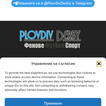
Новините са в @PlovdivDerby в Telegram
Управление на съгласие
ABOUT US
To provide the best experiences, we use technologies like cookies to
PlovdivDerby.com е първата пловдивска изцяло футболна
store and/or access device information. Consenting to these
technologies will allow us to process data such as browsing behavior or
медия!
unique IDs on this site. Not consenting or withdrawing consent, may
adversely affect certain features and functions.
Свържи се с нас:
plovdivderby.com@gmail.com
Приемане