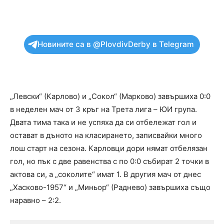
Новините са в @PlovdivDerby в Telegram
„Левски“ (Карлово) и „Сокол“ (Марково) завършиха 0:0
в неделен мач от 3 кръг на Трета лига – ЮИ група.
Двата тима така и не успяха да си отбележат гол и
остават в дъното на класирането, записвайки много
лош старт на сезона. Карловци дори нямат отбелязан
гол, но пък с две равенства с по 0:0 събират 2 точки в
актова си, а „соколите“ имат 1. В другия мач от днес
„Хасково-1957“ и „Миньор“ (Раднево) завършиха също
наравно – 2:2.