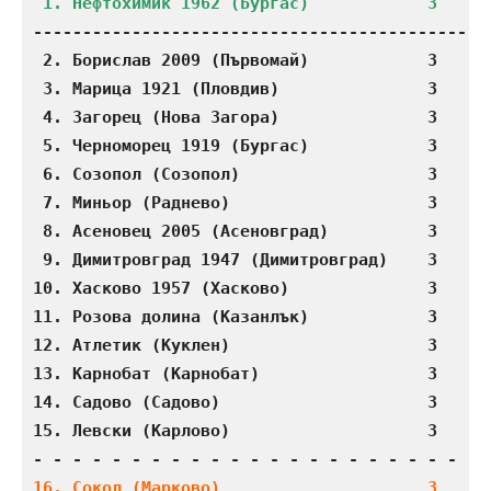
-----------------------------------------------
 2. Борислав 2009 (Първомай)            3    3 
 3. Марица 1921 (Пловдив)               3    2 
 4. Загорец (Нова Загора)               3    2 
 5. Черноморец 1919 (Бургас)            3    2 
 6. Созопол (Созопол)                   3    2 
 7. Миньор (Раднево)                    3    1 
 8. Асеновец 2005 (Асеновград)          3    1 
 9. Димитровград 1947 (Димитровград)    3    1 
10. Хасково 1957 (Хасково)              3    1 
11. Розова долина (Казанлък)            3    1 
12. Атлетик (Куклен)                    3    1 
13. Карнобат (Карнобат)                 3    1 
14. Садово (Садово)                     3    1 
15. Левски (Карлово)                    3    0 
16. Сокол (Марково)                     3    0