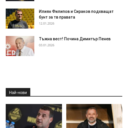
Илиян Филипов и Сираков подхващат
бунт за тв правата
12.01.2026
Тъжна вест! Почина Димитър Пенев
03.01.2026
Най-нови