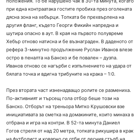
положения. То бе нарушено чак в 30-та минута, когато
при една контраатака гостите пробиха през оголената
дясна зона на хебърци. Топката бе прехвърлена на
другия фланг, където Георги Фикийн напредна и
шутира опасно в аут. В края на първото полувреме
Хебър отново натисна и бе възнаграден. В даденото от
рефера 3-минутно продължение Руслан Иванов влезе
остро в пеналта на Банско и бе повален – дузпа.
Иванов отново се нагърби с изпълнението на удара от
бялата точка и вдигна трибуните на крака – 1:0.
През втората част изненадващо ролите се размениха.
По-активният и търсещ гола отбор беше този на
Банско. Отборът на треньора Митко Крушовски взе
инициативата за сметка на домакините, които минаха в
отбрана и игра на контри. В 52-та минута Даниел
Гогов стреля от над 20 метра, топката рикушира в крак
на футболист и коварно се отби от десния стълб на