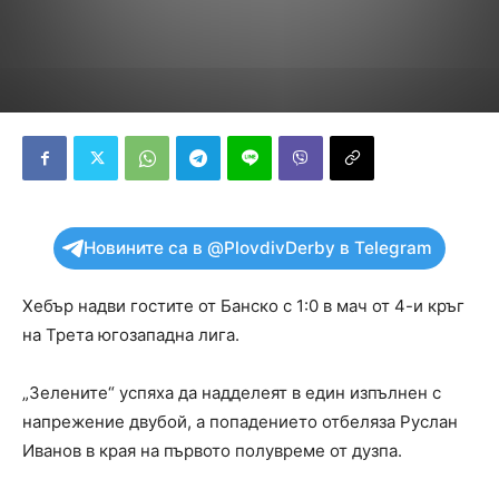
Новините са в @PlovdivDerby в Telegram
Хебър надви гостите от Банско с 1:0 в мач от 4-и кръг
на Трета югозападна лига.
„Зелените“ успяха да надделеят в един изпълнен с
напрежение двубой, а попадението отбеляза Руслан
Иванов в края на първото полувреме от дузпа.