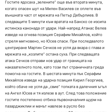
Гостите ядосаха „зелените” още във втората минута,
когато опасен шут на Милен Василев се оплете във
външната част от мрежата на Петър Дебърлиев. В
следващите 5 минути към вратата на Банско се изсипа
истинска канонада от удари. Най-напред Атанас Велев
изведе на огнева позиция Серафим Михайлов, който
стреля мигновено, но Юсев спаси. При последвалото
центриране Мартин Сечков не успя да вкара с глава и
мрежата на „козлите” остана суха. При следващата
атака Сечков отправи нов удар от границата на
наказателното поле, като този път страничната греда
помогна на гостите. В шестата минута пък Серафим
Михайлов изведе на ударна позиция Кирил Георгиев,
който обаче не успя да „свие” топката в далечния ъгъл
на Ангел Юсев и тя излезе в аут. След това положение
гостите постепенно отбиха първоначалния щурм на
пазарджиклии и мачът навлезе в русло без