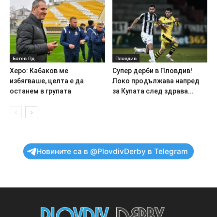
Ботев Пд
Пловдив
Херо: Кабаков ме
Супер дерби в Пловдив!
избягваше, целта е да
Локо продължава напред
останем в групата
за Купата след здрава...
Новините са в @PlovdivDerby в Telegram