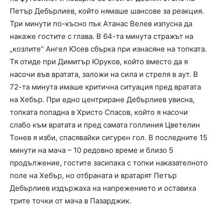
Петър Дебърлиев, който нямаше шансове за реакция.
Три минути по-късно пък Атанас Велев изпусна да
накаже гостите с глава. В 64-та минута стражът на
„козлите” Ангел Юсев сбърка при изнасяне на топката.
Тя отиде при Димитър Юруков, който вместо да я
насочи във вратата, заложи на сила и стреля в аут. В
72-та минута имаше критична ситуация пред вратата
на Хебър. При едно центриране Дебърлиев увисна,
топката попадна в Христо Спасов, който я насочи
слабо към вратата и пред самата голлиния Цветелин
Тонев я изби, спасявайки сигурен гол. В последните 15
минути на мача – 10 редовно време и близо 5
продължение, гостите засипаха с топки наказателното
поле на Хебър, но отбраната и вратарят Петър
Дебърлиев издържаха на напрежението и оставиха
трите точки от мача в Пазарджик.