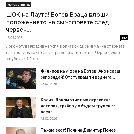
Локомотив Пд
ШОК на Лаута! Ботев Враца влоши
положението на смърфовете след
червен...
15.05.2025
102
Локомотив Пловдив не успя в опита си да се измъкне от зоната
на отборите, които са застрашени от изпадане! Черно-белите
загубиха с 1:3 като...
Филипов към фен на Ботев: Ако искаш,
заповядай! Отстъпвам ти веднага...
13.02.2026
Косич: Локомотив има страхотна
история, трябва да бъдем труден за
всеки...
12.02.2026
Тъжна вест! Почина Димитър Пенев