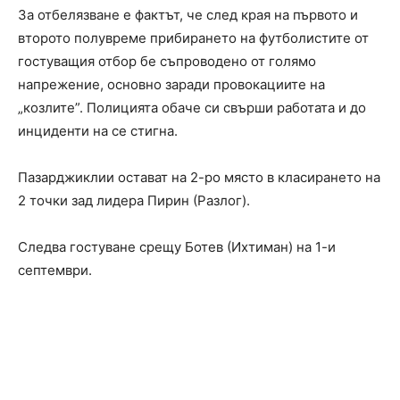
За отбелязване е фактът, че след края на първото и
второто полувреме прибирането на футболистите от
гостуващия отбор бе съпроводено от голямо
напрежение, основно заради провокациите на
„козлите”. Полицията обаче си свърши работата и до
инциденти на се стигна.
Пазарджиклии остават на 2-ро място в класирането на
2 точки зад лидера Пирин (Разлог).
Следва гостуване срещу Ботев (Ихтиман) на 1-и
септември.