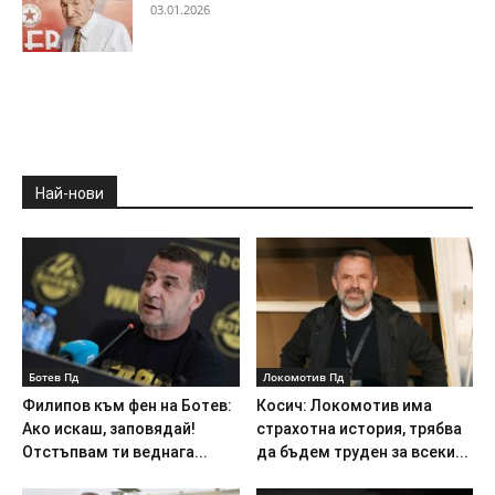
03.01.2026
Най-нови
Ботев Пд
Локомотив Пд
Филипов към фен на Ботев:
Косич: Локомотив има
Ако искаш, заповядай!
страхотна история, трябва
Отстъпвам ти веднага...
да бъдем труден за всеки...