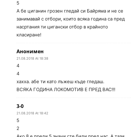
5
А бе циганин грозен гледай си Байряма и не се
занимавай с отбори, които всяка година са пред
насртания ти цигански отбор в крайното
класиране!
Анонимен
21.08.2018 At 18:38
4
4
хахха. абе ти като лъжеш къде гледаш.
ВСЯКА ГОДИНА ЛОКОМОТИВ Е ПРЕД ВАС!!!
3-0
21.08.2018 At 18:42
5
2
Ако 8 е преди 5 значи сте били пред нас. А тази