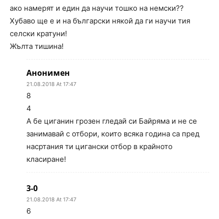
ако намерят и един да научи тошко на немски??
Хубаво ще е и на български някой да ги научи тия
селски кратуни!
Жълта тишина!
Анонимен
21.08.2018 At 17:47
8
4
А бе циганин грозен гледай си Байряма и не се
занимавай с отбори, които всяка година са пред
насртания ти цигански отбор в крайното
класиране!
3-0
21.08.2018 At 17:47
6