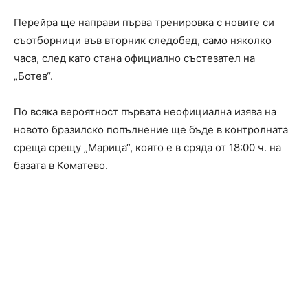
Перейра ще направи първа тренировка с новите си
съотборници във вторник следобед, само няколко
часа, след като стана официално състезател на
„Ботев“.
По всяка вероятност първата неофициална изява на
новото бразилско попълнение ще бъде в контролната
среща срещу „Марица“, която е в сряда от 18:00 ч. на
базата в Коматево.