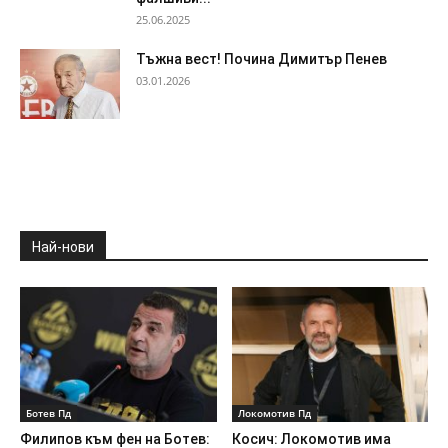
25.06.2025
Тъжна вест! Почина Димитър Пенев
03.01.2026
Най-нови
Ботев Пд
Локомотив Пд
Филипов към фен на Ботев:
Косич: Локомотив има