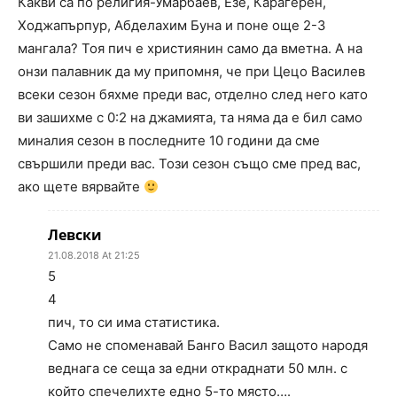
Какви са по религия-Умарбаев, Езе, Карагерен,
Ходжапърпур, Абделахим Буна и поне още 2-3
мангала? Тоя пич е християнин само да вметна. А на
онзи палавник да му припомня, че при Цецо Василев
всеки сезон бяхме преди вас, отделно след него като
ви зашихме с 0:2 на джамията, та няма да е бил само
миналия сезон в последните 10 години да сме
свършили преди вас. Този сезон също сме пред вас,
ако щете вярвайте
Левски
21.08.2018 At 21:25
5
4
пич, то си има статистика.
Само не споменавай Банго Васил защото народя
веднага се сеща за едни откраднати 50 млн. с
който спечелихте едно 5-то място….