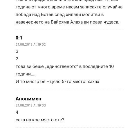
година от много време насам записахте случайна
победа над Ботев след хиляди молитви в
навечерието на Байряма Алаха ви прави чудеса.
0:1
21.08.2018 At 19:02
3
2
това ви беше „единственото“ в последните 10
години….
И то много бе – цяло 5-то място. хахах
Анонимен
21.08.2018 At 19:03
4
сега на кое място сте?