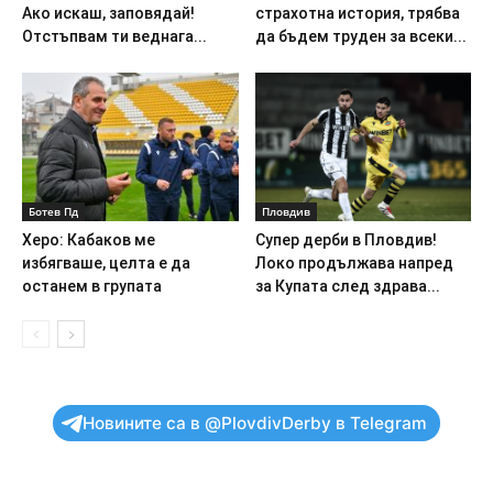
Ако искаш, заповядай!
страхотна история, трябва
Отстъпвам ти веднага...
да бъдем труден за всеки...
Ботев Пд
Пловдив
Херо: Кабаков ме
Супер дерби в Пловдив!
избягваше, целта е да
Локо продължава напред
останем в групата
за Купата след здрава...
Новините са в @PlovdivDerby в Telegram