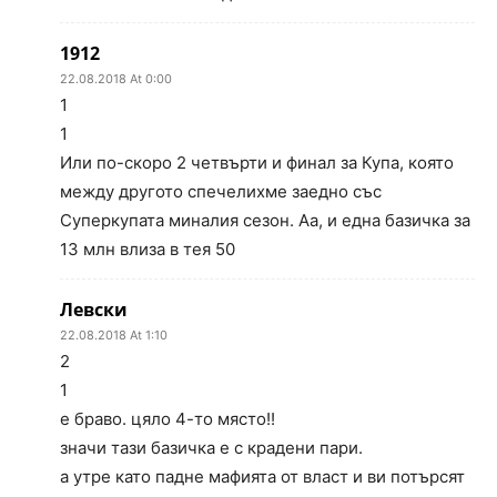
1912
22.08.2018 At 0:00
1
1
Или по-скоро 2 четвърти и финал за Купа, която
между другото спечелихме заедно със
Суперкупата миналия сезон. Аа, и една базичка за
13 млн влиза в тея 50
Левски
22.08.2018 At 1:10
2
1
е браво. цяло 4-то място!!
значи тази базичка е с крадени пари.
а утре като падне мафията от власт и ви потърсят