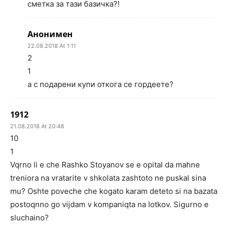
сметка за тази базичка?!
Анонимен
22.08.2018 At 1:11
2
1
а с подарени купи откога се гордеете?
1912
21.08.2018 At 20:48
10
1
Vqrno li e che Rashko Stoyanov se e opital da mahne
treniora na vratarite v shkolata zashtoto ne puskal sina
mu? Oshte poveche che kogato karam deteto si na bazata
postoqnno go vijdam v kompaniqta na Iotkov. Sigurno e
sluchaino?