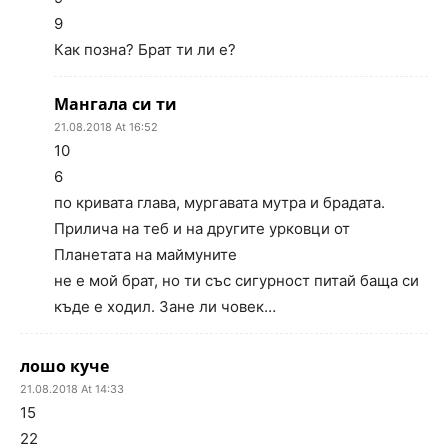
9
Как позна? Брат ти ли е?
Мангала си ти
21.08.2018 At 16:52
10
6
по кривата глава, мургавата мутра и брадата.
Прилича на теб и на другите урковци от
Планетата на маймуните
не е мой брат, но ти със сигурност питай баща си
къде е ходил. Зане ли човек…
лошо куче
21.08.2018 At 14:33
15
22