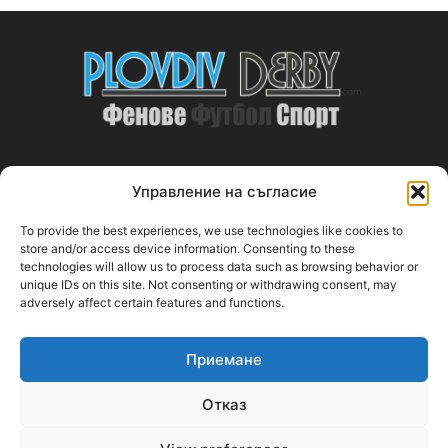
Управление на съгласие
ABOUT US
To provide the best experiences, we use technologies like cookies to
PlovdivDerby.com е първата пловдивска изцяло футболна
store and/or access device information. Consenting to these
technologies will allow us to process data such as browsing behavior or
медия!
unique IDs on this site. Not consenting or withdrawing consent, may
adversely affect certain features and functions.
Свържи се с нас:
plovdivderby.com@gmail.com
Приемане
FOLLOW US
Отказ