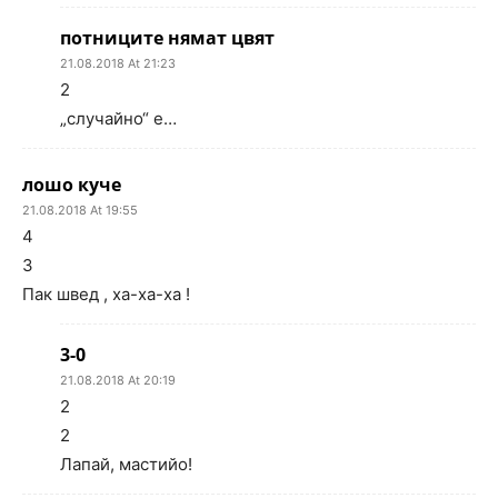
потниците нямат цвят
21.08.2018 At 21:23
2
„случайно“ е…
лошо куче
21.08.2018 At 19:55
4
3
Пак швед , ха-ха-ха !
3-0
21.08.2018 At 20:19
2
2
Лапай, мастийо!