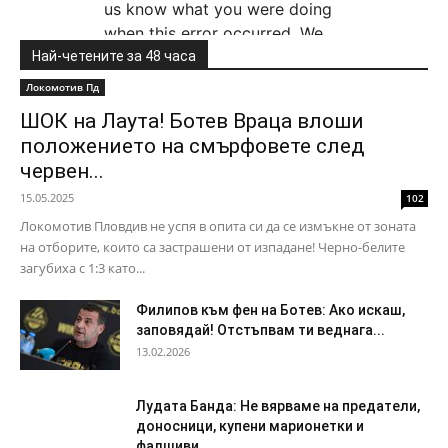
Най-четените за 48 часа
Локомотив Пд
ШОК на Лаута! Ботев Враца влоши
положението на смърфовете след
червен...
15.05.2025
102
Локомотив Пловдив не успя в опита си да се измъкне от зоната
на отборите, които са застрашени от изпадане! Черно-белите
загубиха с 1:3 като...
Филипов към фен на Ботев: Ако искаш,
заповядай! Отстъпвам ти веднага...
13.02.2026
Лудата Банда: Не вярваме на предатели,
доносници, купени марионетки и
фалшиви...