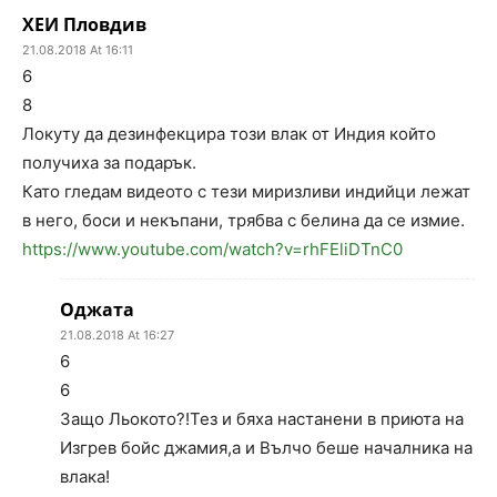
ХЕИ Пловдив
21.08.2018 At 16:11
6
8
Локуту да дезинфекцира този влак от Индия който
получиха за подарък.
Като гледам видеото с тези миризливи индийци лежат
в него, боси и некъпани, трябва с белина да се измие.
https://www.youtube.com/watch?v=rhFEliDTnC0
Оджата
21.08.2018 At 16:27
6
6
Защо Льокото?!Тез и бяха настанени в приюта на
Изгрев бойс джамия,а и Вълчо беше началника на
влака!