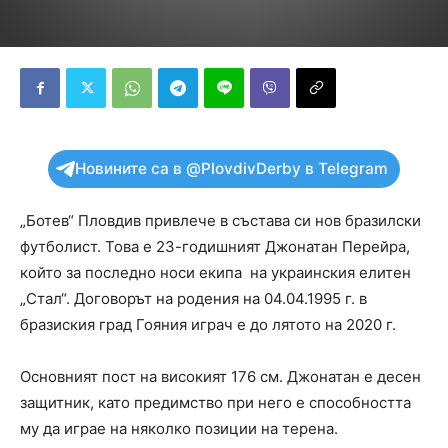
Новините са в @PlovdivDerby в Telegram
„Ботев“ Пловдив привлече в състава си нов бразилски
футболист. Това е 23-годишният Джонатан Перейра,
който за последно носи екипа на украинския елитен
„Стал“. Договорът на родения на 04.04.1995 г. в
бразиския град Гояния играч е до лятото на 2020 г.
Основният пост на високият 176 см. Джонатан е десен
защитник, като предимство при него е способността
му да играе на няколко позиции на терена.