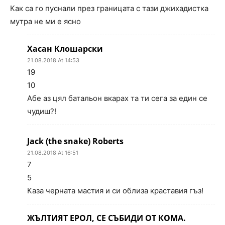
Как са го пуснали през границата с тази джихадистка
мутра не ми е ясно
Хасан Клошарски
21.08.2018 At 14:53
19
10
Абе аз цял батальон вкарах та ти сега за един се
чудиш?!
Jack (the snake) Roberts
21.08.2018 At 16:51
7
5
Каза черната мастия и си облиза краставия гъз!
ЖЪЛТИЯТ ЕРОЛ, СЕ СЪБИДИ ОТ КОМА.