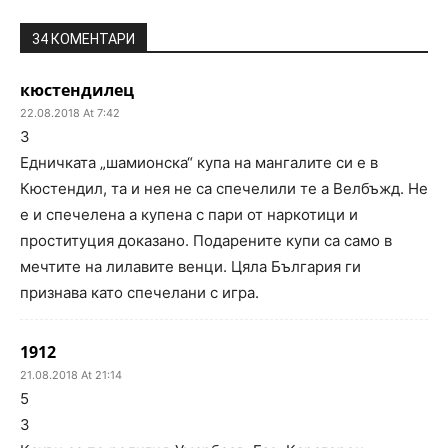
34 КОМЕНТАРИ
кюстендилец
22.08.2018 At 7:42
3
Едничката „шамионска“ купа на мангалите си е в
Кюстендил, та и нея не са спечелили те а Велбъжд. Не
е и спечелена а купена с пари от наркотици и
проституция доказано. Подарените купи са само в
мечтите на лилавите венци. Цяла България ги
признава като спечелани с игра.
1912
21.08.2018 At 21:14
5
3