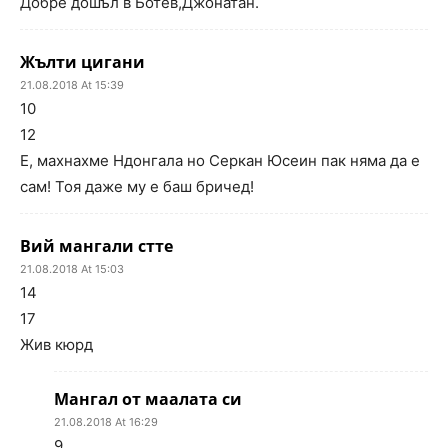
Добре дошъл в Ботев,Джонатан.
Жълти цигани
21.08.2018 At 15:39
10
12
Е, махнахме Ндонгала но Серкан Юсеин пак няма да е
сам! Тоя даже му е баш бричед!
Вий мангали стте
21.08.2018 At 15:03
14
17
Жив кюрд
Мангал от маалата си
21.08.2018 At 16:29
9