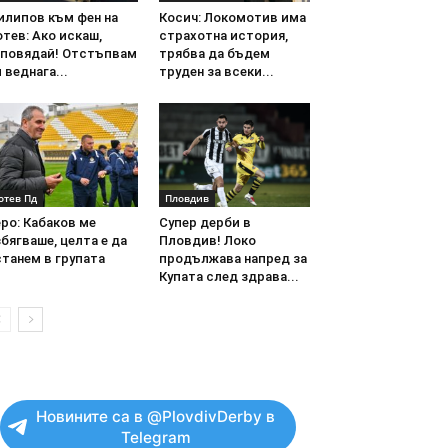
илипов към фен на
Косич: Локомотив има
тев: Ако искаш,
страхотна история,
аповядай! Отстъпвам
трябва да бъдем
 веднага...
труден за всеки...
отев Пд
Пловдив
ро: Кабаков ме
Супер дерби в
бягваше, целта е да
Пловдив! Локо
танем в групата
продължава напред за
Купата след здрава...
Новините са в @PlovdivDerby в
Telegram