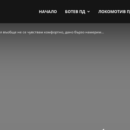
by.com
НАЧАЛО
БОТЕВ ПД
ЛОКОМОТИВ 
л въобще не се чувствам комфортно, дано бързо намерим...