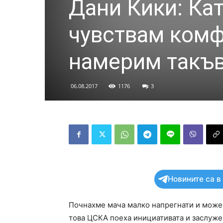
Дани Кики: Ка
чувствам комф
намерим такъ
06.08.2017
1176
3
Новините са в
Почнахме мача малко напрегнати и може 
това ЦСКА поеха инициативата и заслужен