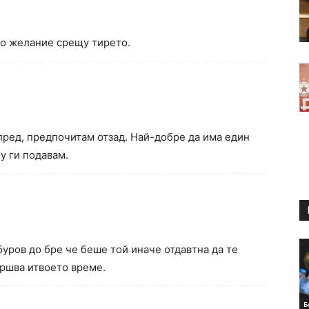
мо желание срещу тирето.
тпред, предпочитам отзад. Най-добре да има един
му ги подавам.
уров до бре че беше той иначе отдавтна да те
ршва итвоето време.
Б