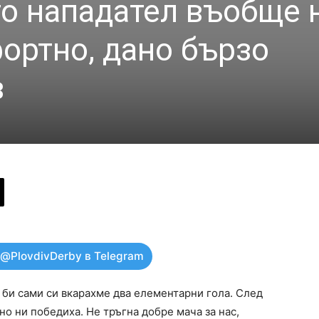
то нападател въобще 
ортно, дано бързо
в
 @PlovdivDerby в Telegram
би сами си вкарахме два елементарни гола. След
о ни победиха. Не тръгна добре мача за нас,