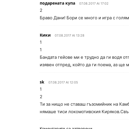
подарената купа
07.08.2017 At 17:02
2
Браво Дани! Бори се много и игра с голя
Кики
07.08.2017 At 13:28
1
1
Бандата гейове ми е трудно да ги водя о
изявен отпред, който да ги поема, аз ще 
sk
07.08.2017 At 12:05
1
2
Ти за нищо не ставаш гъзомийник на Камб
нямаше тиси локомотивския Киряков.Свъ
Коментарите са затворени