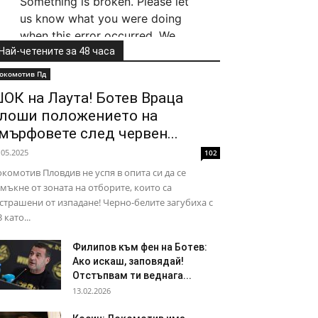
Най-четените за 48 часа
окомотив Пд
ОК на Лаута! Ботев Враца
лоши положението на
мърфовете след червен...
.05.2025
102
комотив Пловдив не успя в опита си да се
мъкне от зоната на отборите, които са
страшени от изпадане! Черно-белите загубиха с
3 като...
Филипов към фен на Ботев:
Ако искаш, заповядай!
Отстъпвам ти веднага...
13.02.2026