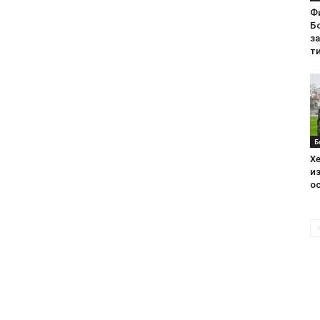
Ф
Бо
з
ти
Б
Хе
из
ос