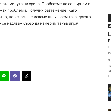
2-ата минута ни срина. Пробвахме да се върнем в
имах проблеми. Получих разтежение. Като
тно, но искаме не искаме ще играем така, докато
 се надявам бързо да намерим такъв играч.
Л
Ш
в
с
15
Ло
из
за
1: