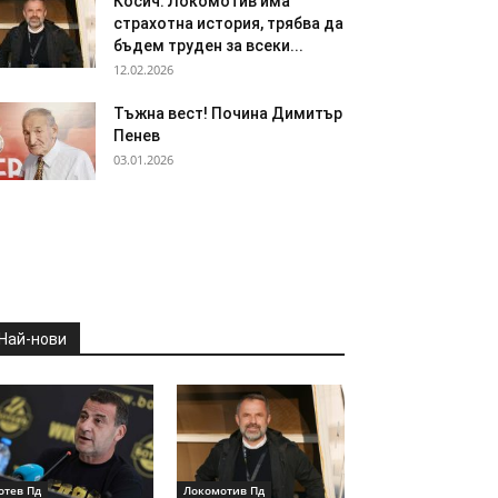
Косич: Локомотив има
страхотна история, трябва да
бъдем труден за всеки...
12.02.2026
Тъжна вест! Почина Димитър
Пенев
03.01.2026
Най-нови
отев Пд
Локомотив Пд