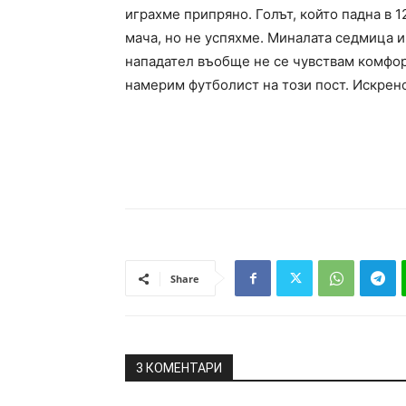
играхме припряно. Голът, който падна в 1
мача, но не успяхме. Миналата седмица 
нападател въобще не се чувствам комфор
намерим футболист на този пост. Искрено
Share
3 КОМЕНТАРИ