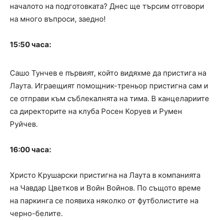
началото на подготовката? Днес ще търсим отговори
на много въпроси, заедно!
15:50 часа:
Сашо Тунчев е първият, който видяхме да пристига на
Лаута. Играещият помощник-треньор пристигна сам и
се отправи към съблекалнята на тима. В канцелариите
са директорите на клуба Росен Коруев и Румен
Руйчев.
16:00 часа:
Христо Крушарски пристигна на Лаута в компанията
на Чавдар Цветков и Войн Войнов. По същото време
на паркинга се появиха няколко от футболистите на
черно-белите.