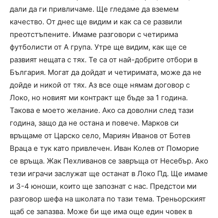
дали да ги привличаме. Ще гледаме да вземем
качество. От днес ще видим и как са се развили
преотстъпените. Имаме разговори с четирима
футболисти от А група. Утре ще видим, как ще се
развият нещата с тях. Те са от най-добрите отбори в
България. Могат да дойдат и четиримата, може да не
дойде и никой от тях. Аз все още нямам договор с
Локо, но новият ми контракт ще бъде за 1 година.
Такова е моето желание. Ако са доволни след тази
година, защо да не остана и повече. Марков си
връщаме от Царско село, Мариян Иванов от Ботев
Враца е тук като привлечен. Иван Колев от Поморие
се връща. Жак Пехливанов се завръща от Несебър. Ако
тези играчи заслужат ще останат в Локо Пд. Ще имаме
и 3-4 юноши, които ще запознат с нас. Предстои ми
разговор шефа на школата по тази тема. Треньорският
щаб се запазва. Може би ще има още един човек в