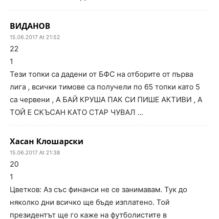
ВИДАНОВ
15.06.2017 At 21:52
22
1
Тези топки са дадени от БФС на отборите от първа
лига , всички тимове са получели по 65 топки като 5
са червени , А БАЙ КРУША ПАК СИ ПИШЕ АКТИВИ , А
ТОЙ Е СКЪСАН КАТО СТАР ЧУВАЛ …
Хасан Клошарски
15.06.2017 At 21:38
20
1
Цветков: Аз със финанси не се занимавам. Тук до
няколко дни всичко ще бъде изплатено. Той
президентът ще го каже на футболистите в