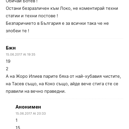
Обичай Ботев !
Остани безразличен към Локо, не коментирай техни
статии и техни постове !
Безпаричието в България е за всички така че не
злобеи те !
Бжн
15.06.2017 At 19:35
19
2
А на Жоро Илиев парите бяха от най-хубавия чистите,
на Тасев също, на Коко също, айде вече стига сте се
правили на вечно праведни.
Анонимен
15.06.2017 At 20:33
1
15