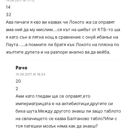
15.06.2017 At 17:12
14
32
Ава пичаги я кво ви казвах чи Локото жа са оправят
ама ний да му мислим….ся кът на шибът от КТБ-то ша
я като сън в лятна нощ в сравнение с онуй ибанъе на
Лаута …..а помните ли братя кък Локото на плясна по
жълтите дупета и на разпори анално ва да вейба.
Рачо
15.06.2017 At 18:24
20
2
Ами като гледам ще се оправят,ето
империатрицата е на антибиотици,другите си
биха шута.Между другото знаеш ли защо таблото
на свлачището се казва Балтаново табло?Или с
тоя патешки мозък няма как да знаеш?