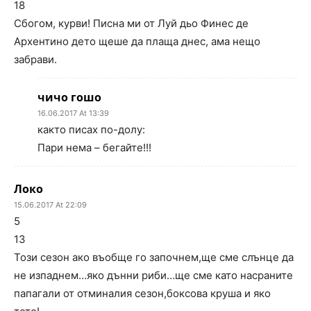
18
Сбогом, курви! Писна ми от Луй дьо Финес де
Архентино дето щеше да плаща днес, ама нещо
забрави.
чичо гошо
16.06.2017 At 13:39
както писах по-долу:
Пари нема – бегайте!!!
Локо
15.06.2017 At 22:09
5
13
Този сезон ако въобще го започнем,ще сме слънце да
не изпаднем…яко дънни риби…ще сме като насраните
папагали от отминалия сезон,боксова круша и яко