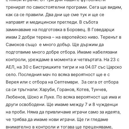
тренират по самостоятелни програми. Сега ще видим,
как са се правили. Два дни ще сме тук и ще се
направят и медицински прегледи. В събота
заминаваме на подготовка в Боровец. В Говедарци
имам 2 добри терена – на европейско ниво. Теренът в
Самоков също е много добър. Ще държим да
подготвиме много добре отбора. Имаме набелязани
контроли, уреждаме в момента и четвъртата. На 23 с
АЕЛ, на 30 с Бистришките тигри и на 04.07 със Царско
село. Последния мач по всяка вероятност ще е с
Верея или с отбора на Септември. За сега от отбора
са си тръгнали: Харуби, Горанов, Котев, Тунчев,
Любенов, Шоко и Луке. По всяка вероятност ще има и
други освободени. Ще имаме между 7 и 8 чужденци
на проби. Няма да привличаме играчи само за идеята,
че трябва да имаме нови играчи. Ще ги гледаме
внимателно в контроли и тогава ще преценяваме,