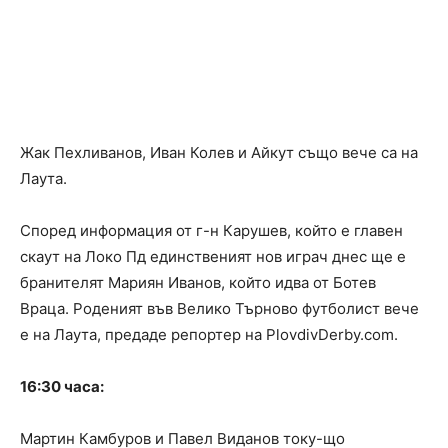
Жак Пехливанов, Иван Колев и Айкут също вече са на
Лаута.
Според информация от г-н Карушев, който е главен
скаут на Локо Пд единственият нов играч днес ще е
бранителят Мариян Иванов, който идва от Ботев
Враца. Роденият във Велико Търново футболист вече
е на Лаута, предаде репортер на PlovdivDerby.com.
16:30 часа:
Мартин Камбуров и Павел Виданов току-що