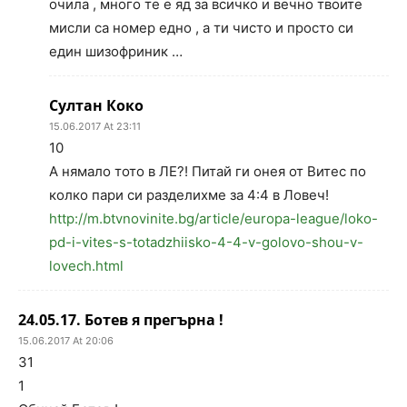
очила , много те е яд за всичко и вечно твоите
мисли са номер едно , а ти чисто и просто си
един шизофриник …
Султан Коко
15.06.2017 At 23:11
10
А нямало тото в ЛЕ?! Питай ги онея от Витес по
колко пари си разделихме за 4:4 в Ловеч!
http://m.btvnovinite.bg/article/europa-league/loko-
pd-i-vites-s-totadzhiisko-4-4-v-golovo-shou-v-
lovech.html
24.05.17. Ботев я прегърна !
15.06.2017 At 20:06
31
1