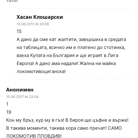
тото!
Хасан Клошарски
15.06.2017 At 23:06
15
А дано да сме кат жалтити, завършиха в средата
на таблицата, всичко им е платено до стотинка,
взеха Купата на България и ще играят в Лига
Европа! А дано ама надали! Жална ни майка
локомотивоциганска!
Анонимен
15.06.2017 At 22:04
1
19
Кон му бръз, кур му в гъз! В бироя ще цъфне и върже!
В такива моменти, такива хора само пречат! САМО
ЛОКОМОТИВ ПЛОВДИВ!