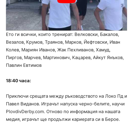
Ето ги всички, които тренират: Велковски, Бакалов,
Везалов, Крумов, Траянов, Марков, Йефтовски, Иван
Колев, Мариян Иванов, Жак Пехливанов, Хамуд,
Пиргов, Марчев, Мартинович, Кацарев, Айкут Янъков,
Павлин Евтимов
18:40 часа:
Приключи срещата между ръководството на Локо Пд и
Павел Виданов. Играчът напуска черно-белите, научи
PlovdivDerby.com. Отново по информация на нашата
медия, играчът ще продължи кариерата си в Берое.