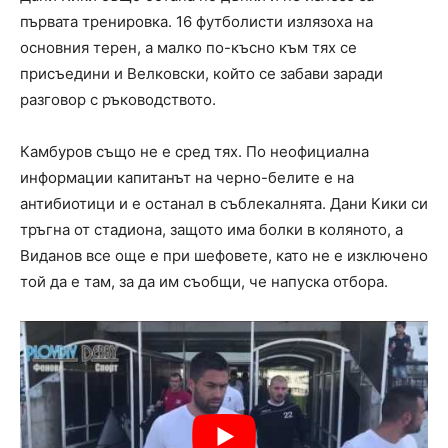
първата тренировка. 16 футболисти излязоха на
основния терен, а малко по-късно към тях се
присъедини и Велковски, който се забави заради
разговор с ръководството.
Камбуров също не е сред тях. По неофициална
информации капитанът на черно-белите е на
антибиотици и е останал в съблекалнята. Дани Кики си
тръгна от стадиона, защото има болки в коляното, а
Виданов все още е при шефовете, като не е изключено
той да е там, за да им съобщи, че напуска отбора.