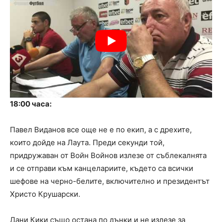
18:00 часа:
Павел Виданов все още не е по екип, а с дрехите,
които дойде на Лаута. Преди секунди той,
придружаван от Войн Войнов излезе от съблекалнята
и се отправи към канцелариите, където са всички
шефове на черно-белите, включително и президентът
Христо Крушарски.
Дани Кики също остана по дънки и не излезе за