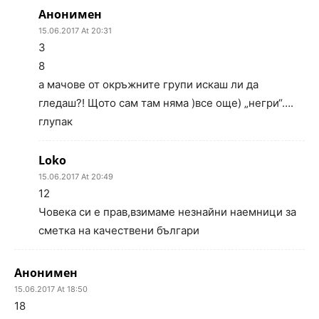
Анонимен
15.06.2017 At 20:31
3
8
а мачове от окръжните групи искаш ли да
гледаш?! Щото сам там няма )все още) „негри“….
глупак
Loko
15.06.2017 At 20:49
12
Човека си е прав,взимаме незнайни наемници за
сметка на качествени българи
Анонимен
15.06.2017 At 18:50
18