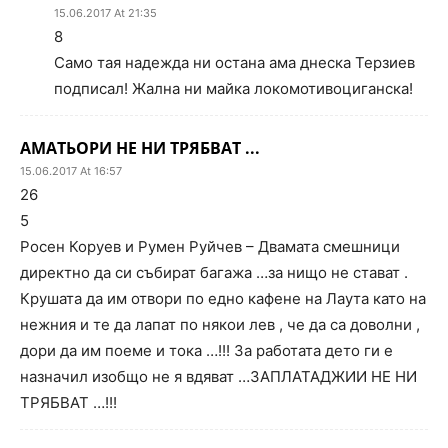
15.06.2017 At 21:35
8
Само тая надежда ни остана ама днеска Терзиев
подписал! Жална ни майка локомотивоциганска!
АМАТЬОРИ НЕ НИ ТРЯБВАТ ...
15.06.2017 At 16:57
26
5
Росен Коруев и Румен Руйчев – Двамата смешници
директно да си събират багажа …за нищо не стават .
Крушата да им отвори по едно кафене на Лаута като на
нежния и те да лапат по някои лев , че да са доволни ,
дори да им поеме и тока …!!! За работата дето ги е
назначил изобщо не я вдяват …ЗАПЛАТАДЖИИ НЕ НИ
ТРЯБВАТ …!!!