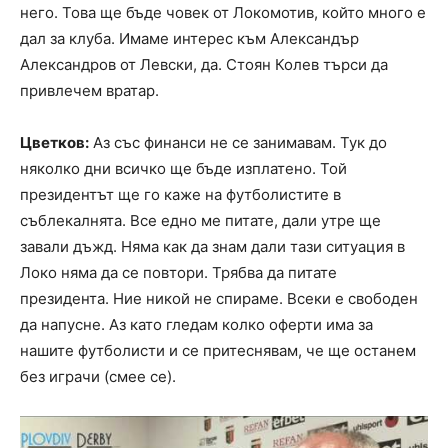
него. Това ще бъде човек от Локомотив, който много е
дал за клуба. Имаме интерес към Александър
Александров от Левски, да. Стоян Колев търси да
привлечем вратар.
Цветков:
Аз със финанси не се занимавам. Тук до
няколко дни всичко ще бъде изплатено. Той
президентът ще го каже на футболистите в
съблекалнята. Все едно ме питате, дали утре ще
завали дъжд. Няма как да знам дали тази ситуация в
Локо няма да се повтори. Трябва да питате
президента. Ние никой не спираме. Всеки е свободен
да напусне. Аз като гледам колко оферти има за
нашите футболисти и се притеснявам, че ще останем
без играчи (смее се).