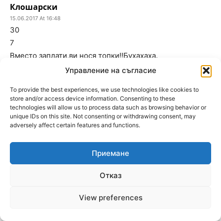
Клошарски
15.06.2017 At 16:48
30
7
Вместо заплати,ви нося топки!!Бухахаха.
Управление на съгласие
Столипиново
To provide the best experiences, we use technologies like cookies to
15.06.2017 At 16:45
store and/or access device information. Consenting to these
32
technologies will allow us to process data such as browsing behavior or
unique IDs on this site. Not consenting or withdrawing consent, may
6
adversely affect certain features and functions.
Да дойде поне почентият президент и да донес по
кашон кроасани…. Умрях ме, бре ….
Приемане
Калеко
Отказ
15.06.2017 At 16:50
24
View preferences
5