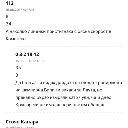
112
15.06.2017 At 17:15
8
34
А няколко линейки пристигнаха с бясна скорост в
Коматево.
0-3-2 19-12
15.06.2017 At 17:37
35
3
Да бе и аз ги видях дойдоха да гледат тренирвката
на шампиона.Били ги викали за Лаута, но
прекално бързо измряли като чули, че и днес
Крушарски не им дал пари пък им обещал !
Стоян Канара