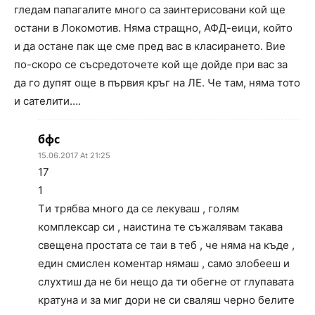
гледам папагалите много са заинтерисовани кой ще
остани в Локомотив. Няма стращно, АФД-еици, който
и да остане пак ще сме пред вас в класирането. Вие
по-скоро се съсредоточете кой ще дойде при вас за
да го дупят още в първия кръг на ЛЕ. Че там, няма тото
и сателити….
бфс
15.06.2017 At 21:25
17
1
Tи трябва много да се лекуваш , голям
комплексар си , наистина те съжалявам такава
свещена простата се таи в теб , че няма на къде ,
един смислен коментар нямаш , само злобееш и
слухтиш да не би нещо да ти обегне от глупавата
кратуна и за миг дори не си сваляш черно белите