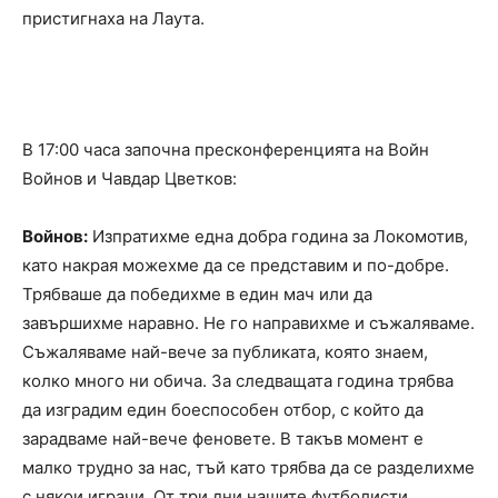
пристигнаха на Лаута.
В 17:00 часа започна пресконференцията на Войн
Войнов и Чавдар Цветков:
Войнов:
Изпратихме една добра година за Локомотив,
като накрая можехме да се представим и по-добре.
Трябваше да победихме в един мач или да
завършихме наравно. Не го направихме и съжаляваме.
Съжаляваме най-вече за публиката, която знаем,
колко много ни обича. За следващата година трябва
да изградим един боеспособен отбор, с който да
зарадваме най-вече феновете. В такъв момент е
малко трудно за нас, тъй като трябва да се разделихме
с някои играчи. От три дни нашите футболисти