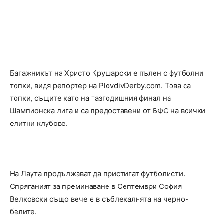
Багажникът на Христо Крушарски е пълен с футболни
топки, видя репортер на PlovdivDerby.com. Това са
топки, същите като на тазгодишния финал на
Шампионска лига и са предоставени от БФС на всички
елитни клубове.
На Лаута продължават да пристигат футболисти.
Спряганият за преминаване в Септември София
Велковски също вече е в съблекалнята на черно-
белите.