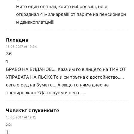
Нито един от тези, който изброяваш, не е
откраднал 4 милиарда!!! от парите на пенсионери
и данакоплатци!!!
Пловдив
15.06.2017 At 19:34
36
1
БРАВО НА ВИДАНОВ…. Каза им го в лицето на ТИЯ ОТ
УПРАВАТА НА ЛЬОКОТо и си тръгна с достойнство…..
сега е ред на Зумето… А защо го няма днес на
тренировката ?Да го чуем и него …..
Човекът с пуканките
15.06.2017 At 19:15
33
1