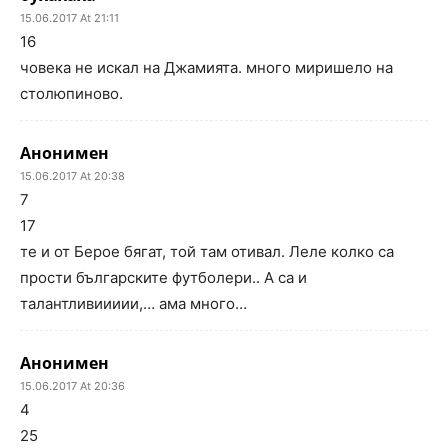
15.06.2017 At 21:11
16
човека не искал на Джамията. много миришело на
столюпиново.
Анонимен
15.06.2017 At 20:38
7
17
те и от Берое бягат, той там отивал. Леле колко са
прости българските футболери.. А са и
талантливиииии,… ама много…
Анонимен
15.06.2017 At 20:36
4
25