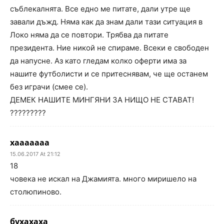
съблекалнята. Все едно ме питате, дали утре ще
завали дъжд. Няма как да знам дали тази ситуация в
Локо няма да се повтори. Трябва да питате
президента. Ние никой не спираме. Всеки е свободен
да напусне. Аз като гледам колко оферти има за
нашите футболисти и се притеснявам, че ще останем
без играчи (смее се).
ДЕМЕК НАШИТЕ МИНГЯНИ ЗА НИЩО НЕ СТАВАТ!
?????????
хааааааа
15.06.2017 At 21:12
18
човека не искал на Джамията. много миришело на
столюпиново.
бухахаха