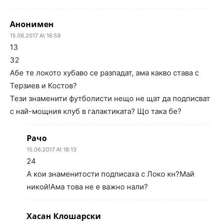
Анонимен
15.06.2017 At 16:59
13
32
Абе те локото хубаво се разпадат, ама какво става с
Терзиев и Костов?
Тези знаменити футболисти нещо не щат да подписват
с най-мощния клуб в галактиката? Що така бе?
Рачо
15.06.2017 At 18:13
24
А кои знаменитости подписаха с Локо кн?Май
никой!Ама това не е важно нали?
Хасан Клошарски