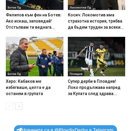
Ботев Пд
Локомотив Пд
Филипов към фен на Ботев:
Косич: Локомотив има
Ако искаш, заповядай!
страхотна история, трябва
Отстъпвам ти веднага...
да бъдем труден за всеки...
Ботев Пд
Пловдив
Херо: Кабаков ме
Супер дерби в Пловдив!
избягваше, целта е да
Локо продължава напред
останем в групата
за Купата след здрава...
Новините са в @PlovdivDerby в Telegram