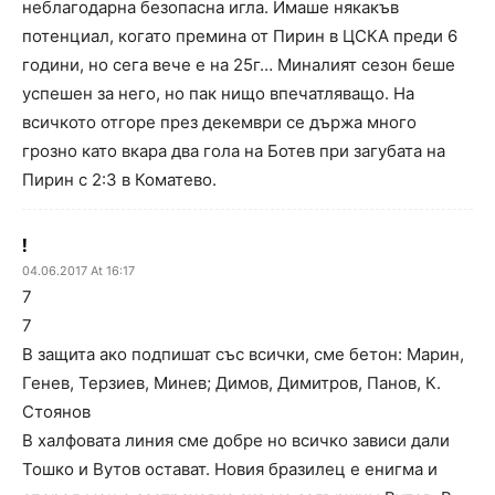
неблагодарна безопасна игла. Имаше някакъв
потенциал, когато премина от Пирин в ЦСКА преди 6
години, но сега вече е на 25г… Миналият сезон беше
успешен за него, но пак нищо впечатляващо. На
всичкото отгоре през декември се държа много
грозно като вкара два гола на Ботев при загубата на
Пирин с 2:3 в Коматево.
!
04.06.2017 At 16:17
7
7
В защита ако подпишат със всички, сме бетон: Марин,
Генев, Терзиев, Минев; Димов, Димитров, Панов, К.
Стоянов
В халфовата линия сме добре но всичко зависи дали
Тошко и Вутов остават. Новия бразилец е енигма и