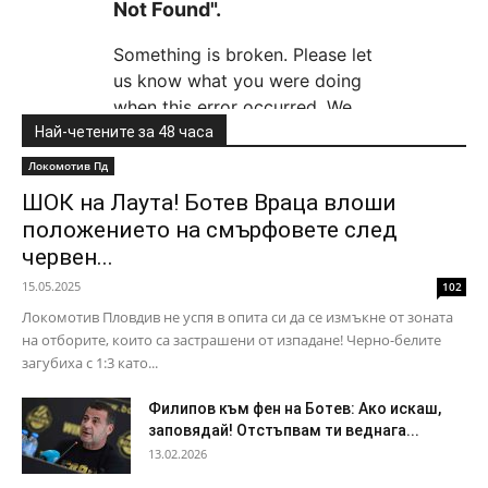
Най-четените за 48 часа
Локомотив Пд
ШОК на Лаута! Ботев Враца влоши
положението на смърфовете след
червен...
15.05.2025
102
Локомотив Пловдив не успя в опита си да се измъкне от зоната
на отборите, които са застрашени от изпадане! Черно-белите
загубиха с 1:3 като...
Филипов към фен на Ботев: Ако искаш,
заповядай! Отстъпвам ти веднага...
13.02.2026