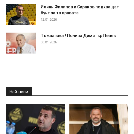
Илиян Филипов и Сираков подхващат
бунт за тв правата
12.01.2026
Тъжна вест! Почина Димитър Пенев
03.01.2026
Най-нови