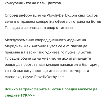
конкуренцията на Иван Цветков.
Според информация на PlovdivDerby.com към Костов
вече е отправена конкретна оферта от страна на Ботев
Пловдив и се очаква отговор от играча.
Междувременно според днешното издание на
Меридиан Мач Антонио Вутов се е съгласил да
премине в Левски, ако Удинезе го пусне. В Ботев
Пловдив обаче са на мнение, че ако италианците
решат да преотстъпват младия нападател в България,
то той със сигурност ще играе с жълто-черната
фланелка, научи PlovdivDerby.com.
Всичко за трансферите в Ботев Пловдив можете да
следите ТУК>>>