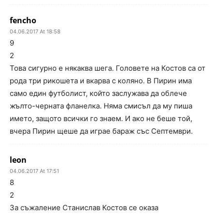
fencho
04.06.2017 At 18:58
9
2
Това сигурно е някаква шега. Головете на Костов са от
рода три рикошета и вкарва с коляно. В Пирин има
само един футболист, който заслужава да облече
жълто-черната фланелка. Няма смисъл да му пиша
името, защото всички го знаем. И ако не беше той,
вчера Пирин щеше да играе бараж със Септември.
leon
04.06.2017 At 17:51
8
2
За съжаление Станислав Костов се оказа