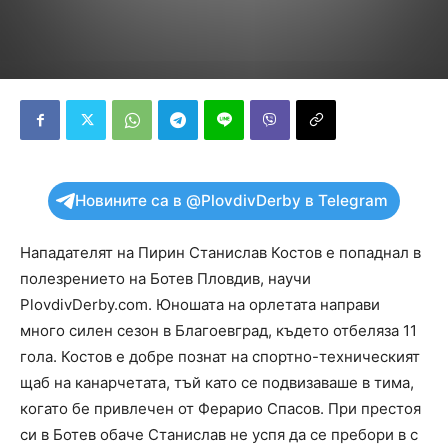
Новините са в @PlovdivDerby в Telegram
Нападателят на Пирин Станислав Костов е попаднал в
полезрението на Ботев Пловдив, научи
PlovdivDerby.com. Юношата на орлетата направи
много силен сезон в Благоевград, където отбеляза 11
гола. Костов е добре познат на спортно-техническият
щаб на канарчетата, тъй като се подвизаваше в тима,
когато бе привлечен от Ферарио Спасов. При престоя
си в Ботев обаче Станислав не успя да се пребори в с