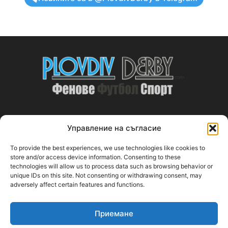
Управление на съгласие
ABOUT US
To provide the best experiences, we use technologies like cookies to
PlovdivDerby.com е първата пловдивска изцяло футболна
store and/or access device information. Consenting to these
technologies will allow us to process data such as browsing behavior or
медия!
unique IDs on this site. Not consenting or withdrawing consent, may
adversely affect certain features and functions.
Свържи се с нас:
plovdivderby.com@gmail.com
Приемане
FOLLOW US