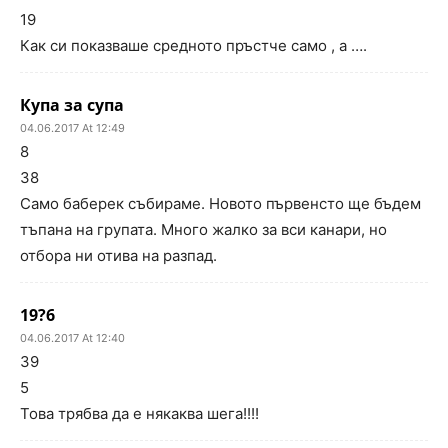
19
Как си показваше средното пръстче само , а ….
Купа за супа
04.06.2017 At 12:49
8
38
Само баберек събираме. Новото първенсто ще бъдем
тъпана на групата. Много жалко за вси канари, но
отбора ни отива на разпад.
19?6
04.06.2017 At 12:40
39
5
Това трябва да е някаква шега!!!!