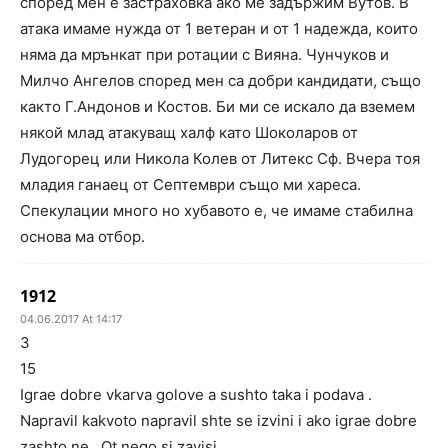
според мен е застраховка ако ме задържим Вутов. В
атака имаме нужда от 1 ветеран и от 1 надежда, които
няма да мрънкат при ротации с Вияна. Чунчуков и
Милчо Ангелов според мен са добри кандидати, също
както Г.Андонов и Костов. Би ми се искало да вземем
някой млад атакуващ халф като Шоколаров от
Лудогорец или Никола Колев от Литекс Сф. Вчера тоя
младия ганаец от Септември също ми хареса.
Спекулации много но хубавото е, че имаме стабилна
основа ма отбор.
1912
04.06.2017 At 14:17
3
15
Igrae dobre vkarva golove a sushto taka i podava .
Napravil kakvoto napravil shte se izvini i ako igrae dobre
zashto ne . Ot nego si zavisi .