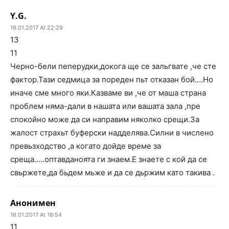
Y.G.
16.01.2017 At 22:29
13
11
Черно-бели пеперудки,докога ще се зальгвате ,че сте
фактор.Тази седмица за пореден пьт отказан бой….Но
иначе сме много яки.Казваме ви ,че от маша страна
проблем няма-дали в нашата или вашата зала ,пре
спокойно може да си направим няколко срещи.За
жалост страхьт буферски надделява.Силни в числено
превьзходство ,а когато дойде време за
среща…..оптавданоята ги знаем.Е знаете с кой да се
свьржете,да бьдем мьже и да се дьржим като такива .
Анонимен
16.01.2017 At 18:54
11