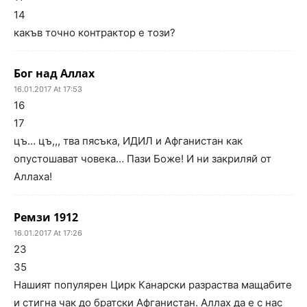
14
какъв точно контрактор е този?
Бог над Аллах
16.01.2017 At 17:53
16
17
цъ… цъ,,, тва пясъка, ИДИЛ и Афганистан как
опустошават човека… Пази Боже! И ни закриляй от
Аллаха!
Ремзи 1912
16.01.2017 At 17:26
23
35
Нашият популярен Цирк Канарски разраства мащабите
и стигна чак до братски Афганистан. Аллах да е с нас