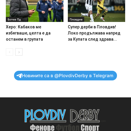
Ботев Пд
Пловдив
Херо: Кабаков ме
Супер дерби в Пловдив!
избягваше, целта е да
Локо продължава напред
останем в групата
за Купата след здрава...
Новините са в @PlovdivDerby в Telegram