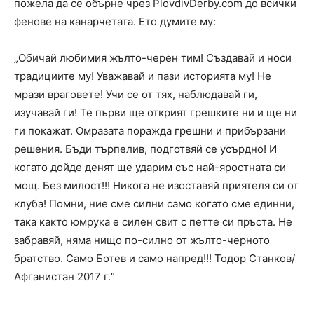
пожела да се обърне чрез PlovdivDerby.com до всички
фенове на канарчетата. Ето думите му:
„Обичай любимия жълто-черен тим! Създавай и носи
традициите му! Уважавай и пази историята му! Не
мрази враговете! Учи се от тях, наблюдавай ги,
изучавай ги! Те първи ще открият грешките ни и ще ни
ги покажат. Омразата поражда грешни и прибързани
решения. Бъди търпелив, подготвяй се усърдно! И
когато дойде денят ще ударим със най-яростната си
мощ. Без милост!!! Никога не изоставяй приятеля си от
клуба! Помни, ние сме силни само когато сме единни,
така както юмрука е силен свит с петте си пръста. Не
забравяй, няма нищо по-силно от жълто-черното
братство. Само Ботев и само напред!!! Тодор Станков/
Афганистан 2017 г.“