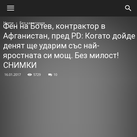
Home
Без категория
Фен на Ботев, контрактор в
Афганистан, пред PD: Когато дойде
денят ще ударим със най-
яростната си мощ. Без милост!
СНИМКИ
16.01.2017
5729
10