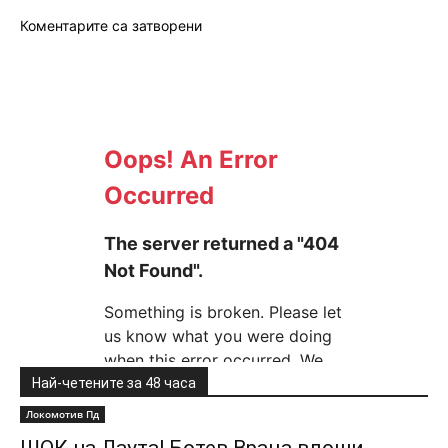
Коментарите са затворени
Най-четените за 48 часа
Локомотив Пд