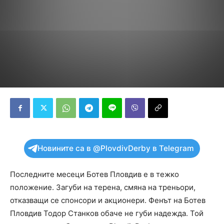
Новините са в @PlovdivDerby в Telegram
Последните месеци Ботев Пловдив е в тежко
положение. Загуби на терена, смяна на треньори,
отказващи се спонсори и акционери. Фенът на Ботев
Пловдив Тодор Станков обаче не губи надежда. Той