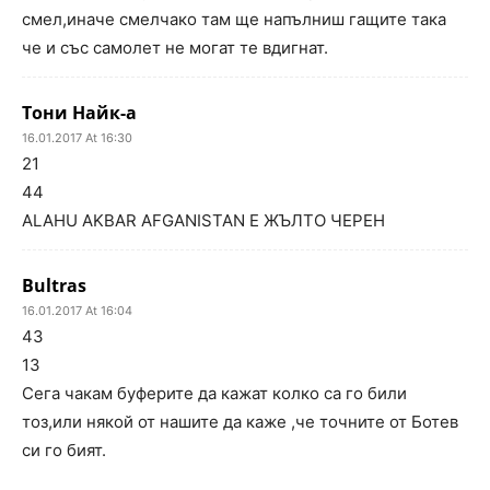
смел,иначе смелчако там ще напълниш гащите така
че и със самолет не могат те вдигнат.
Тони Найк-а
16.01.2017 At 16:30
21
44
ALAHU AKBAR AFGANISTAN Е ЖЪЛТО ЧЕРЕН
Bultras
16.01.2017 At 16:04
43
13
Сега чакам буферите да кажат колко са го били
тоз,или някой от нашите да каже ,че точните от Ботев
си го бият.