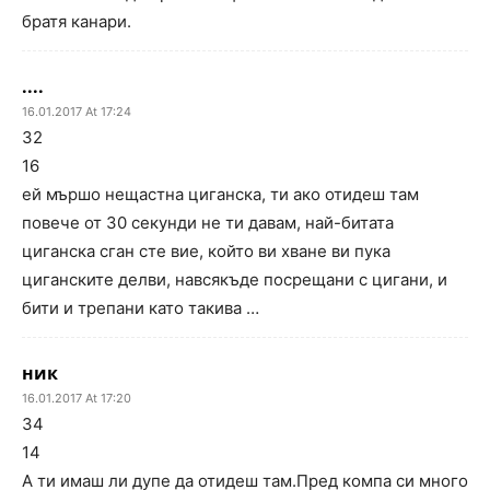
братя канари.
....
16.01.2017 At 17:24
32
16
ей мършо нещастна циганска, ти ако отидеш там
повече от 30 секунди не ти давам, най-битата
циганска сган сте вие, който ви хване ви пука
циганските делви, навсякъде посрещани с цигани, и
бити и трепани като такива …
ник
16.01.2017 At 17:20
34
14
А ти имаш ли дупе да отидеш там.Пред компа си много