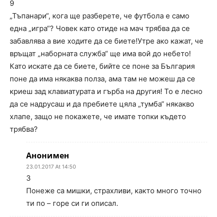
9
„Тъпанари“, кога ще разберете, че футбола е само
една „игра“? Човек като отиде на мач трябва да се
забавлява а вие ходите да се биете!Утре ако кажат, че
връщат „наборната служба“ ще има вой до небето!
Като искате да се биете, бийте се поне за България
поне да има някаква полза, ама там не можеш да се
криеш зад клавиатурата и гърба на другия! То е лесно
да се надрусаш и да пребиете цяла „тумба“ някакво
хлапе, защо не покажете, че имате топки където
трябва?
Анонимен
23.01.2017 At 14:50
3
Понеже са мишки, страхливи, както много точно
ти по – горе си ги описал.