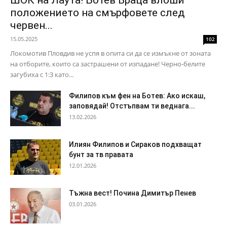
ШОК на Лаута! Ботев Враца влоши
положението на смърфовете след
червен...
15.05.2025
102
Локомотив Пловдив не успя в опита си да се измъкне от зоната
на отборите, които са застрашени от изпадане! Черно-белите
загубиха с 1:3 като...
Филипов към фен на Ботев: Ако искаш,
заповядай! Отстъпвам ти веднага...
13.02.2026
Илиян Филипов и Сираков подхващат
бунт за тв правата
12.01.2026
Тъжна вест! Почина Димитър Пенев
03.01.2026