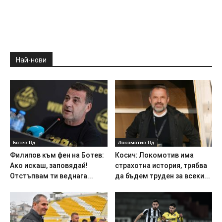
Най-нови
Ботев Пд
Локомотив Пд
Филипов към фен на Ботев:
Косич: Локомотив има
Ако искаш, заповядай!
страхотна история, трябва
Отстъпвам ти веднага...
да бъдем труден за всеки...