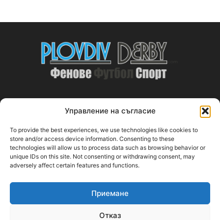
Управление на съгласие
ABOUT US
To provide the best experiences, we use technologies like cookies to
PlovdivDerby.com е първата пловдивска изцяло футболна
store and/or access device information. Consenting to these
technologies will allow us to process data such as browsing behavior or
медия!
unique IDs on this site. Not consenting or withdrawing consent, may
adversely affect certain features and functions.
Свържи се с нас:
plovdivderby.com@gmail.com
Приемане
FOLLOW US
Отказ