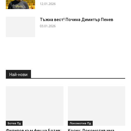
12.01.2026
Тъжна вест! Почина Димитър Пенев
03.01.2026
Най-нови
Ботев Пд
Локомотив Пд
Филипов към фен на Ботев:
Косич: Локомотив има