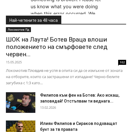
Най-четените за 48 часа
Локомотив Пд
ШОК на Лаута! Ботев Враца влоши
положението на смърфовете след
червен...
15.05.2025
102
Локомотив Пловдив не успя в опита си да се измъкне от зоната
на отборите, които са застрашени от изпадане! Черно-белите
загубиха с 1:3 като...
Филипов към фен на Ботев: Ако искаш,
заповядай! Отстъпвам ти веднага...
13.02.2026
Илиян Филипов и Сираков подхващат
бунт за тв правата