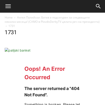
Home
Ангел Палийски: Ботев е подсигурен за следващите
няколко месеца! (САМО в PlovdivDerbyTV цялата реч на президента)
1731
1731