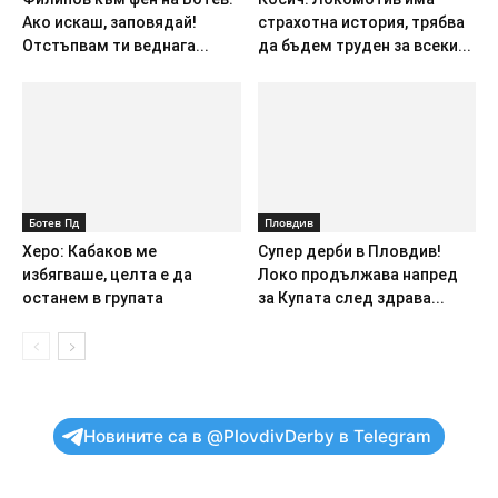
Ако искаш, заповядай!
страхотна история, трябва
Отстъпвам ти веднага...
да бъдем труден за всеки...
Ботев Пд
Пловдив
Херо: Кабаков ме
Супер дерби в Пловдив!
избягваше, целта е да
Локо продължава напред
останем в групата
за Купата след здрава...
Новините са в @PlovdivDerby в Telegram