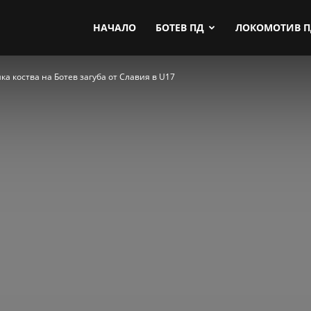
by.com
НАЧАЛО
БОТЕВ ПД
ЛОКОМОТИВ 
а коства на Ботев загуба от Славия в U17