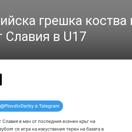
ийска грешка коства 
т Славия в U17
 @PlovdivDerby в Telegram
т Славия в мач от последния есенен кръг на
убоят се игра на изкуствения терен на базата в