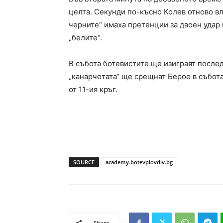
целта. Секунди по-късно Колев отново вл
черните“ имаха претенции за двоен удар н
„белите“.
В събота ботевистите ще изиграят послед
„канарчетата“ ще срещнат Берое в събота 
от 11-ия кръг.
SOURCE
academy.botevplovdiv.bg
Share