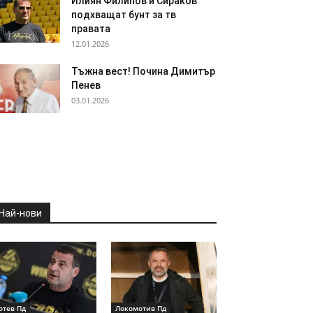
Илиян Филипов и Сираков
подхващат бунт за тв
правата
12.01.2026
Тъжна вест! Почина Димитър
Пенев
03.01.2026
Най-нови
отев Пд
Локомотив Пд