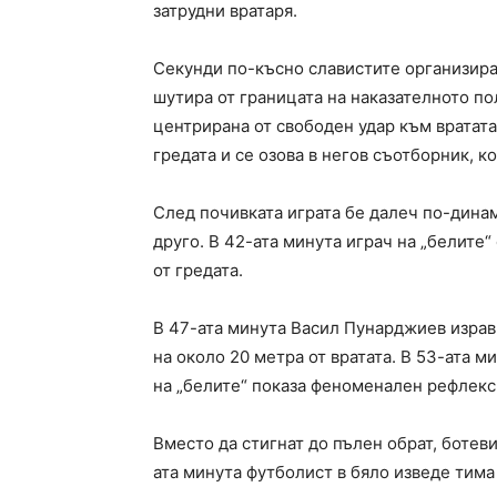
затрудни вратаря.
Секунди по-късно славистите организирах
шутира от границата на наказателното пол
центрирана от свободен удар към вратата 
гредата и се озова в негов съотборник, ко
След почивката играта бе далеч по-дина
друго. В 42-ата минута играч на „белите“
от гредата.
В 47-ата минута Васил Пунарджиев изравн
на около 20 метра от вратата. В 53-ата м
на „белите“ показа феноменален рефлекс 
Вместо да стигнат до пълен обрат, ботеви
ата минута футболист в бяло изведе тима