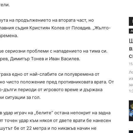
тели.
ута на продължението на втората част, но
лавния съдия Кристиян Колев от Пловдив. „Жълто-
Л
времена.
Ш
в
е сериозни проблеми с нападението на тима си.
с
рев, Димитър Тонев и Иван Василев.
15
Ло
граха едно от най-слабите си полувремена от
из
едно чисто положение пред противниковата врата. От
за
по-дълги периоди от игровото време и държаха
1:
ни ситуации за гол.
 удар играч на „белите“ остана непокрит на задна
ят точен удар към някоя от двете врати бе нанесен
шутът бе от 22 метра и по никакъв начин не