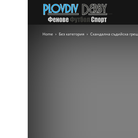
PlovdivDer
Home
Без категория
Скандална съдийска грешк