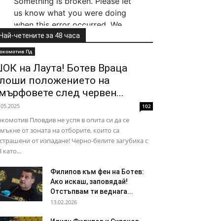
Най-четените за 48 часа
окомотив Пд
ОК на Лаута! Ботев Враца
лоши положението на
мърфовете след червен...
.05.2025
102
комотив Пловдив не успя в опита си да се
мъкне от зоната на отборите, които са
страшени от изпадане! Черно-белите загубиха с
3 като...
Филипов към фен на Ботев:
Ако искаш, заповядай!
Отстъпвам ти веднага...
13.02.2026