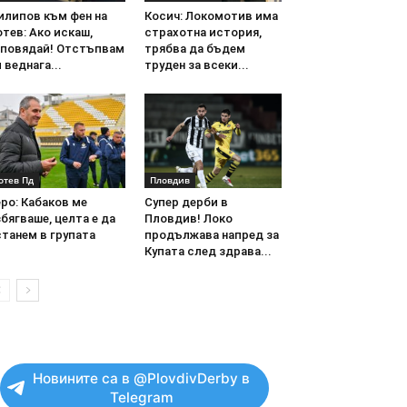
илипов към фен на
Косич: Локомотив има
тев: Ако искаш,
страхотна история,
аповядай! Отстъпвам
трябва да бъдем
 веднага...
труден за всеки...
отев Пд
Пловдив
ро: Кабаков ме
Супер дерби в
бягваше, целта е да
Пловдив! Локо
танем в групата
продължава напред за
Купата след здрава...
Новините са в @PlovdivDerby в
Telegram