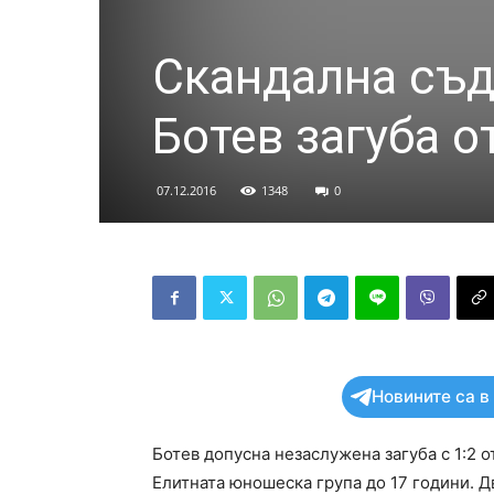
Скандална съд
Ботев загуба о
07.12.2016
1348
0
Новините са в
Ботев допусна незаслужена загуба с 1:2 о
Елитната юношеска група до 17 години. Дв