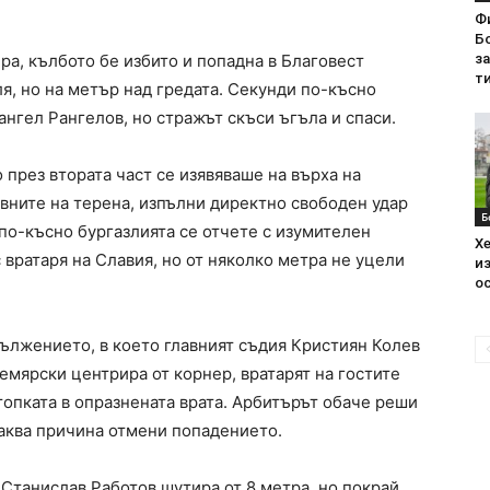
Ф
Бо
а, кълбото бе избито и попадна в Благовест
з
ти
ля, но на метър над гредата. Секунди по-късно
ангел Рангелов, но стражът скъси ъгъла и спаси.
 през втората част се изявяваше на върха на
ивните на терена, изпълни директно свободен удар
Б
и по-късно бургазлията се отчете с изумителен
Хе
с вратаря на Славия, но от няколко метра не уцели
из
ос
дължението, в което главният съдия Кристиян Колев
емярски центрира от корнер, вратарят на гостите
топката в опразнената врата. Арбитърът обаче реши
каква причина отмени попадението.
Станислав Работов шутира от 8 метра, но покрай