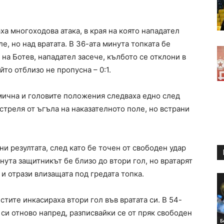
а многоходова атака, в края на която нападател
е, но над вратата. В 36-ата минута топката бе
на Ботев, нападател засече, кълбото се отклони в
йто отблизо не пропусна – 0:1.
мична и головите положения следваха едно след
 стреля от ъгъла на наказателното поле, но встрани
и резултата, след като бе точен от свободен удар
инута защитникът бе близо до втори гол, но вратарят
и отрази влизащата под гредата топка.
стите инкасираха втори гол във вратата си. В 54-
 си отново напред, разписвайки се от пряк свободен
Б