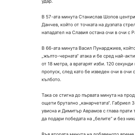
удар.
В 57-ата минута Станислав Шопов центрир
Данчев, който от точката на дузпата стре
нападател на Славия остана очи в очи с Р
В 66-ата минута Васил Пунарджиев, който
„жълто-черната“ атака и бе сред най-акт
от 18 метра, а вратарят изби. 120 секунд
пропуск, след като бе изведен очи в очи 
кълбото.
Така се стигна до първата минута на про
ощети брутално „канарчетата“. Габриел З
увисна и Димитър Аврамов с глава прати 
да подари победата на „белите“ и без ни
Във втората минута на добавеното време 