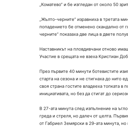
„Коматево“ и бе изгледан от около 50 зри
„Жълто-черните“ изравниха в третата мин
попадението бе отменено скандално от г
черните“ показаха две лица в двете полу
Наставникът на пловдивчани отново имаш
Участие в срещата не взеха Кристиан Доб
През първите 40 минути ботевистите изи
старта на сезона и не стигнаха до нито 
своя страна гостите владееха топката в 
инициативата, но без да стигат до сериоз
В 27-ата минута след изпълнение на ъглов
греда и стреля, но далеч от целта. Първи
от Габриел Земярски в 29-ата минута, но 