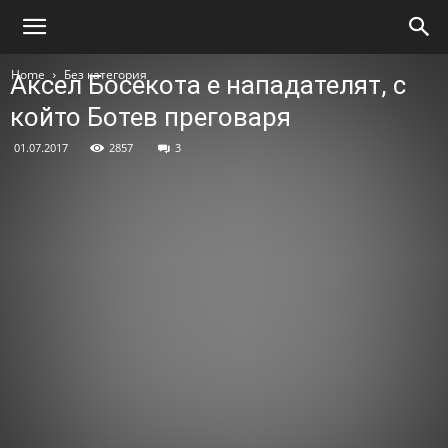
Home
Без категория
Аксел Босекота e нападателят, с
който Ботев преговаря
01.07.2017
2857
3