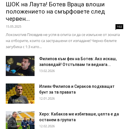
ШОК на Лаута! Ботев Враца влоши
положението на смърфовете след
червен...
15.05.2025
102
Локомотив Пловдив не успя в опита си да се измъкне от зоната
на отборите, които са застрашени от изпадане! Черно-белите
загубиха с 1:3 като...
Филипов към фен на Ботев: Ако искаш,
заповядай! Отстъпвам ти веднага...
13.02.2026
Илиян Филипов и Сираков подхващат
бунт за тв правата
12.01.2026
Херо: Кабаков ме избягваше, целта е да
останем в групата
12.02.2026