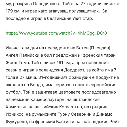
му, разкрива Пловдивнюз. Той е на 27 години, висок е
179 см. и играе като атакуващ полузащитник. За
последно е играл в белгийския Уайт стар.
https://www.youtube.com/watch?v=4hMOgg_D0r0
Иначе тези дни на президента на Ботев (Пловдив)
Ангел Палийски е бил предложен и френския таран
Жоел Тома. Той е висок 191 см, а през последния
сезон е играл в холандския Дордрехт, за който има 7
гола в 27 мача. 31-годишният французин е продукт на
школата на Бордо, има сериозен опит в европейския
футбол. Той е защитавал цветовете последователно
на немския Кайзерслаутерн, на шотландския
Хамилтън, на английския Колчестър, на гръцкия
Ионикос, на румънските Турну Севернин и Динамо
(Букурещ), на френския Бастия и на шотландския Рейт