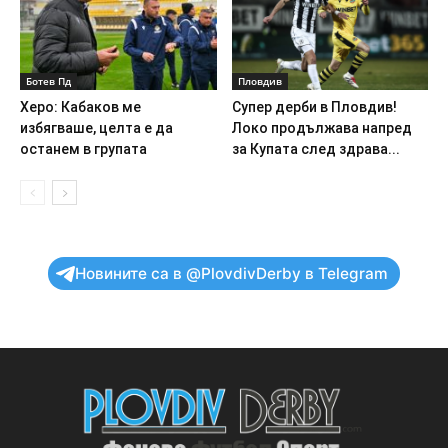
Ботев Пд
Пловдив
Херо: Кабаков ме
Супер дерби в Пловдив!
избягваше, целта е да
Локо продължава напред
останем в групата
за Купата след здрава...
Новините са в @PlovdivDerby в Telegram