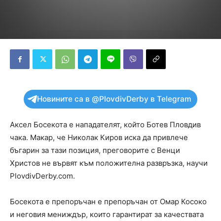
Новините са в @PlovdivDerby в Telegram
Аксел Босекота е нападателят, който Ботев Пловдив
чака. Макар, че Николак Киров иска да привлече
бъгарин за тази позиция, преговорите с Венци
Христов не вървят към положителна развръзка, научи
PlovdivDerby.com.
Босекота е препоръчан е препоръчан от Омар Косоко
и неговия мениждър, които гарантират за качествата