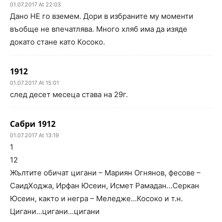
01.07.2017 At 22:03
Дано НЕ го вземем. Дори в избраните му моменти
въобще не впечатлява. Много хляб има да изяде
докато стане като Косоко.
1912
01.07.2017 At 15:01
след десет месеца става на 29г.
Сабри 1912
01.07.2017 At 13:19
1
12
Жълтите обичат цигани – Мариян Огнянов, фесове –
СаидХоджа, Ирфан Юсеин, Исмет Рамадан…Серкан
Юсеин, както и негра – Меледже…Косоко и т.н.
Цигани…цигани…цигани