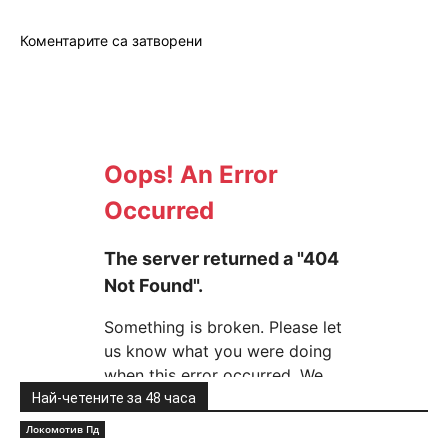
Коментарите са затворени
Най-четените за 48 часа
Локомотив Пд