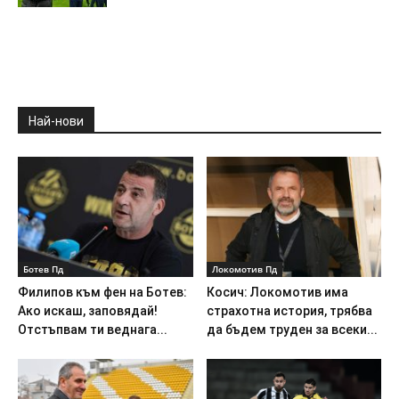
Най-нови
Ботев Пд
Локомотив Пд
Филипов към фен на Ботев:
Косич: Локомотив има
Ако искаш, заповядай!
страхотна история, трябва
Отстъпвам ти веднага...
да бъдем труден за всеки...