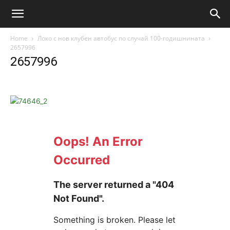
Home
Локо с нов клубен автобус по случай 100-годишнината
2657996
2657996