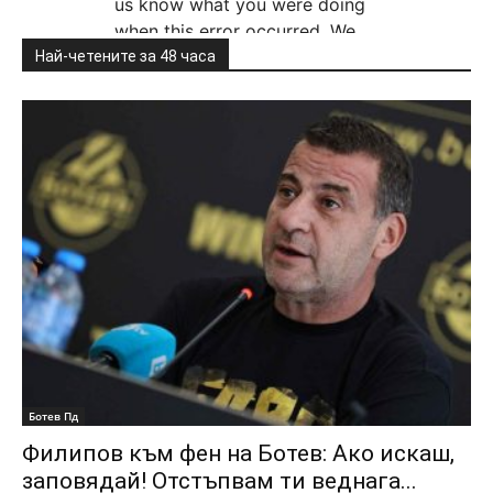
Най-четените за 48 часа
Ботев Пд
Филипов към фен на Ботев: Ако искаш,
заповядай! Отстъпвам ти веднага...