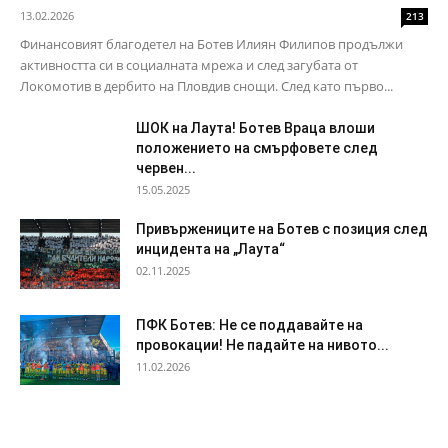
13.02.2026
213
Финансовият благодетел на Ботев Илиян Филипов продължи
активността си в социалната мрежа и след загубата от
Локомотив в дербито на Пловдив снощи. След като първо...
ШОК на Лаута! Ботев Враца влоши
положението на смърфовете след
червен...
15.05.2025
Привържениците на Ботев с позиция след
инцидента на „Лаута“
02.11.2025
ПФК Ботев: Не се поддавайте на
провокации! Не падайте на нивото...
11.02.2026