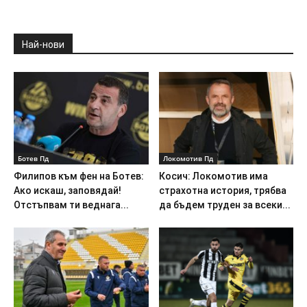
Най-нови
Ботев Пд
Локомотив Пд
Филипов към фен на Ботев:
Косич: Локомотив има
Ако искаш, заповядай!
страхотна история, трябва
Отстъпвам ти веднага...
да бъдем труден за всеки...