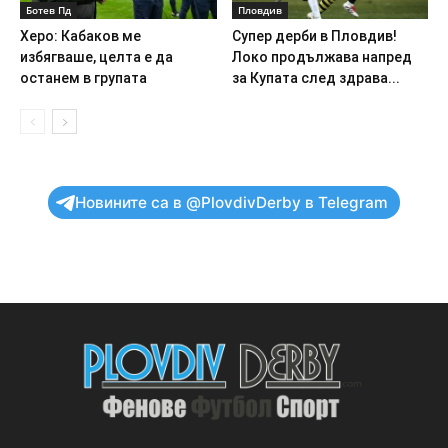
Ботев Пд
Пловдив
Херо: Кабаков ме
Супер дерби в Пловдив!
избягваше, целта е да
Локо продължава напред
останем в групата
за Купата след здрава...
Новините са в @PlovdivDerby в Telegram