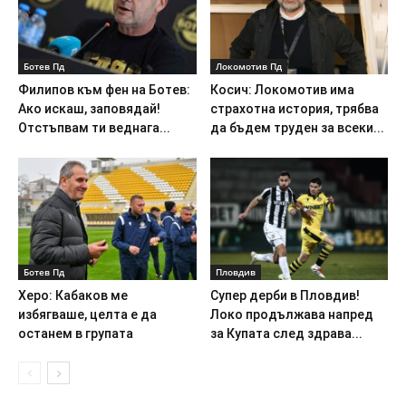
Ботев Пд
Локомотив Пд
Филипов към фен на Ботев:
Косич: Локомотив има
Ако искаш, заповядай!
страхотна история, трябва
Отстъпвам ти веднага...
да бъдем труден за всеки...
Ботев Пд
Пловдив
Херо: Кабаков ме
Супер дерби в Пловдив!
избягваше, целта е да
Локо продължава напред
останем в групата
за Купата след здрава...