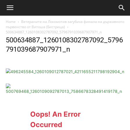
Home
Ветераните на Локомотив загубиха финала на държавното
първенство от Витоша (Бистрица)
500634887_1260108302787092_5796791039687907971_n
500634887_1260108302787092_5796
791039687907971_n