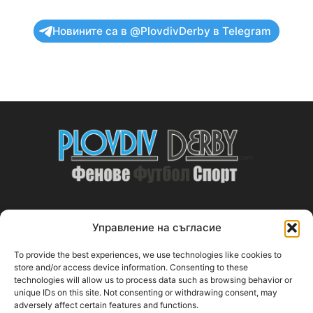
Новините са в @PlovdivDerby в Telegram
Управление на съгласие
ABOUT US
To provide the best experiences, we use technologies like cookies to
PlovdivDerby.com е първата пловдивска изцяло футболна
store and/or access device information. Consenting to these
technologies will allow us to process data such as browsing behavior or
медия!
unique IDs on this site. Not consenting or withdrawing consent, may
adversely affect certain features and functions.
Свържи се с нас:
plovdivderby.com@gmail.com