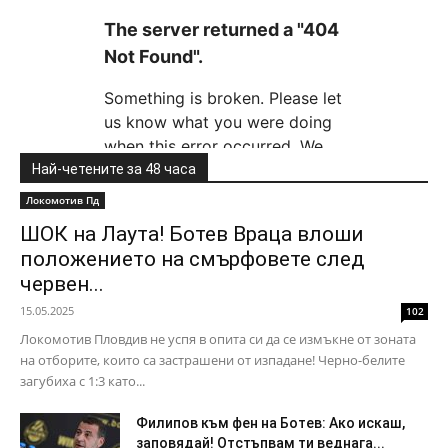
Най-четените за 48 часа
Локомотив Пд
ШОК на Лаута! Ботев Враца влоши
положението на смърфовете след
червен...
15.05.2025
102
Локомотив Пловдив не успя в опита си да се измъкне от зоната
на отборите, които са застрашени от изпадане! Черно-белите
загубиха с 1:3 като...
Филипов към фен на Ботев: Ако искаш,
заповядай! Отстъпвам ти веднага...